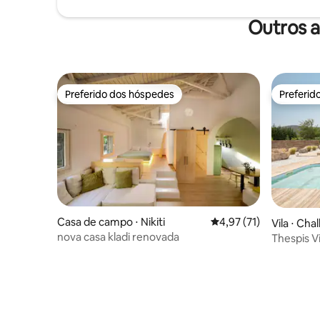
Outros a
Preferido dos hóspedes
Preferid
Preferido dos hóspedes
Preferid
Casa de campo ⋅ Nikiti
4,97 de uma avaliação 
4,97 (71)
Vila ⋅ Chal
nova casa kladi renovada
Thespis Vi