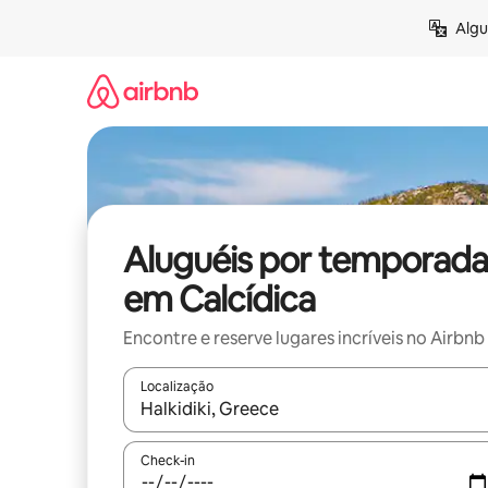
Pular
Algu
para
o
conteúdo
Aluguéis por temporada
em Calcídica
Encontre e reserve lugares incríveis no Airbnb
Localização
Quando os resultados estiverem disponíveis, expl
Check-in