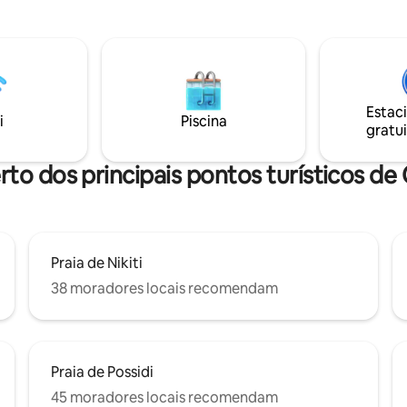
premium e um design moderno
informações necessárias antes
or criado para uma estadia
chegada.
el e memorável.
Estac
i
Piscina
gratui
rto dos principais pontos turísticos de 
Praia de Nikiti
38 moradores locais recomendam
Praia de Possidi
45 moradores locais recomendam