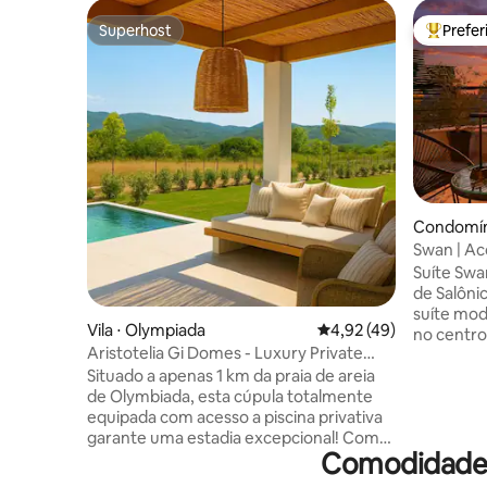
Superhost
Prefe
Superhost
Entre os
Condomíni
Swan | Ac
com vara
Suíte Swa
de Salôni
suíte mod
Vila ⋅ Olympiada
4,92 de uma avaliação 
4,92 (49)
no centro
Aristotelia Gi Domes - Luxury Private
varanda d
Pool Retreat
Situado a apenas 1 km da praia de areia
cidade, p
de Olymbiada, esta cúpula totalmente
vinho à n
equipada com acesso a piscina privativa
metrô e a
garante uma estadia excepcional! Com
restaurant
Comodidades
mini-mercados, restaurantes, bares de
oferece 
praia, cafés e tabernas a menos de 100
equipada,