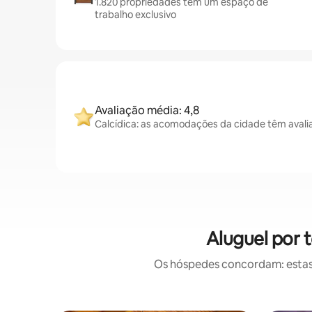
1.820 propriedades têm um espaço de
trabalho exclusivo
Avaliação média: 4,8
Calcídica: as acomodações da cidade têm avali
Aluguel por 
Os hóspedes concordam: estas