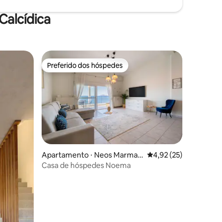
Calcídica
Preferido dos hóspedes
Preferido dos hóspedes
ções
Apartamento ⋅ Neos Marmar
4,92 de uma avaliação
4,92 (25)
as
Casa de hóspedes Noema