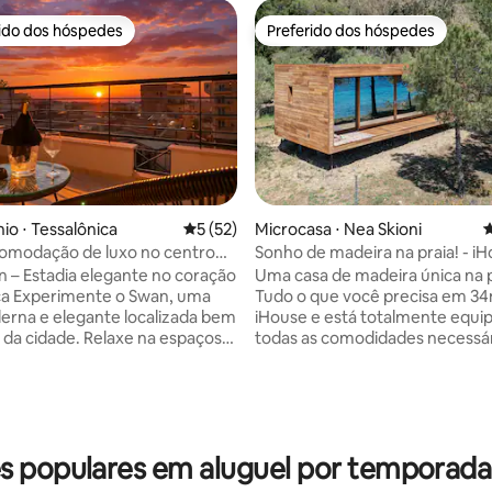
rido dos hóspedes
Preferido dos hóspedes
 melhores preferidos dos hóspedes
Preferido dos hóspedes
o ⋅ Tessalônica
5 de uma avaliação média de 5, 52 avalia
5 (52)
Microcasa ⋅ Nea Skioni
4
omodação de luxo no centro
Sonho de madeira na praia! - i
nda grande
n – Estadia elegante no coração
Uma casa de madeira única na p
ca Experimente o Swan, uma
Tudo o que você precisa em 34m2!
erna e elegante localizada bem
iHouse e está totalmente equ
média de 5, 49 avaliações
 da cidade. Relaxe na espaçosa
todas as comodidades necessár
o 7º andar com bela vista da
iHouse está localizada em nos
erfeita para café da manhã ou
em Nea Skioni, bem em frente 
oite. A apenas 4 minutos do
você está procurando um lugar
 poucos passos de cafés,
fugir, relaxar e aproveitar as be
es, lojas e vida noturna. A suíte
natureza, então o iHouse é idea
 populares em aluguel por temporada 
uma cozinha totalmente
você! Há um sistema de auto check-in
 Netflix, TV COSMOTE, roupas
alocado no local. Você receberá