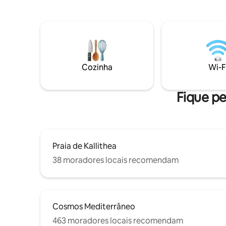
metros, a conveniência está à sua porta.
de cama 
Relaxe e mergulhe na beleza de
e acolhed
Chalkidiki. Se você está tomando sol,
confortáv
saboreando a culinária local ou relaxando
na suíte, desfrute de um equilíbrio
perfeito entre lazer e conforto. Wi-Fi
gratuito e estacionamento privado estão
Cozinha
Wi-F
disponíveis no local! Não perca!
Fique pe
Praia de Kallithea
38 moradores locais recomendam
Cosmos Mediterrâneo
463 moradores locais recomendam