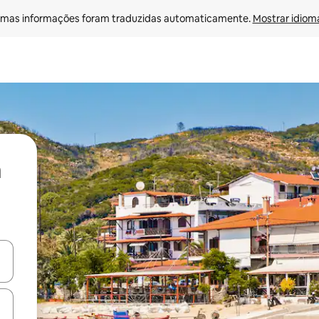
mas informações foram traduzidas automaticamente. 
Mostrar idioma
ore-os usando as seta para cima e para baixo do teclado ou tocando e