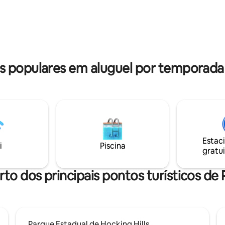
édia de 5, 113 avaliações
populares em aluguel por temporada
Estac
i
Piscina
gratui
rto dos principais pontos turísticos de 
Parque Estadual de Hocking Hills