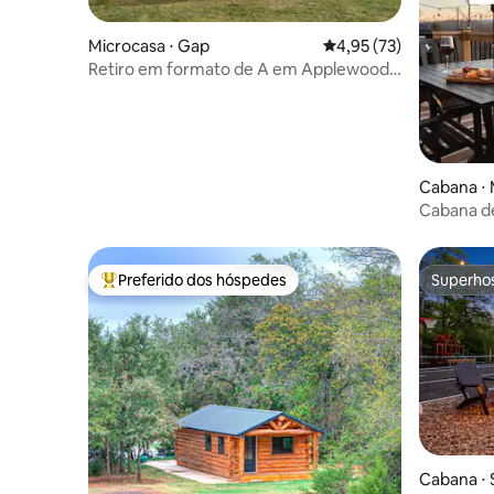
Microcasa ⋅ Gap
4,95 de uma avaliação 
4,95 (73)
Retiro em formato de A em Applewood
+ banheira de hidromassagem
Cabana ⋅ 
Cabana de
banheira e
Preferido dos hóspedes
Superho
Entre os melhores preferidos dos hóspedes
Superho
Cabana ⋅ S