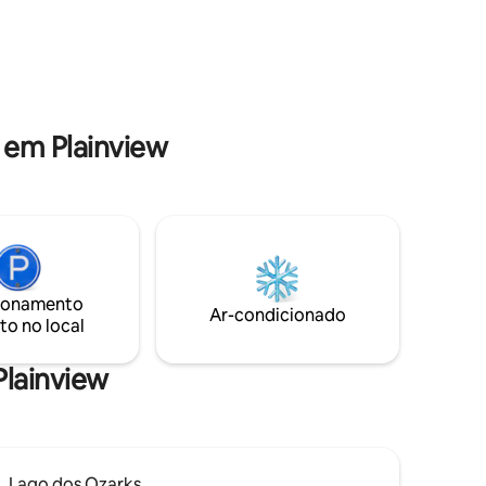
 em Plainview
ionamento
Ar-condicionado
to no local
Plainview
Lago dos Ozarks