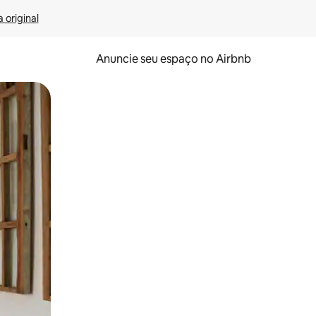
 original
Anuncie seu espaço no Airbnb
 deslizando o dedo na tela.