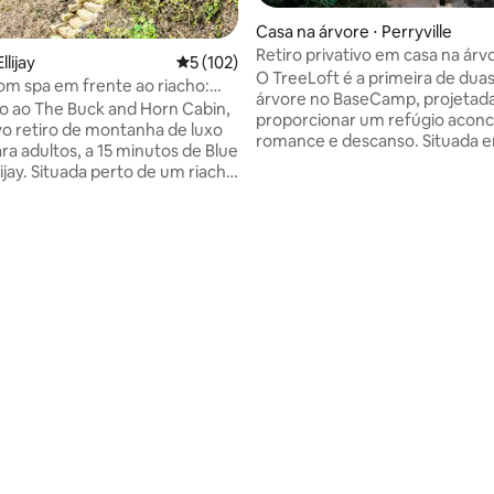
Casa na árvore ⋅ Perryville
Retiro privativo em casa na árvo
llijay
5 de uma avaliação média de 5, 102 avalia
5 (102)
Banheira de hidromassagem
O TreeLoft é a primeira de duas
m spa em frente ao riacho:
árvore no BaseCamp, projetada
 de hidromassagem, mergulho
 ao The Buck and Horn Cabin,
proporcionar um refúgio acon
a
o retiro de montanha de luxo
romance e descanso. Situada 
ra adultos, a 15 minutos de Blue
floresta particular a apenas 1 ho
lijay. Situada perto de um riacho
Louis, ela combina conforto de a
rilha privada para um lago
com natureza imersiva, ao me
, nossa cabana foi projetada
tempo que fica a 20–35 minuto
-estar, romance e
trilhas, vinícolas e restaurantes. ✨Noss
to. Delicie-se com as vistas
NOVA casa na árvore, The Tree
as das montanhas e relaxe
oferece uma experiência ainda
idades criadas para o
elevada e espaçosa no BaseCa
o
Perfeito para viagens romântic
heira hidromassagem * Firepit *
aniversários, retiros pessoais e
s king * Roupões de spa *
escapadas intencionais para se
e ioga e deck de meditação *
desconectar e se reconectar.
Creek and Lake * Lareira
 Caiaque + SUP