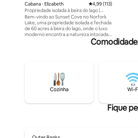
Cabana ⋅ Elizabeth
4,99 de uma avaliação m
4,99 (113)
Propriedade isolada à beira do lago |
Retiro para casais
Bem-vindo ao Sunset Cove no Norfork
Lake, uma propriedade isolada e fechada
de 60 acres à beira do lago, onde o luxo
moderno encontra a natureza intocada
Comodidades 
de Ozark. Acorde com vistas
panorâmicas do lago, passe o dia na
piscina de luxo com vista para o Lago
Norfork, pratique caiaque nos decks à
beira do lago em uma enseada tranquila
e relaxe na banheira de hidromassagem
privada sob as estrelas. Com apenas
duas outras locações espalhadas pela
propriedade e mais de 500 acres de
Cozinha
Wi-F
natureza selvagem ao redor, este é um
refúgio raro projetado para conexão e
momentos inesquecíveis juntos
Fique pe
Outer Banks