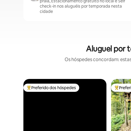
praia, Estacionamento gratuito no local e Self
check-in nos aluguéis por temporada nesta
cidade
Aluguel por 
Os hóspedes concordam: estas
Preferido dos hóspedes
Prefe
Entre os melhores preferidos dos hóspedes
Entre os