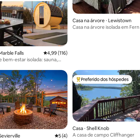
média de 5, 73 avaliações
Casa na árvore ⋅ Lewistown
Casa na árvore isolada em Fer
Marble Falls
4,99 de uma avaliação média de 5, 116 avalia
4,99 (116)
 bem-estar isolada: sauna,
 vista
st
Preferido dos hóspedes
st
Entre os melhores preferidos d
Casa ⋅ Shell Knob
A casa de campo Cliffhanger
evierville
5 de uma avaliação média de 5, 4 avalia
5 (4)