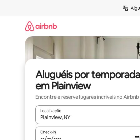
Pular
Algu
para
o
conteúdo
Aluguéis por temporada
em Plainview
Encontre e reserve lugares incríveis no Airbnb
Localização
Quando os resultados estiverem disponíveis, expl
Check-in