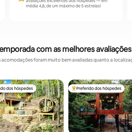
avaliações excelentes dos hóspedes — em
média 4,8, de um máximo de 5 estrelas!
temporada com as melhores avaliações
 acomodações foram muito bem avaliadas quanto a localizaçã
rido dos hóspedes
Preferido dos hóspedes
 melhores preferidos dos hóspedes
Entre os melhores preferidos d