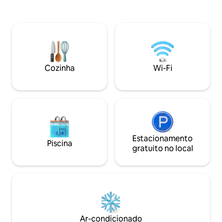
Estamos muito animados com nossas
Ski Mountain, Twee
luxuosas estadias de acampamento com
pesca. Banheiro q
vistas deslumbrantes da Thunderhead
proximidades para
Mountain e das Grandes Montanhas
Chuveiro com bac
Fumegantes do Tennessee. Desfrute de
quando as temper
um grande e luxuoso deck parcialmente
congelamento. Ce
coberto com uma churrasqueira.
proximidades. Lare
Cozinha
Wi-Fi
Confira nosso 2BR “Flying Squirrel.” SEM
área de piquenique
ANIMAIS DE ESTIMAÇÃO Depósito de
eletricidade. Lenha
US$ 250. Siga-nos nas redes sociais
de canela caseiros
@thunderheadridgegetaways
#Glampingcomvista
Estacionamento
Piscina
gratuito no local
Ar-condicionado