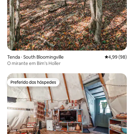
Tenda ⋅ South Bloomingville
4,99 de uma av
4,99 (98)
O mirante em Bim's Holler
Preferido dos hóspedes
Preferido dos hóspedes