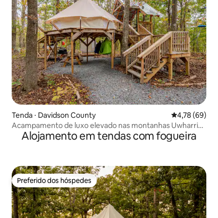
Tenda ⋅ Davidson County
4,78 de uma a
4,78 (69)
Acampamento de luxo elevado nas montanhas Uwharrie
Alojamento em tendas com fogueira
em New London, Carolina do Norte
Preferido dos hóspedes
Preferido dos hóspedes