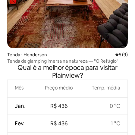
Tenda ⋅ Henderson
5 de uma 
5 (9)
Tenda de glamping imersa na natureza — "O Refúgio"
Qual é a melhor época para visitar
Plainview?
Mês
Preço médio
Temp. média
Jan.
R$ 436
0 °C
Fev.
R$ 436
1 °C