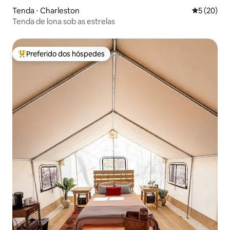
Tenda ⋅ Charleston
5 de uma a
5 (20)
Tenda de lona sob as estrelas
Preferido dos hóspedes
Entre os melhores preferidos dos hóspedes