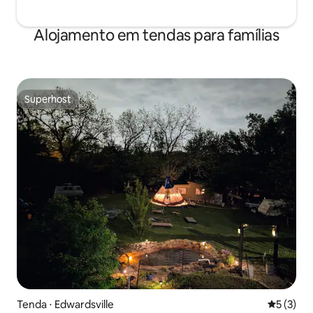
Alojamento em tendas para famílias
Superhost
Superhost
Tenda ⋅ Edwardsville
5 de uma 
5 (3)