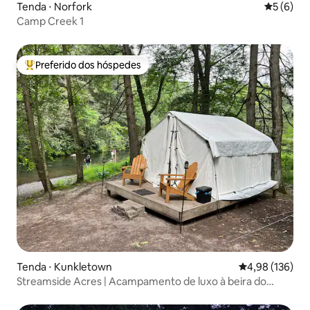
Tenda ⋅ Norfork
5 de uma 
5 (6)
Camp Creek 1
Preferido dos hóspedes
Entre os melhores preferidos dos hóspedes
Tenda ⋅ Kunkletown
4,98 de uma av
4,98 (136)
Streamside Acres | Acampamento de luxo à beira do
riacho Pocono