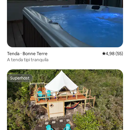
Tenda ⋅ Bonne Terre
4,98 de uma a
4,98 (55)
A tenda tipi tranquila
Superhost
Superhost