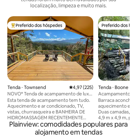
localização, limpeza e muito mais.
Preferido dos hóspedes
Preferido dos hó
Entre os melhores preferidos dos hóspedes
Preferido dos hó
Tenda ⋅ Townsend
4,97 de uma avaliação média de 
4,97 (225)
Tenda ⋅ Boone
NOVO* Tenda de acampamento de luxo
Acampamento no d
"Wild Hare" para 2 pessoas
Esta tenda de acampamento tem tudo.
Barraca aconche
Aquecimento e ar condicionado, TV,
aquecimento elétr
vistas, churrasqueira e BANHEIRA DE
Duas camadas, par
HIDROMASSAGEM RECENTEMENTE
4,9 m x 4,9 m, pe
Plainview: comodidades populares para
adicionada! Thunderhead Ridge
nos arredores do
Getaways oferece uma NOVA maneira
A apenas três min
alojamento em tendas
de explorar as Montanhas Great Smoky.
longe de tudo. A 