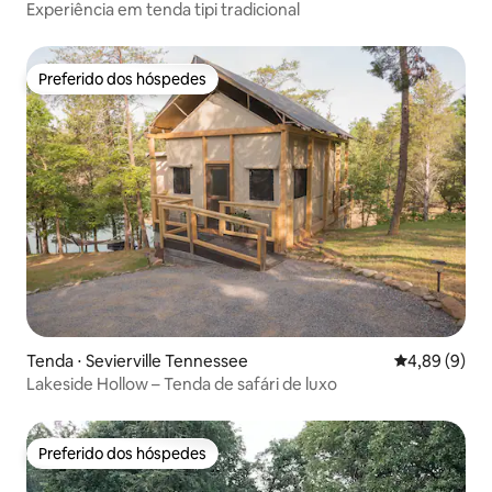
Experiência em tenda tipi tradicional
Preferido dos hóspedes
Preferido dos hóspedes
Tenda ⋅ Sevierville Tennessee
4,89 de uma 
4,89 (9)
Lakeside Hollow – Tenda de safári de luxo
Preferido dos hóspedes
Preferido dos hóspedes