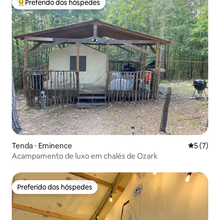
Preferido dos hóspedes
Entre os melhores preferidos dos hóspedes
Tenda ⋅ Eminence
5 de uma 
5 (7)
Acampamento de luxo em chalés de Ozark
Preferido dos hóspedes
Preferido dos hóspedes