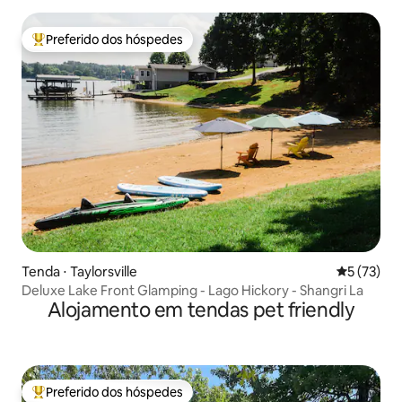
Preferido dos hóspedes
Entre os melhores preferidos dos hóspedes
Tenda ⋅ Taylorsville
5 de uma a
5 (73)
Deluxe Lake Front Glamping - Lago Hickory - Shangri La
Alojamento em tendas pet friendly
Preferido dos hóspedes
Entre os melhores preferidos dos hóspedes