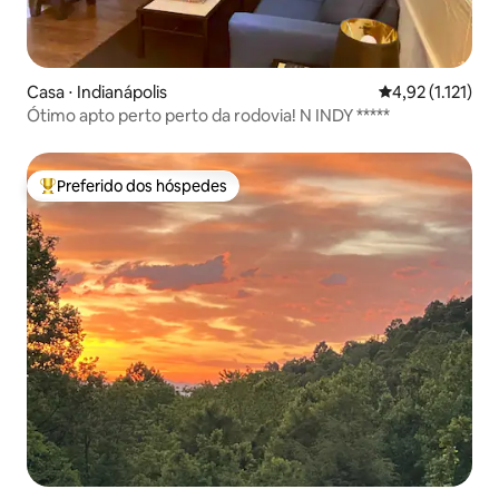
Casa ⋅ Indianápolis
4,92 de uma ava
4,92 (1.121)
Ótimo apto perto perto da rodovia! N INDY *****
Preferido dos hóspedes
Entre os melhores preferidos dos hóspedes