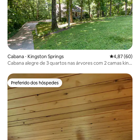
Cabana ⋅ Kingston Springs
4,87 de uma a
4,87 (60)
Cabana alegre de 3 quartos nas árvores com 2 camas king
size
Preferido dos hóspedes
Preferido dos hóspedes