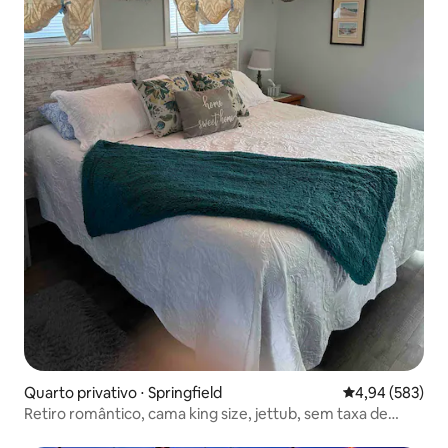
Quarto privativo ⋅ Springfield
4,94 de uma ava
4,94 (583)
Retiro romântico, cama king size, jettub, sem taxa de
limpeza