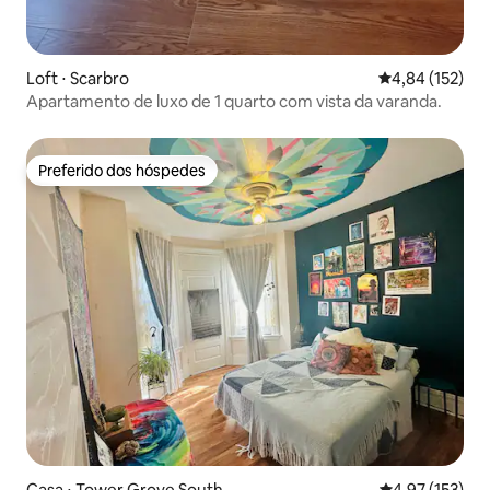
Loft ⋅ Scarbro
4,84 de uma av
4,84 (152)
Apartamento de luxo de 1 quarto com vista da varanda.
Preferido dos hóspedes
Preferido dos hóspedes
Casa ⋅ Tower Grove South
4,97 de uma av
4,97 (153)