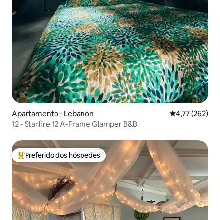
Apartamento ⋅ Lebanon
4,77 de uma av
4,77 (262)
12 - Starfire 12 A-Frame Glamper B&B!
Preferido dos hóspedes
Entre os melhores preferidos dos hóspedes