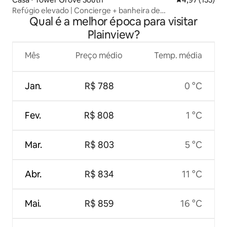
Refúgio elevado | Concierge + banheira de
Qual é a melhor época para visitar
hidromassagem | Histórico
Plainview?
Mês
Preço médio
Temp. média
Jan.
R$ 788
0 °C
Fev.
R$ 808
1 °C
Mar.
R$ 803
5 °C
Abr.
R$ 834
11 °C
Mai.
R$ 859
16 °C