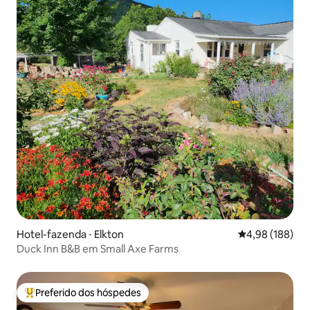
Hotel-fazenda ⋅ Elkton
4,98 de uma av
4,98 (188)
Duck Inn B&B em Small Axe Farms
Preferido dos hóspedes
Entre os melhores preferidos dos hóspedes