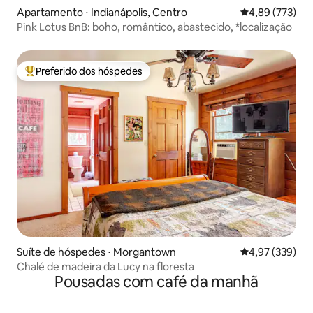
Apartamento ⋅ Indianápolis, Centro
4,89 de uma av
4,89 (773)
Pink Lotus BnB: boho, romântico, abastecido, *localização
Preferido dos hóspedes
Entre os melhores preferidos dos hóspedes
Suíte de hóspedes ⋅ Morgantown
4,97 de uma av
4,97 (339)
Chalé de madeira da Lucy na floresta
Pousadas com café da manhã