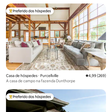
Preferido dos hóspedes
Entre os melhores preferidos dos hóspedes
Casa de hóspedes ⋅ Purcellville
4,99 de uma ava
4,99 (269)
A casa de campo na fazenda Dunthorpe
Preferido dos hóspedes
Entre os melhores preferidos dos hóspedes