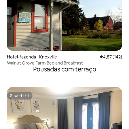
Hotel-fazenda ⋅ Knoxville
4,87 de uma av
4,87 (142)
Walnut Grove Farm Bed and Breakfast
Pousadas com terraço
Superhost
Superhost