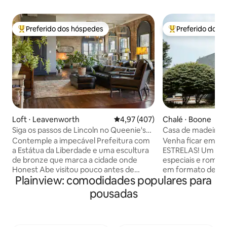
Preferido dos hóspedes
Preferido dos 
Entre os melhores preferidos dos hóspedes
Entre os melhore
Loft ⋅ Leavenworth
4,97 de uma avaliação média de 
4,97 (407)
Chalé ⋅ Boone
Siga os passos de Lincoln no Queenie's
Casa de madeira ro
Loft em Leavenworth
para a montanha•
Contemple a impecável Prefeitura com
Venha ficar em no
a Estátua da Liberdade e uma escultura
ESTRELAS! Um favo
de bronze que marca a cidade onde
especiais e românt
Honest Abe visitou pouco antes de
em formato de A r
Plainview: comodidades populares para
anunciar sua candidatura à Presidência.
minutos do centr
Os tijolos originais e a madeira nesta casa
curta viagem de ca
pousadas
única de 170 anos resistiram ao teste do
Com uma vista inc
tempo. Pegue um elevador (ou escadas)
Mountain, esta vis
para o 2º andar. Localizado no coração
considerada uma 