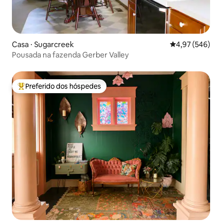
Casa ⋅ Sugarcreek
4,97 de uma ava
4,97 (546)
Pousada na fazenda Gerber Valley
Preferido dos hóspedes
Entre os melhores preferidos dos hóspedes