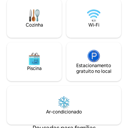
do centro histórico de Leavenworth, a
Boone! Esta caba
Primeira Cidade do Kansas. Dentro de
chuveiro surround
alguns quarteirões estão várias
banheira de hidr
cafeterias, padarias, boutiques e bares.
pessoas, vitrais p
Localizado a apenas 10 milhas da
toques pessoais p
Cozinha
Wi-Fi
premiada cidade turística de Weston,
sentir em casa. V
que tem muitas cervejarias, vinícolas e
doce casa que fic
trilhas. Você não vai encontrar isso em
parece estar a qui
nenhum outro lugar! Pisos originais de
madeira que foram colocados há 165
anos e as paredes originais de tijolos que
resistiram ao teste do tempo. Uma vista
de nove janelas com vista para a nossa
Estacionamento
Piscina
imaculada prefeitura com a estátua da
gratuito no local
liberdade e a estátua de Abraham
Lincoln. (Lincoln anunciou sua
candidatura à presidência bem ali em
Leavenworth!) E pensar que ele
provavelmente atravessou a rua e
entrou em nosso prédio, pois era um
salão na época! Você entrará em nosso
Ar-condicionado
loft da rua por teclado e há uma
pequena sala que leva ao nosso novo
elevador (grande porta de aço) para