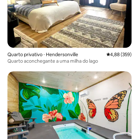
Quarto privativo ⋅ Hendersonville
4,88 de uma ava
4,88 (359)
Quarto aconchegante a uma milha do lago