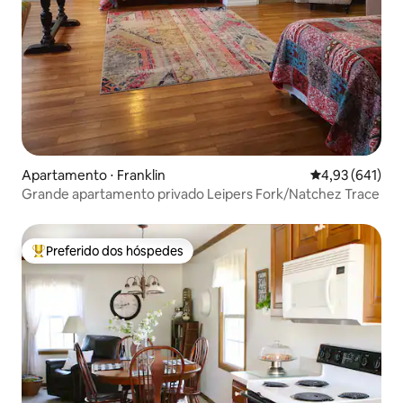
Apartamento ⋅ Franklin
4,93 de uma av
4,93 (641)
Grande apartamento privado Leipers Fork/Natchez Trace
Preferido dos hóspedes
Entre os melhores preferidos dos hóspedes