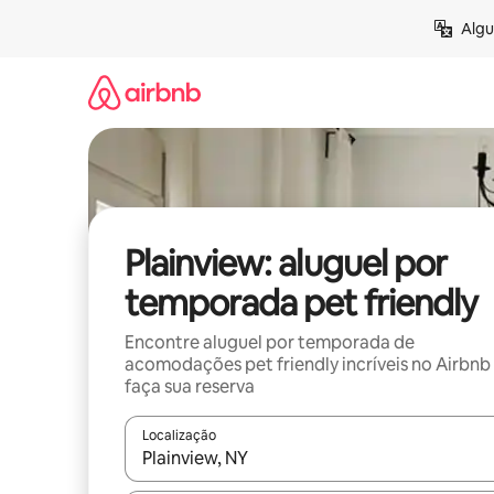
Pular
Algu
para
o
conteúdo
Plainview: aluguel por
temporada pet friendly
Encontre aluguel por temporada de
acomodações pet friendly incríveis no Airbnb
faça sua reserva
Localização
Quando os resultados estiverem disponíveis, expl