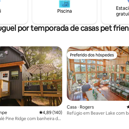
Estac
i
Piscina
gratui
uguel por temporada de casas pet frien
st
Preferido dos hóspedes
st
Preferido dos hóspedes
édia de 5, 314 avaliações
Casa ⋅ Rogers
4
ampe
4,89 de uma avaliação média de 5, 140 avalia
4,89 (140)
Refúgio em Beaver Lake com b
lé Pine Ridge com banheira de
de hidromassagem e caiaques
agem privativa!