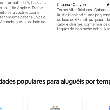
 em formato de A, jacuzzi,
Cabana ⋅ Canyon
4
ia de 5, 1.475 avaliações
terna, sala de jogos, animais de
 ao Little Apple A-Frame – o
Terras Altas Rústicas | Cabana
 permitidos
eito para você relaxar e
deslumbrante na borda do cân
Rustic Highland é uma pequen
tar em uma cabana única e
de luxo de 68 metros quadrado
! Aconchegue-se ao lado da
calor e charme, com armários c
létrica de aquecimento ou
toques de inspiração boho. A á
 o tempo ao ar livre com nossas
estar iluminada flui para uma c
 ao ar livre. Seja procurando
totalmente equipada, e o banhe
pada romântica ou tempo de
spa adiciona um toque de luxo.
em família, você vai
principal tem uma cama tama
tá-lo aqui! Situado na
com amplo espaço de armaze
com vista para o Lago Tuttle
enquanto o loft oferece outra
tamanho queen e vistas deslu
! ✲ Fogueira no grande deck
para o cânion. Lá fora, desfrute
! ✲ Caminhadas abundantes!
privado com uma mesa de bistr
golfe de✲ disco! Acesso à
churrasqueira, tudo situado na 
 comunidade! ✲ 30 minutos
dades populares para aluguéis por temp
Cânion de Palo Duro para uma
ntro e KSU!
experiência inesquecível.