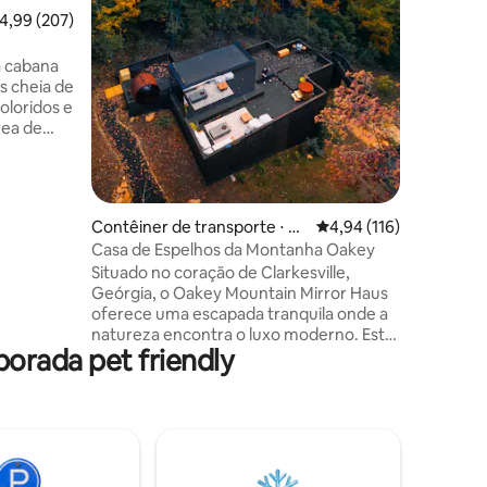
tempo qu
,99 de uma avaliação média de 5, 207 avaliações
4,99 (207)
trilhas, vi
NOVA cas
ion
a cabana
oferece 
s cheia de
elevada 
oloridos e
Perfeito 
rea de
aniversár
ozinha
escapadas
iro tipo
desconec
 O quarto
nho queen
Contêiner de transporte ⋅ Cl
4,94 de uma avaliação 
4,94 (116)
namento,
arkesville
Casa de Espelhos da Montanha Oakey
 cama
Situado no coração de Clarkesville,
mbrantes
Geórgia, o Oakey Mountain Mirror Haus
 do pátio
oferece uma escapada tranquila onde a
ô e
natureza encontra o luxo moderno. Esta
beira do
orada pet friendly
microcasa aconchegante e
cuidadosamente projetada é um paraíso
para quem busca serenidade. Com
paredes externas reflexivas que se
misturam perfeitamente ao ambiente
exuberante da floresta, você se sentirá
em harmonia com a natureza enquanto