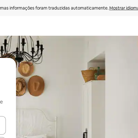
mas informações foram traduzidas automaticamente. 
Mostrar idioma
 e
ore-os usando as seta para cima e para baixo do teclado ou tocando e