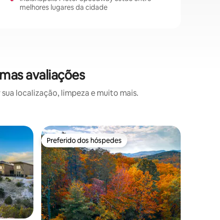
melhores lugares da cidade
imas avaliações
sua localização, limpeza e muito mais.
Casa na á
Preferido dos hóspedes
Prefe
os hóspedes
Preferido dos hóspedes
Entre o
Retiro pr
Banheira
O TreeLof
árvore n
proporci
romance 
floresta 
Louis, el
com natu
ções