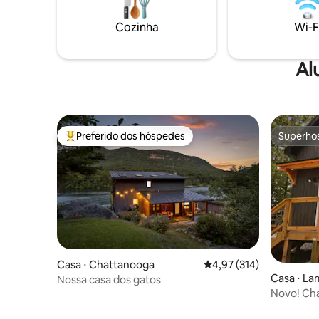
Cozinha
Wi-F
Al
Preferido dos hóspedes
Superho
Entre os melhores preferidos dos hóspedes
Superho
Casa ⋅ Chattanooga
4,97 de uma avaliação m
4,97 (314)
Casa ⋅ L
Nossa casa dos gatos
Novo! Cha
hidromass