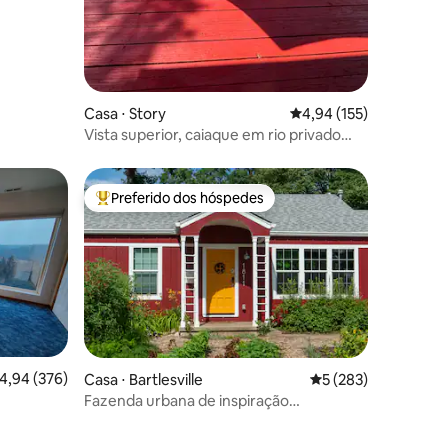
Casa ⋅ Story
4,94 de uma avaliação 
4,94 (155)
Vista superior, caiaque em rio privado
isolado
Preferido dos hóspedes
Entre os melhores preferidos dos hóspedes
,94 de uma avaliação média de 5, 376 avaliações
4,94 (376)
Casa ⋅ Bartlesville
5 de uma avaliação 
5 (283)
Fazenda urbana de inspiração
escandinava com sauna