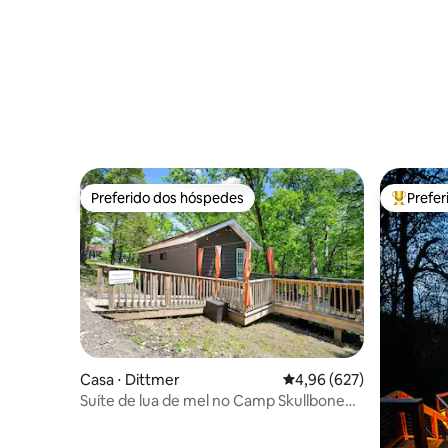
Preferido dos hóspedes
Prefe
Preferido dos hóspedes
Entre os
Casa ⋅ Dittmer
4,96 de uma avaliação m
4,96 (627)
Suíte de lua de mel no Camp Skullbone
na floresta