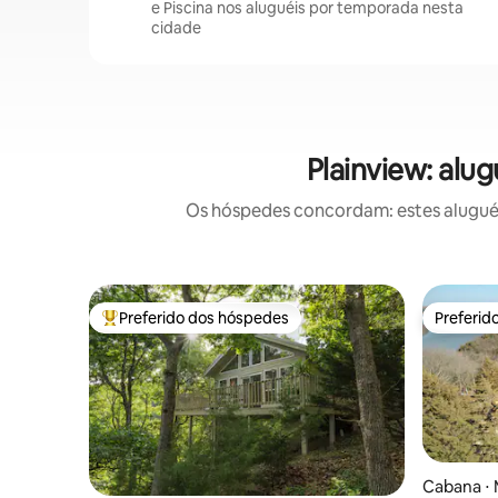
e Piscina nos aluguéis por temporada nesta
cidade
Plainview: alu
Os hóspedes concordam: estes aluguéis
Preferido dos hóspedes
Preferid
Entre os melhores preferidos dos hóspedes
Preferid
Cabana ⋅