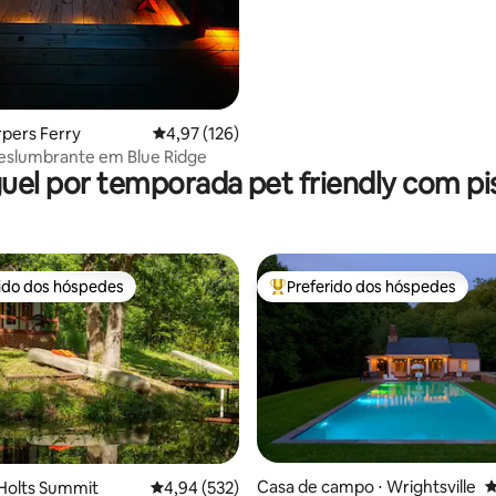
rpers Ferry
4,97 de uma avaliação média de 5, 126 avalia
4,97 (126)
eslumbrante em Blue Ridge
uel por temporada pet friendly com pi
rido dos hóspedes
Preferido dos hóspedes
 melhores preferidos dos hóspedes
Entre os melhores preferidos d
édia de 5, 139 avaliações
Casa de campo ⋅ Wrightsville
4
Holts Summit
4,94 de uma avaliação média de 5, 532 avalia
4,94 (532)