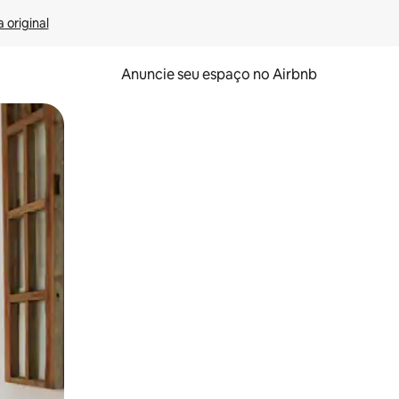
 original
Anuncie seu espaço no Airbnb
 deslizando o dedo na tela.