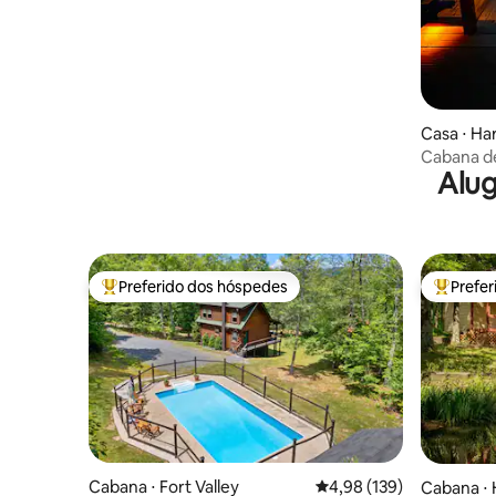
Casa ⋅ Ha
Cabana d
Alug
Preferido dos hóspedes
Prefe
Entre os melhores preferidos dos hóspedes
Entre os
Cabana ⋅ Fort Valley
4,98 de uma avaliação m
4,98 (139)
Cabana ⋅ 