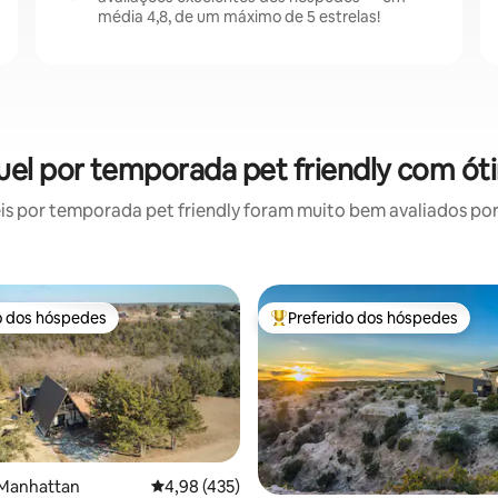
média 4,8, de um máximo de 5 estrelas!
guel por temporada pet friendly com ót
 por temporada pet friendly foram muito bem avaliados por 
o dos hóspedes
Preferido dos hóspedes
o dos hóspedes
Entre os melhores preferidos d
 Manhattan
4,98 de uma avaliação média de 5, 435 avalia
4,98 (435)