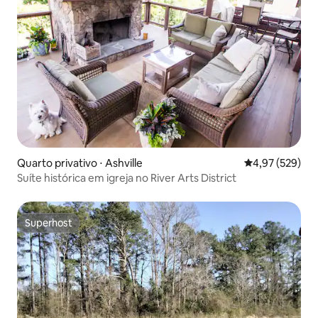
Quarto privativo ⋅ Ashville
4,97 de uma av
4,97 (529)
Suíte histórica em igreja no River Arts District
Superhost
Superhost