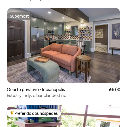
Superhost
Superhost
Quarto privativo ⋅ Indianápolis
5 de uma 
5 (3)
Estuary Indy: o bar clandestino
Preferido dos hóspedes
Entre os melhores preferidos dos hóspedes