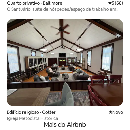
Quarto privativo ⋅ Baltimore
5 de uma a
5 (68)
O Santuário: suíte de hóspedes/espaço de trabalho em
uma igreja
Edifício religioso ⋅ Cotter
Novo lugar
Novo
Igreja Metodista Histórica
Mais do Airbnb