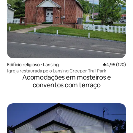
Edifício religioso ⋅ Lansing
4,95 de uma av
4,95 (120)
Igreja restaurada pelo Lansing Creeper Trail Park
Acomodações em mosteiros e
conventos com terraço