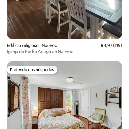
Edifício religioso ⋅ Nauvoo
4,97 de uma av
4,97 (119)
Igreja de Pedra Antiga de Nauvoo
Preferido dos hóspedes
Preferido dos hóspedes