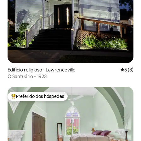
Edifício religioso ⋅ Lawrenceville
5 de uma 
5 (3)
O Santuário - 1923
Preferido dos hóspedes
Entre os melhores preferidos dos hóspedes