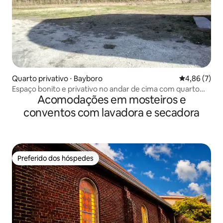
Quarto privativo ⋅ Bayboro
4,86 de uma 
4,86 (7)
Espaço bonito e privativo no andar de cima com quarto
Acomodações em mosteiros e
pitoresco
conventos com lavadora e secadora
Preferido dos hóspedes
Preferido dos hóspedes