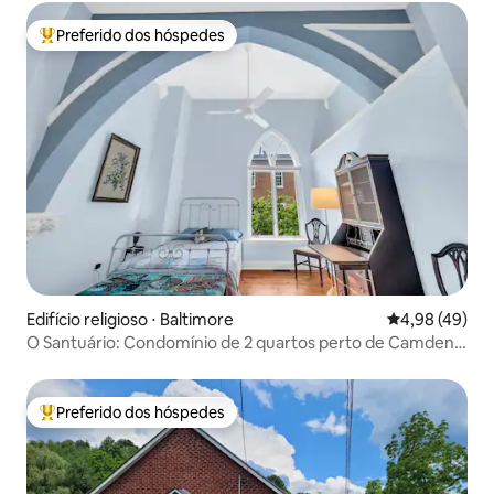
Preferido dos hóspedes
Entre os melhores preferidos dos hóspedes
Edifício religioso ⋅ Baltimore
4,98 de uma a
4,98 (49)
O Santuário: Condomínio de 2 quartos perto de Camden
Yards
Preferido dos hóspedes
Entre os melhores preferidos dos hóspedes