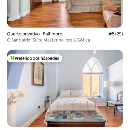
Quarto privativo ⋅ Baltimore
5 de uma a
5 (29)
O Santuário: Suíte Master na Igreja Gótica
Preferido dos hóspedes
Entre os melhores preferidos dos hóspedes