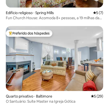
Edifício religioso ⋅ Spring Mills
5 de uma 
5 (7)
Fun Church House: Acomoda 8+ pessoas, a 19 milhas da
Penn State
Preferido dos hóspedes
Entre os melhores preferidos dos hóspedes
Quarto privativo ⋅ Baltimore
5 de uma a
5 (29)
O Santuário: Suíte Master na Igreja Gótica