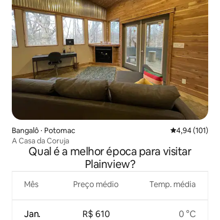
Bangalô ⋅ Potomac
4,94 de uma av
4,94 (101)
A Casa da Coruja
Qual é a melhor época para visitar
Plainview?
Mês
Preço médio
Temp. média
Jan.
R$ 610
0 °C