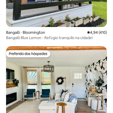
Bangalô ⋅ Bloomington
4,94 de uma av
4,94 (410)
Bangalô Blue Lemon - Refúgio tranquilo na cidade!
Preferido dos hóspedes
Preferido dos hóspedes