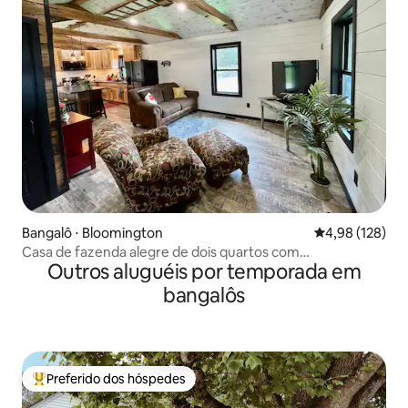
Bangalô ⋅ Bloomington
4,98 de uma av
4,98 (128)
Casa de fazenda alegre de dois quartos com
Outros aluguéis por temporada em
estacionamento gratuito
bangalôs
Preferido dos hóspedes
Entre os melhores preferidos dos hóspedes