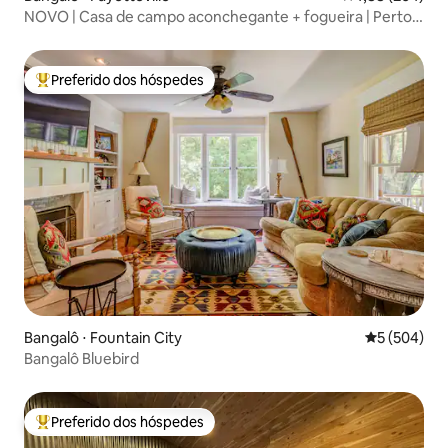
NOVO | Casa de campo aconchegante + fogueira | Perto
da UA e do centro da cidade
Preferido dos hóspedes
Entre os melhores preferidos dos hóspedes
Bangalô ⋅ Fountain City
5 de uma av
5 (504)
Bangalô Bluebird
Preferido dos hóspedes
Entre os melhores preferidos dos hóspedes