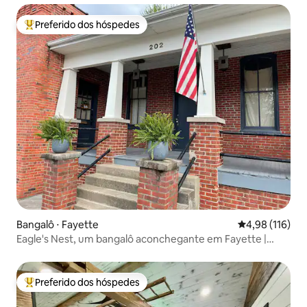
Preferido dos hóspedes
Entre os melhores preferidos dos hóspedes
Bangalô ⋅ Fayette
4,98 de uma av
4,98 (116)
Eagle's Nest, um bangalô aconchegante em Fayette |
CMU
Preferido dos hóspedes
Entre os melhores preferidos dos hóspedes