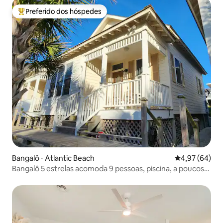
Preferido dos hóspedes
Entre os melhores preferidos dos hóspedes
Bangalô ⋅ Atlantic Beach
4,97 de uma a
4,97 (64)
Bangalô 5 estrelas acomoda 9 pessoas, piscina, a poucos
passos da praia!