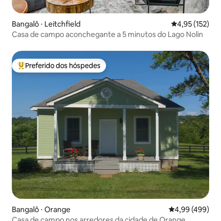
Bangalô ⋅ Leitchfield
4,95 de uma av
4,95 (152)
Casa de campo aconchegante a 5 minutos do Lago Nolin
Preferido dos hóspedes
Entre os melhores preferidos dos hóspedes
Bangalô ⋅ Orange
4,99 de uma ava
4,99 (499)
Casa de campo nos arredores da cidade de Orange.