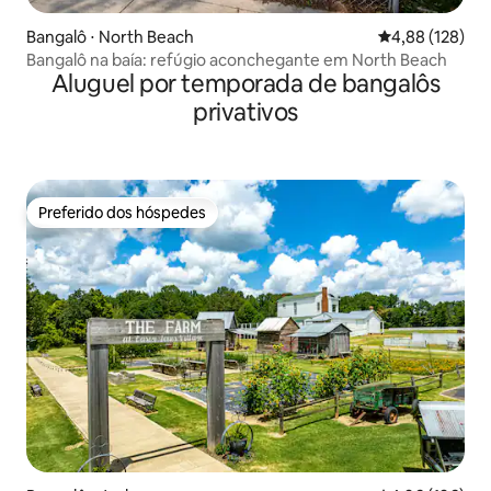
Bangalô ⋅ North Beach
4,88 de uma av
4,88 (128)
Bangalô na baía: refúgio aconchegante em North Beach
Aluguel por temporada de bangalôs
privativos
Preferido dos hóspedes
Preferido dos hóspedes