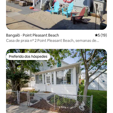
Bangalô ⋅ Point Pleasant Beach
5 de uma a
5 (19)
Casa de praia nº 2 Point Pleasant Beach, semanas de
sábado a sábado
Preferido dos hóspedes
Preferido dos hóspedes