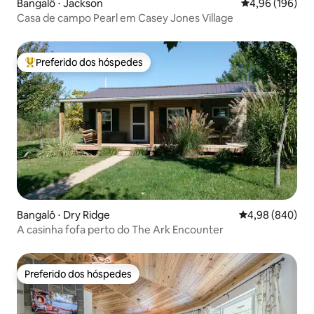
Bangalô ⋅ Jackson
4,96 de uma av
4,96 (196)
Casa de campo Pearl em Casey Jones Village
Preferido dos hóspedes
Entre os melhores preferidos dos hóspedes
Bangalô ⋅ Dry Ridge
4,98 de uma ava
4,98 (840)
A casinha fofa perto do The Ark Encounter
Preferido dos hóspedes
Preferido dos hóspedes