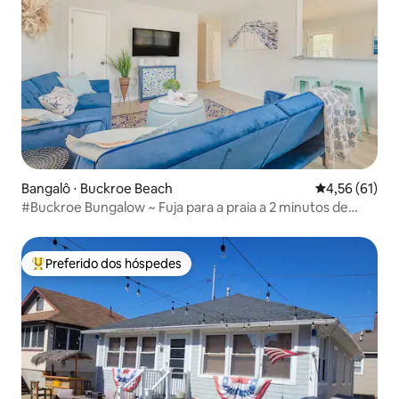
Bangalô ⋅ Buckroe Beach
4,56 de uma a
4,56 (61)
#Buckroe Bungalow ~ Fuja para a praia a 2 minutos de
distância!
Preferido dos hóspedes
Entre os melhores preferidos dos hóspedes