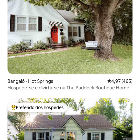
Bangalô ⋅ Hot Springs
4,97 de uma av
4,97 (465)
Hospede-se e divirta-se na The Paddock Boutique Home!
Preferido dos hóspedes
Entre os melhores preferidos dos hóspedes