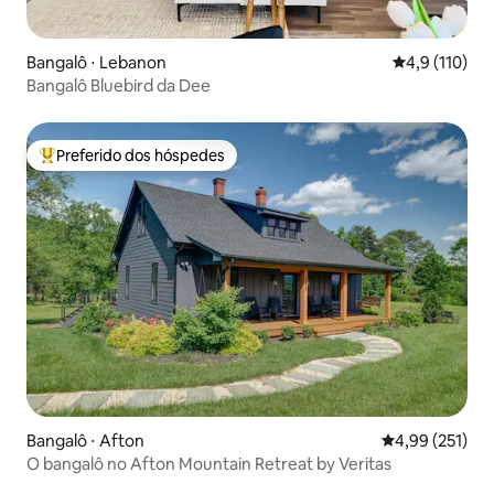
Bangalô ⋅ Lebanon
4,9 de uma av
4,9 (110)
Bangalô Bluebird da Dee
Preferido dos hóspedes
Entre os melhores preferidos dos hóspedes
Bangalô ⋅ Afton
4,99 de uma av
4,99 (251)
O bangalô no Afton Mountain Retreat by Veritas