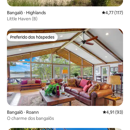
Bangalô ⋅ Highlands
4,77 de uma av
4,77 (117)
Little Haven (B)
Preferido dos hóspedes
Preferido dos hóspedes
Bangalô ⋅ Roann
4,91 de uma a
4,91 (93)
O charme dos bangalôs