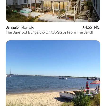
Bangalô ⋅ Norfolk
4,55 de uma av
4,55 (145)
The Barefoot Bungalow-Unit A-Steps From The Sand!