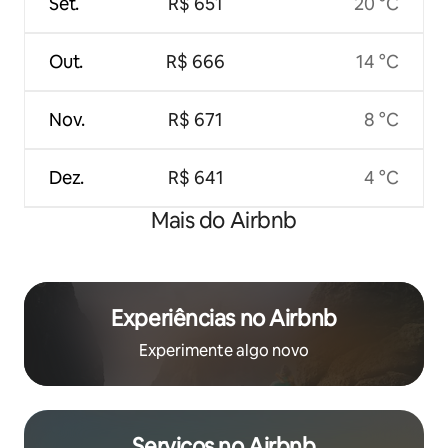
Set.
R$ 651
20 °C
Out.
R$ 666
14 °C
Nov.
R$ 671
8 °C
Dez.
R$ 641
4 °C
Mais do Airbnb
Experiências no Airbnb
Experimente algo novo
Serviços no Airbnb