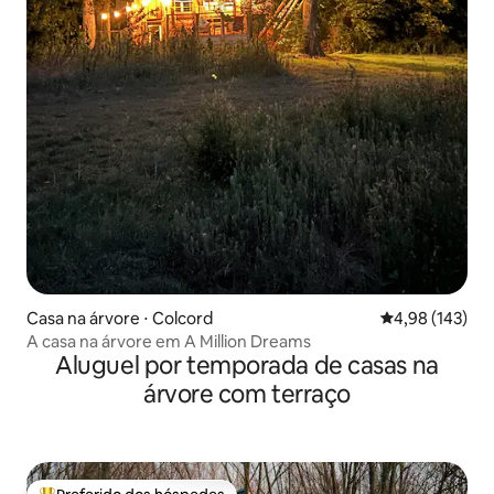
Casa na árvore ⋅ Colcord
4,98 de uma av
4,98 (143)
A casa na árvore em A Million Dreams
Aluguel por temporada de casas na
árvore com terraço