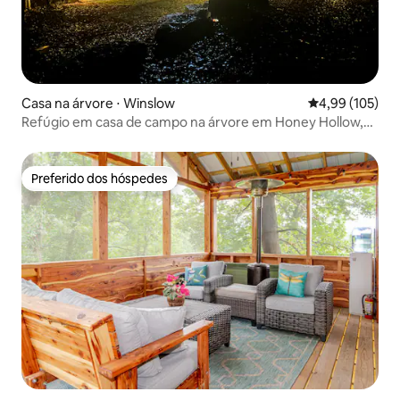
Casa na árvore ⋅ Winslow
4,99 de uma av
4,99 (105)
Refúgio em casa de campo na árvore em Honey Hollow,
Northwest Arkansas
Preferido dos hóspedes
Preferido dos hóspedes