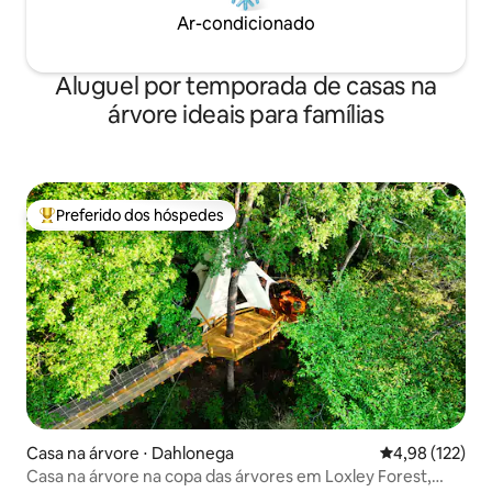
Ar-condicionado
Aluguel por temporada de casas na
árvore ideais para famílias
Preferido dos hóspedes
Entre os melhores preferidos dos hóspedes
Casa na árvore ⋅ Dahlonega
4,98 de uma av
4,98 (122)
Casa na árvore na copa das árvores em Loxley Forest,