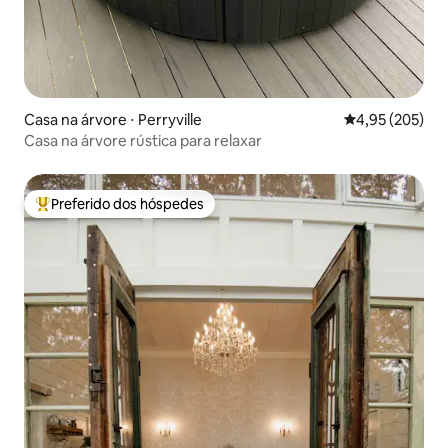
Casa na árvore ⋅ Perryville
4,95 de uma av
4,95 (205)
Casa na árvore rústica para relaxar
Preferido dos hóspedes
Entre os melhores preferidos dos hóspedes