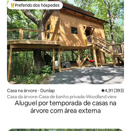
Preferido dos hóspedes
Entre os melhores preferidos dos hóspedes
Casa na árvore ⋅ Dunlap
4,91 de uma av
4,91 (393)
Casa da árvore-Casa de banho privada-Woodland view
Aluguel por temporada de casas na
árvore com área externa