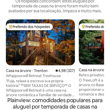
Os hóspedes concordam: estes aluguéis por
temporada de casas na árvore foram muito bem
avaliados por sua localização, limpeza e muito mais.
Preferido dos hóspedes
Preferido dos 
Entre os melhores preferidos dos hóspedes
Entre os melhore
Casa na árvore ⋅ Pe
Casa na árvore ⋅ Trenton
4,98 de uma avaliação média de 
4,98 (327)
Retiro privativo e
Whippoorwill Retreat Treehouse
Banheira de hidr
O TreeLoft é a pri
“Fuja, relaxe e escreva sua própria
árvore no BaseCam
história” **SEM TAXAS DE SERVIÇO** O
proporcionar um 
Whippoorwill Retreat é uma casa na
romance e descan
árvore romântica e familiar de verdade,
floresta particular
Plainview: comodidades populares para
nas copas das árvores, a 20 minutos de
Louis, ela combina
Chattanooga. Este refúgio tranquilo
aluguel por temporada de casas na
com natureza ime
oferece vistas do chão ao teto, um local