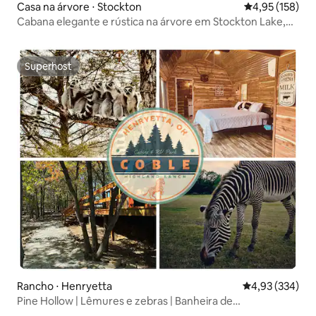
Casa na árvore ⋅ Stockton
4,95 de uma av
4,95 (158)
Cabana elegante e rústica na árvore em Stockton Lake,
Missouri
Superhost
Superhost
Rancho ⋅ Henryetta
4,93 de uma av
4,93 (334)
Pine Hollow | Lêmures e zebras | Banheira de
hidromassagem privativa