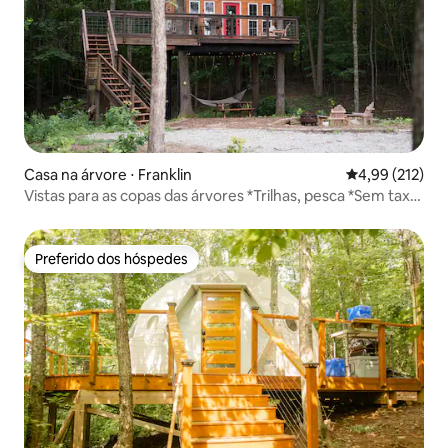
Casa na árvore ⋅ Franklin
4,99 de uma av
4,99 (212)
Vistas para as copas das árvores *Trilhas, pesca *Sem taxa
de limpeza
Preferido dos hóspedes
Preferido dos hóspedes