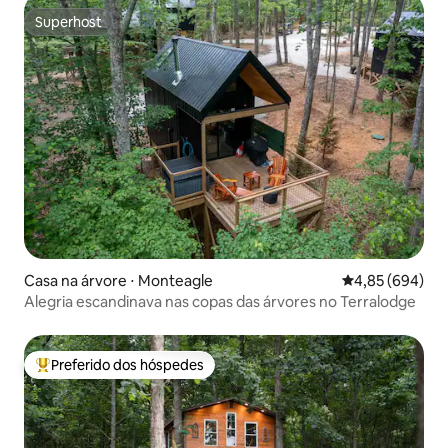
Superhost
Superhost
Casa na árvore ⋅ Monteagle
4,85 de uma ava
4,85 (694)
Alegria escandinava nas copas das árvores no Terralodge
Preferido dos hóspedes
Entre os melhores preferidos dos hóspedes