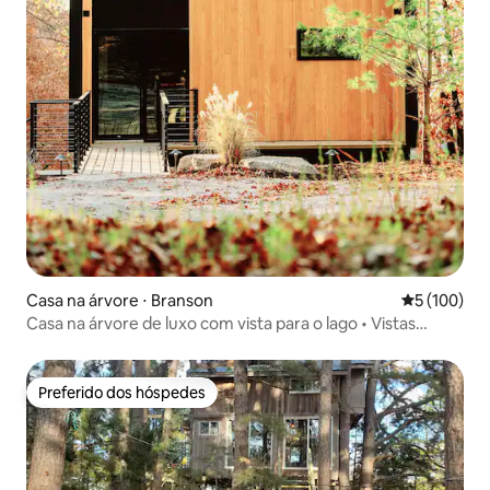
Casa na árvore ⋅ Branson
5 de uma av
5 (100)
Casa na árvore de luxo com vista para o lago • Vistas
deslumbrantes • Lago
Preferido dos hóspedes
Preferido dos hóspedes