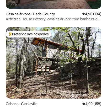
Casa na árvore ⋅ Dade County
4,96 de uma av
4,96 (194)
Artistree House Pottery: casa na árvore com banheira de
hidromassagem
Preferido dos hóspedes
Entre os melhores preferidos dos hóspedes
Cabana ⋅ Clarksville
4,99 de uma av
4,99 (158)