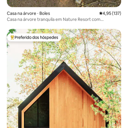
Casa na árvore ⋅ Boles
4,95 de uma av
4,95 (137)
Casa na árvore tranquila em Nature Resort com
comodidades
Preferido dos hóspedes
Entre os melhores preferidos dos hóspedes