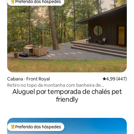
Preferido dos hóspedes
Entre os melhores preferidos dos hóspedes
Cabana ⋅ Front Royal
4,99 de uma av
4,99 (447)
Retiro no topo da montanha com banheira de
Aluguel por temporada de chalés pet
hidromassagem a lenha
friendly
Preferido dos hóspedes
Entre os melhores preferidos dos hóspedes