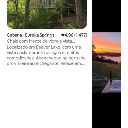
Cabana ⋅ Eureka Springs
4,96 de uma avaliação média de 5,
4,96 (1.477)
Chalé com frente de vidro e vista
deslumbrante para o lago
Localizado em Beaver Lake, com uma
vista deslumbrante da água e muitas
comodidades. Aconchegue-se perto de
uma lareira aconchegante. Relaxe em
uma jacuzzi para dois à luz de velas (não
é uma banheira de hidromassagem)
com vista para a bela paisagem das
Montanhas Ozark. Adormeça em uma
cama king size Sleep Number com
pillow-top enquanto contempla as
estrelas e as copas das árvores através
das janelas de vidro. Desfrute do deck
com churrasqueira a gás e uma cozinha
completa, totalmente abastecida com
utensílios e suprimentos. Taxa para