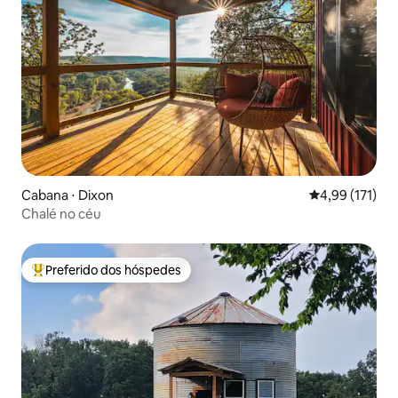
Cabana ⋅ Dixon
4,99 de uma av
4,99 (171)
Chalé no céu
Preferido dos hóspedes
Entre os melhores preferidos dos hóspedes