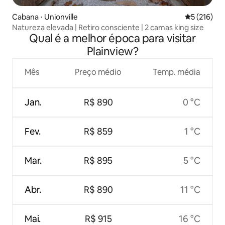
Cabana ⋅ Unionville
5 de uma av
5 (216)
Natureza elevada | Retiro consciente | 2 camas king size
Qual é a melhor época para visitar
Plainview?
Mês
Preço médio
Temp. média
Jan.
R$ 890
0 °C
Fev.
R$ 859
1 °C
Mar.
R$ 895
5 °C
Abr.
R$ 890
11 °C
Mai.
R$ 915
16 °C