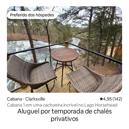
Preferido dos hóspedes
Preferido dos hóspedes
Cabana ⋅ Clarksville
4,95 de uma av
4,95 (142)
Cabana 1 em uma cachoeira incrível no Lago Horsehead
Aluguel por temporada de chalés
privativos