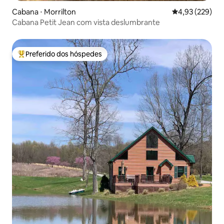
Cabana ⋅ Morrilton
4,93 de uma av
4,93 (229)
Cabana Petit Jean com vista deslumbrante
Preferido dos hóspedes
Entre os melhores preferidos dos hóspedes