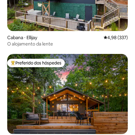
Cabana ⋅ Ellijay
4,98 de uma av
4,98 (337)
O alojamento da lente
Preferido dos hóspedes
Entre os melhores preferidos dos hóspedes