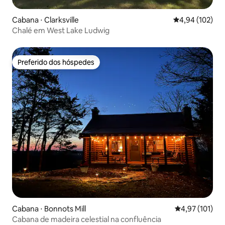
Cabana ⋅ Clarksville
4,94 de uma av
4,94 (102)
Chalé em West Lake Ludwig
Preferido dos hóspedes
Preferido dos hóspedes
Cabana ⋅ Bonnots Mill
4,97 de uma av
4,97 (101)
Cabana de madeira celestial na confluência