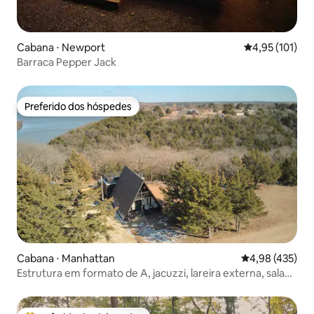
Cabana ⋅ Newport
4,95 de uma av
4,95 (101)
Barraca Pepper Jack
Preferido dos hóspedes
Preferido dos hóspedes
Cabana ⋅ Manhattan
4,98 de uma av
4,98 (435)
Estrutura em formato de A, jacuzzi, lareira externa, sala
de jogos, animais de estimação permitidos