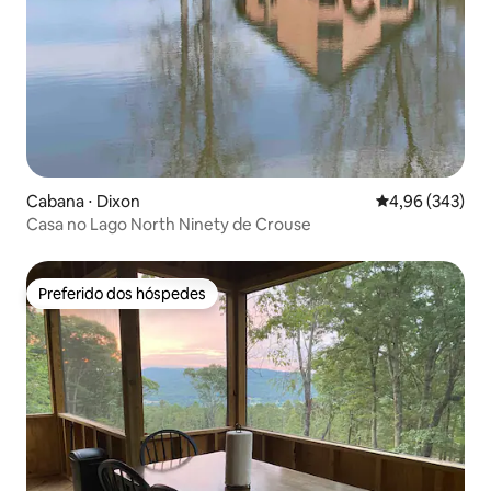
Cabana ⋅ Dixon
4,96 de uma ava
4,96 (343)
Casa no Lago North Ninety de Crouse
Preferido dos hóspedes
Preferido dos hóspedes