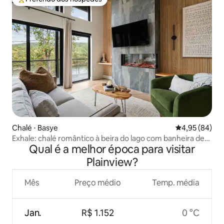
Entre os melhores preferidos dos hóspedes
Chalé ⋅ Basye
4,95 de uma a
4,95 (84)
Exhale: chalé romântico à beira do lago com banheira de
Qual é a melhor época para visitar
hidromassagem
Plainview?
Mês
Preço médio
Temp. média
Jan.
R$ 1.152
0 °C