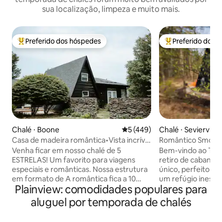
sua localização, limpeza e muito mais.
Preferido dos hóspedes
Preferido dos 
Entre os melhores preferidos dos hóspedes
Entre os melhore
Chalé ⋅ Boone
5 de uma avaliação média de 
5 (449)
Chalé ⋅ Sevierville
Casa de madeira romântica•Vista incrível
Romântico Smoky
para a montanha•Chuveiro épico
vista para a banh
Venha ficar em nosso chalé de 5
Bem-vindo ao The
e a fogueira
ESTRELAS! Um favorito para viagens
retiro de cabana 
especiais e românticas. Nossa estrutura
único, perfeito p
em formato de A romântica fica a 10
um refúgio inesqu
Plainview: comodidades populares para
minutos do centro de Boone e a uma
Mountains. Esta i
curta viagem de carro de Banner Elk.
preta com estrutu
aluguel por temporada de chalés
Com uma vista incrível da Grandfather
em meio a vegeta
Mountain, esta vista tem sido
Tennessee, oferec