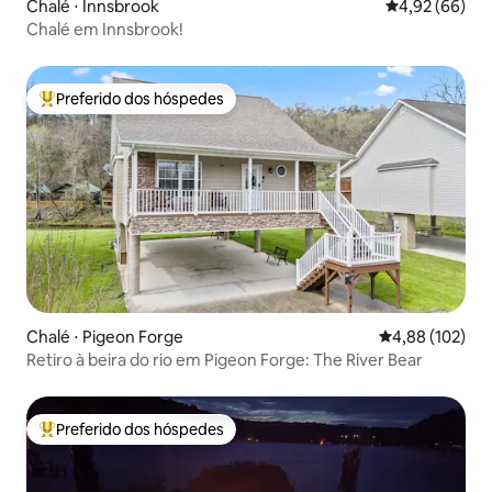
Chalé ⋅ Innsbrook
4,92 de uma a
4,92 (66)
Chalé em Innsbrook!
Preferido dos hóspedes
Entre os melhores preferidos dos hóspedes
Chalé ⋅ Pigeon Forge
4,88 de uma av
4,88 (102)
Retiro à beira do rio em Pigeon Forge: The River Bear
Preferido dos hóspedes
Entre os melhores preferidos dos hóspedes