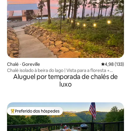
Chalé ⋅ Goreville
4,98 de uma av
4,98 (133)
Chalé isolado à beira do lago | Vista para a floresta +
Aluguel por temporada de chalés de
caiaques
luxo
Preferido dos hóspedes
Entre os melhores preferidos dos hóspedes