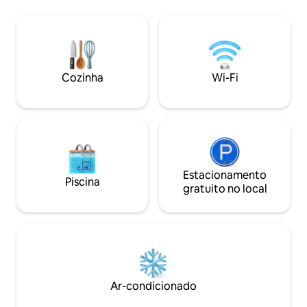
considerada uma das melhores de
deslumbrantes da
Boone! Esta cabana moderna tem um
convida você a re
chuveiro surround, uma lareira, uma
banheira de hidr
banheira de hidromassagem para 2
aproveita as vista
pessoas, vitrais personalizados e muitos
reúne ao redor da
toques pessoais para fazer você se
aconchegante sob
Cozinha
Wi-Fi
sentir em casa. Venha ficar em nossa
brilhantes para o
doce casa que fica perto de tudo, mas
perfeito. Continue lendo para saber
parece estar a quilômetros de distância!
mais sobre o The
Estacionamento
Piscina
gratuito no local
Ar-condicionado