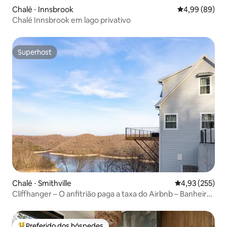
Chalé ⋅ Innsbrook
4,99 de uma av
4,99 (89)
Chalé Innsbrook em lago privativo
Superhost
Superhost
Chalé ⋅ Smithville
4,93 de uma av
4,93 (255)
Cliffhanger – O anfitrião paga a taxa do Airbnb – Banheira
de hidromassagem – Vistas
Preferido dos hóspedes