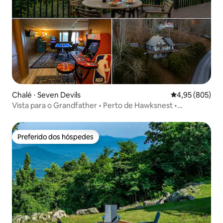
Chalé ⋅ Seven Devils
4,95 de uma ava
4,95 (805)
Vista para o Grandfather • Perto de Hawksnest •
Fliperama • Jogos
Preferido dos hóspedes
Preferido dos hóspedes