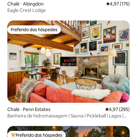
Chalé ⋅ Abingdon
4,97 de uma av
4,97 (175)
Eagle Crest Lodge
Preferido dos hóspedes
Preferido dos hóspedes
Chalé ⋅ Penn Estates
4,97 de uma av
4,97 (295)
Banheira de hidromassagem | Sauna | Pickleball | Lagos |
Piscinas
Preferido dos hóspedes