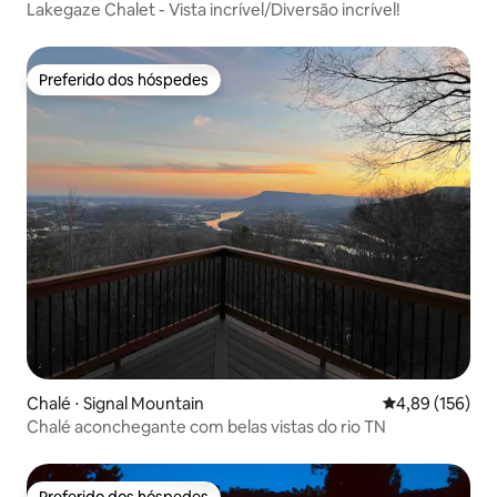
Lakegaze Chalet - Vista incrível/Diversão incrível!
Preferido dos hóspedes
Preferido dos hóspedes
Chalé ⋅ Signal Mountain
4,89 de uma av
4,89 (156)
Chalé aconchegante com belas vistas do rio TN