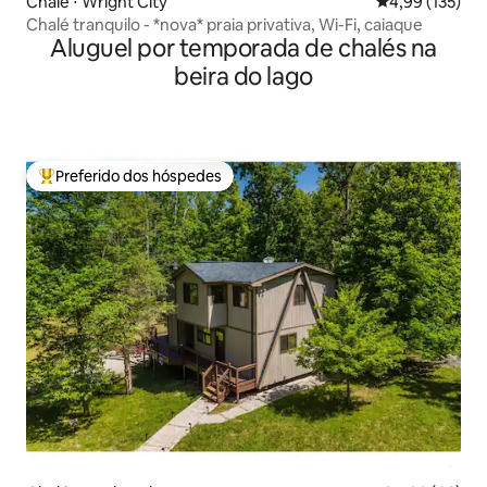
Chalé ⋅ Wright City
4,99 de uma av
4,99 (135)
Chalé tranquilo - *nova* praia privativa, Wi-Fi, caiaque
Aluguel por temporada de chalés na
beira do lago
Preferido dos hóspedes
Entre os melhores preferidos dos hóspedes