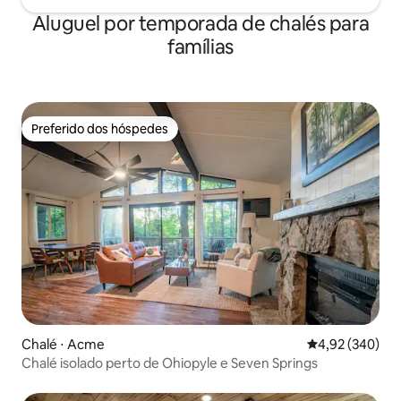
Aluguel por temporada de chalés para
famílias
Preferido dos hóspedes
Preferido dos hóspedes
Chalé ⋅ Acme
4,92 de uma ava
4,92 (340)
Chalé isolado perto de Ohiopyle e Seven Springs