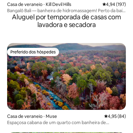
Casa de veraneio ⋅ Kill Devil Hills
4,94 de uma av
4,94 (197)
Bangalô Bali — banheira de hidromassagem! Perto da baía
Aluguel por temporada de casas com
e da praia!
lavadora e secadora
Preferido dos hóspedes
Preferido dos hóspedes
Casa de veraneio ⋅ Muse
4,95 de uma a
4,95 (84)
Espaçosa cabana de um quarto com banheira de
hidromassagem