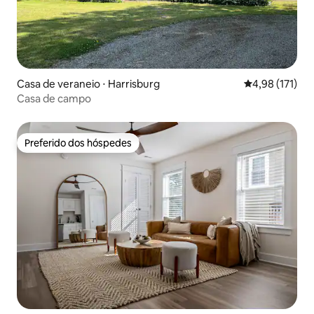
Casa de veraneio ⋅ Harrisburg
4,98 de uma av
4,98 (171)
Casa de campo
Preferido dos hóspedes
Preferido dos hóspedes