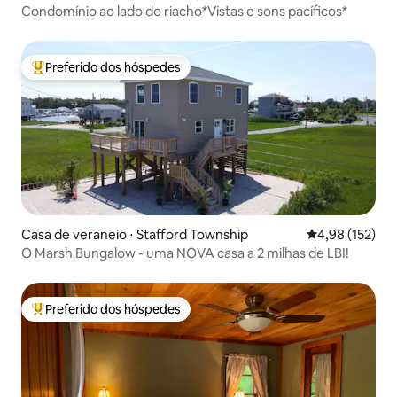
Condomínio ao lado do riacho*Vistas e sons pacíficos*
Preferido dos hóspedes
Entre os melhores preferidos dos hóspedes
Casa de veraneio ⋅ Stafford Township
4,98 de uma av
4,98 (152)
O Marsh Bungalow - uma NOVA casa a 2 milhas de LBI!
Preferido dos hóspedes
Entre os melhores preferidos dos hóspedes