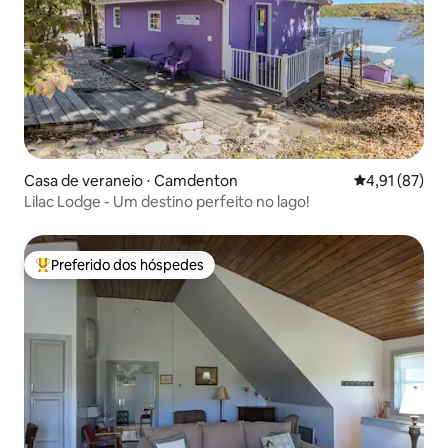
Casa de veraneio ⋅ Camdenton
4,91 de uma a
4,91 (87)
Lilac Lodge - Um destino perfeito no lago!
Preferido dos hóspedes
Entre os melhores preferidos dos hóspedes