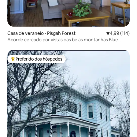
Casa de veraneio ⋅ Pisgah Forest
4,99 de uma av
4,99 (114)
Acorde cercado por vistas das belas montanhas Blue
Ridge nesta encantadora casa de férias de 1 quarto.
Preferido dos hóspedes
Entre os melhores preferidos dos hóspedes