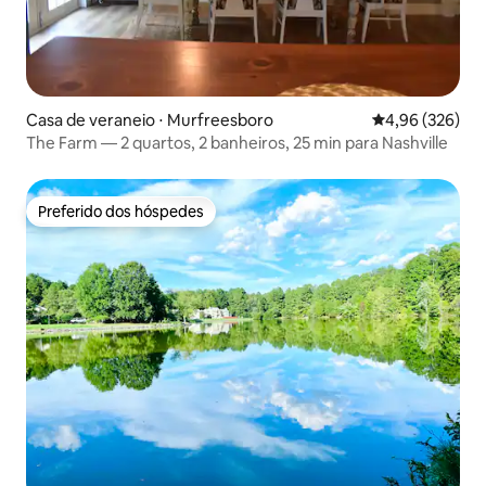
Casa de veraneio ⋅ Murfreesboro
4,96 de uma ava
4,96 (326)
The Farm — 2 quartos, 2 banheiros, 25 min para Nashville
Preferido dos hóspedes
Preferido dos hóspedes