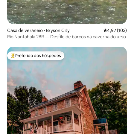
Casa de veraneio ⋅ Bryson City
4,97 de uma av
4,97 (103)
Rio Nantahala 2BR — Desfile de barcos na caverna do urso
Preferido dos hóspedes
Entre os melhores preferidos dos hóspedes