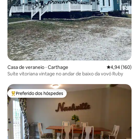
Casa de veraneio ⋅ Carthage
4,94 de uma av
4,94 (160)
Suíte vitoriana vintage no andar de baixo da vovó Ruby
Preferido dos hóspedes
Entre os melhores preferidos dos hóspedes