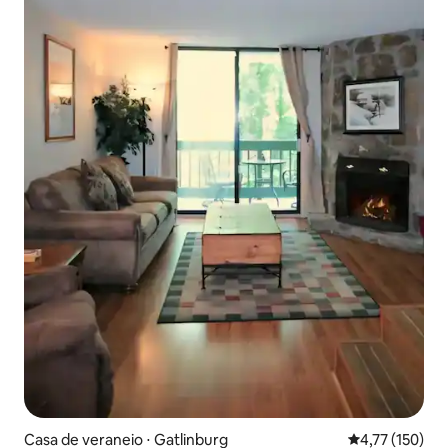
Casa de veraneio ⋅ Gatlinburg
4,77 de uma av
4,77 (150)