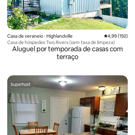
Casa de veraneio ⋅ Highlandville
4,99 de uma av
4,99 (150)
Casa de hóspedes Two Rivers (sem taxa de limpeza)
Aluguel por temporada de casas com
terraço
Superhost
Superhost