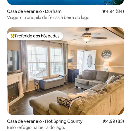
Casa de veraneio ⋅ Durham
4,94 de uma av
4,94 (84)
Viagem tranquila de férias à beira do lago
Preferido dos hóspedes
Entre os melhores preferidos dos hóspedes
Casa de veraneio ⋅ Hot Spring County
4,99 de uma a
4,99 (83)
Belo refúgio na beira do lago.