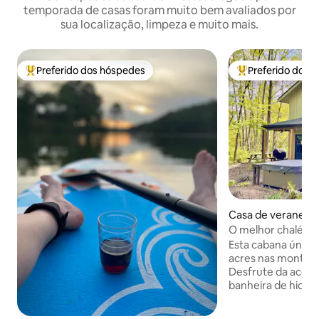
temporada de casas foram muito bem avaliados por
sua localização, limpeza e muito mais.
Preferido dos hóspedes
Preferido dos 
Entre os melhores preferidos dos hóspedes
Entre os melhore
Casa de veraneio ⋅
on
O melhor chalé n
Esta cabana única 
acres nas montanh
Desfrute da acolhe
banheira de hidr
churrasqueira a ca
fibra óptica rápida