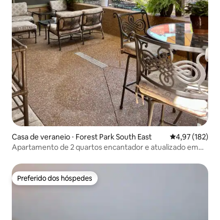
Casa de veraneio ⋅ Forest Park South East
4,97 de uma av
4,97 (182)
Apartamento de 2 quartos encantador e atualizado em
The Grove
Preferido dos hóspedes
Preferido dos hóspedes