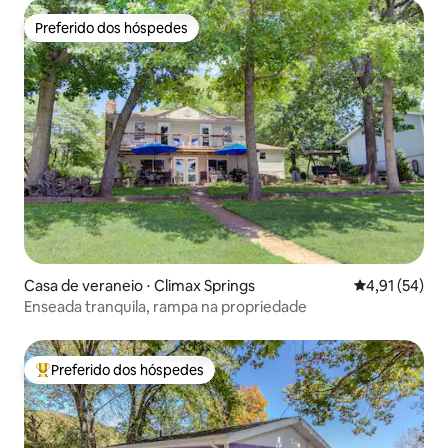
Preferido dos hóspedes
Preferido dos hóspedes
Casa de veraneio ⋅ Climax Springs
4,91 de uma a
4,91 (54)
Enseada tranquila, rampa na propriedade
Preferido dos hóspedes
Entre os melhores preferidos dos hóspedes