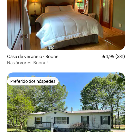
Casa de veraneio ⋅ Boone
4,99 de uma av
4,99 (331)
Nas árvores. Boone!
Preferido dos hóspedes
Preferido dos hóspedes