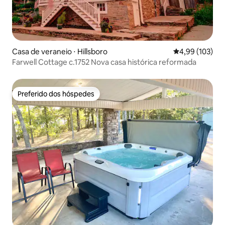
Casa de veraneio ⋅ Hillsboro
4,99 de uma av
4,99 (103)
Farwell Cottage c.1752 Nova casa histórica reformada
Preferido dos hóspedes
Preferido dos hóspedes