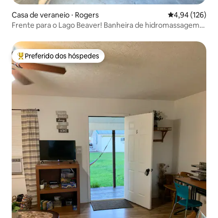
Casa de veraneio ⋅ Rogers
4,94 de uma av
4,94 (126)
Frente para o Lago Beaver! Banheira de hidromassagem!
Oásis privado fechado!
Preferido dos hóspedes
Entre os melhores preferidos dos hóspedes