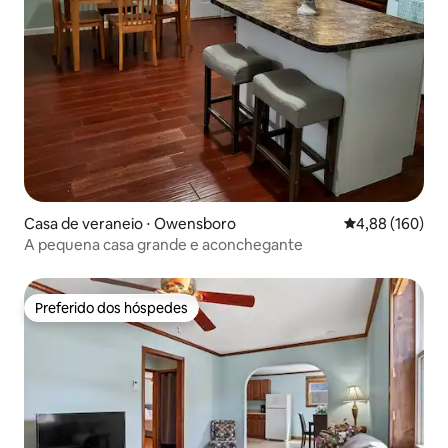
Casa de veraneio ⋅ Owensboro
4,88 de uma av
4,88 (160)
A pequena casa grande e aconchegante
Preferido dos hóspedes
Preferido dos hóspedes