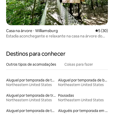
Casa na árvore ⋅ Williamsburg
5 de uma a
5 (30)
Estadia aconchegante e relaxante na casa na árvore do
artesão
Destinos para conhecer
Outros tipos de acomodações
Coisas para fazer
Aluguel por temporada de townhouses
Aluguel por temporada de barcos
Northeastern United States
Northeastern United States
Aluguel por temporada de trens
Pousadas
Northeastern United States
Northeastern United States
Aluguel por temporada de tendas
Aluguéis por temporada em resorts