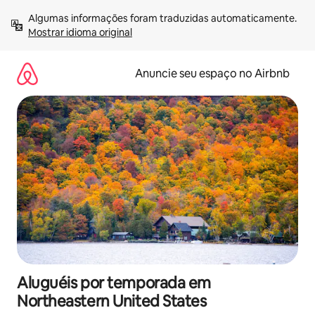
Pular
Algumas informações foram traduzidas automaticamente. 
para
Mostrar idioma original
o
conteúdo
Anuncie seu espaço no Airbnb
Aluguéis por temporada em
Northeastern United States