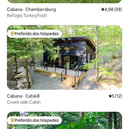
Cabana ⋅ Chambersburg
4,98 de uma a
4,98 (59)
Refúgio Turkeyfoot!
Preferido dos hóspedes
Entre os melhores preferidos dos hóspedes
Cabana ⋅ Catskill
5 de uma a
5 (12)
Creek side Cabin
Preferido dos hóspedes
Entre os melhores preferidos dos hóspedes