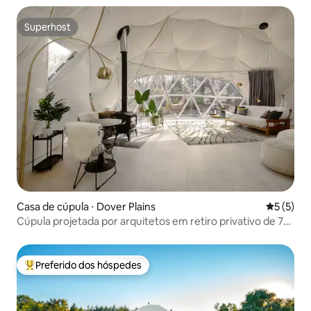
Superhost
Superhost
Casa de cúpula ⋅ Dover Plains
5 de uma 
5 (5)
Cúpula projetada por arquitetos em retiro privativo de 7
acres
Preferido dos hóspedes
Entre os melhores preferidos dos hóspedes