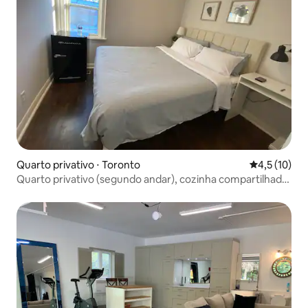
Quarto privativo ⋅ Toronto
4,5 de uma a
4,5 (10)
Quarto privativo (segundo andar), cozinha compartilhada,
banheiro