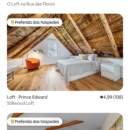
O Loft na Rua das Flores
Preferido dos hóspedes
Entre os melhores preferidos dos hóspedes
Loft ⋅ Prince Edward
4,99 de uma av
4,99 (108)
Stillwood Loft
Preferido dos hóspedes
Entre os melhores preferidos dos hóspedes