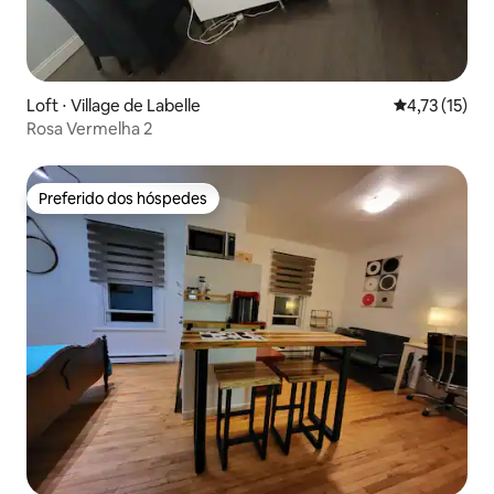
Loft ⋅ Village de Labelle
4,73 de uma a
4,73 (15)
Rosa Vermelha 2
Preferido dos hóspedes
Preferido dos hóspedes