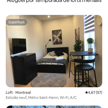
Aluguel por temporada de lofts mensais
Superhost
Superhost
Loft ⋅ Montreal
4,67 de uma a
4,67 (57)
Estúdio neuf, Métro Saint-Henri, Wi-Fi, A/C