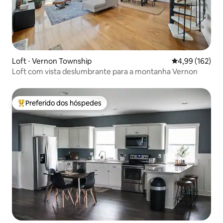
Loft ⋅ Vernon Township
4,99 de uma av
4,99 (162)
Loft com vista deslumbrante para a montanha Vernon
Preferido dos hóspedes
Entre os melhores preferidos dos hóspedes