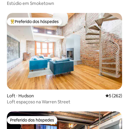
Estúdio em Smoketown
Preferido dos hóspedes
Entre os melhores preferidos dos hóspedes
Loft ⋅ Hudson
5 de uma av
5 (262)
Loft espaçoso na Warren Street
Preferido dos hóspedes
Preferido dos hóspedes