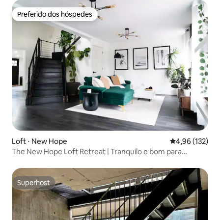
Preferido dos hóspedes
Preferido dos hóspedes
Loft ⋅ New Hope
4,96 de uma av
4,96 (132)
The New Hope Loft Retreat | Tranquilo e bom para
caminhadas
Superhost
Superhost