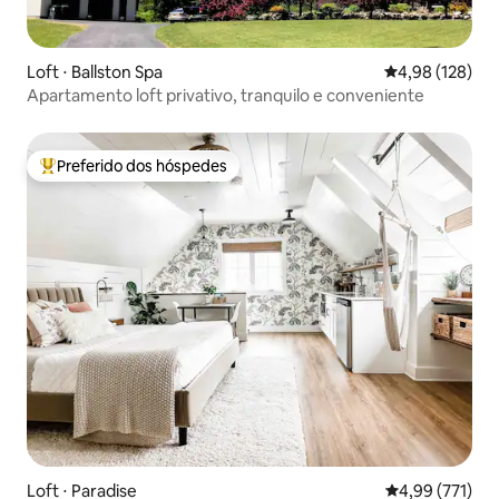
Loft ⋅ Ballston Spa
4,98 de uma av
4,98 (128)
Apartamento loft privativo, tranquilo e conveniente
Preferido dos hóspedes
Entre os melhores preferidos dos hóspedes
Loft ⋅ Paradise
4,99 de uma av
4,99 (771)