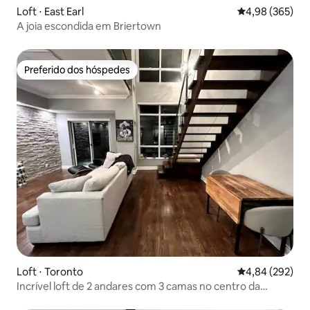
Loft ⋅ East Earl
4,98 de uma ava
4,98 (365)
A joia escondida em Briertown
Preferido dos hóspedes
Preferido dos hóspedes
Loft ⋅ Toronto
4,84 de uma ava
4,84 (292)
Incrível loft de 2 andares com 3 camas no centro da
cidade