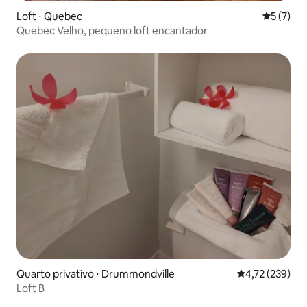
Loft ⋅ Quebec
5 de uma 
5 (7)
Quebec Velho, pequeno loft encantador
Quarto privativo ⋅ Drummondville
4,72 de uma av
4,72 (239)
Loft B