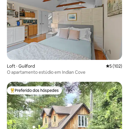
Loft ⋅ Guilford
5 de uma av
5 (102)
O apartamento estúdio em Indian Cove
Preferido dos hóspedes
Entre os melhores preferidos dos hóspedes