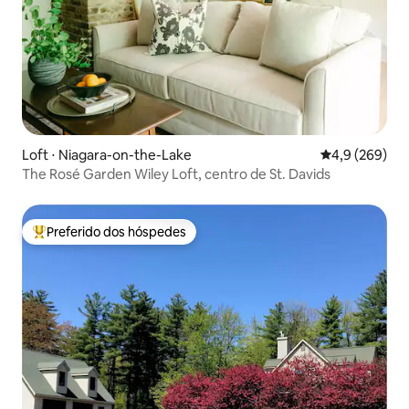
Loft ⋅ Niagara-on-the-Lake
4,9 de uma av
4,9 (269)
The Rosé Garden Wiley Loft, centro de St. Davids
Preferido dos hóspedes
Entre os melhores preferidos dos hóspedes