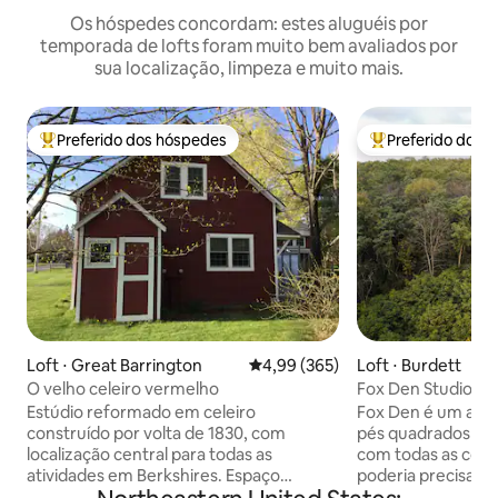
Os hóspedes concordam: estes aluguéis por
temporada de lofts foram muito bem avaliados por
sua localização, limpeza e muito mais.
Preferido dos hóspedes
Preferido dos 
Entre os melhores preferidos dos hóspedes
Entre os melhore
Loft ⋅ Great Barrington
4,99 de uma avaliação média de 
4,99 (365)
Loft ⋅ Burdett
O velho celeiro vermelho
Fox Den Studio, vis
localização, locali
Estúdio reformado em celeiro
Fox Den é um apar
construído por volta de 1830, com
pés quadrados to
localização central para todas as
com todas as com
atividades em Berkshires. Espaço
poderia precisar. Coma fora ou cozinhe
luminoso e ensolarado com vista para
em nossa cozinha. A vista do seu dec