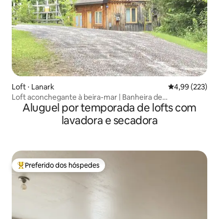
Loft ⋅ Lanark
4,99 de uma av
4,99 (223)
Loft aconchegante à beira-mar | Banheira de
Aluguel por temporada de lofts com
hidromassagem + vista para a floresta
lavadora e secadora
Preferido dos hóspedes
Entre os melhores preferidos dos hóspedes