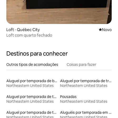
Loft ⋅ Québec City
Novo lugar
Novo
Loft com quarto fechado
Destinos para conhecer
Outros tipos de acomodações
Coisas para fazer
Aluguel por temporada de barcos
Aluguel por temporada de trens
Northeastern United States
Northeastern United States
Aluguel por temporada de townhouses
Pousadas
Northeastern United States
Northeastern United States
Aluguel por temporada de tendas
Aluguéis por temporada em resorts
Northeastern United States
Northeastern United States