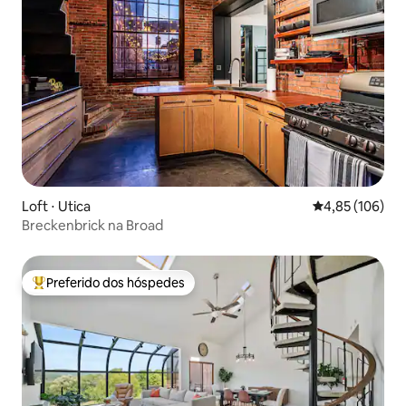
Loft ⋅ Utica
4,85 de uma av
4,85 (106)
Breckenbrick na Broad
Preferido dos hóspedes
Entre os melhores preferidos dos hóspedes