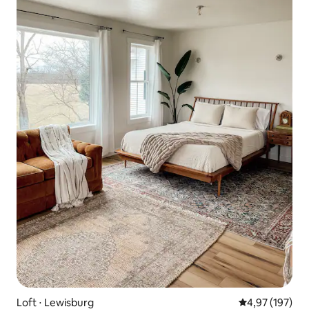
Loft ⋅ Lewisburg
4,97 de uma av
4,97 (197)