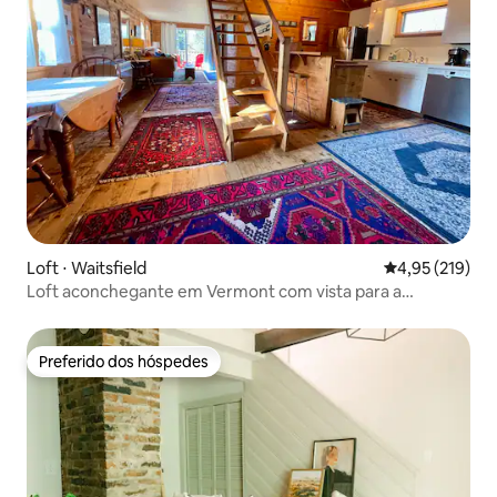
Loft ⋅ Waitsfield
4,95 de uma av
4,95 (219)
Loft aconchegante em Vermont com vista para a
montanha + escapada romântica
Preferido dos hóspedes
Preferido dos hóspedes