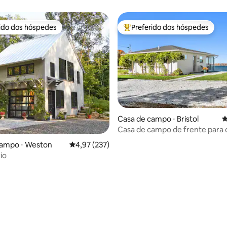
rido dos hóspedes
Preferido dos hóspedes
 melhores preferidos dos hóspedes
Entre os melhores preferidos d
Casa de campo ⋅ Bristol
4
Casa de campo de frente para
Bristol
campo ⋅ Weston
4,97 de uma avaliação média de 5, 237 avalia
4,97 (237)
rio