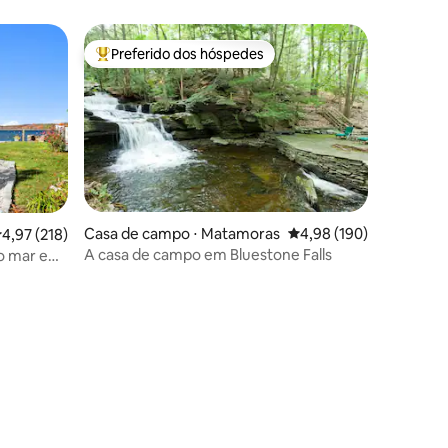
Preferido dos hóspedes
os hóspedes
Entre os melhores preferidos dos hóspedes
Casa de campo ⋅ Matamoras
4,98 de uma avaliação 
4,98 (190)
,97 de uma avaliação média de 5, 218 avaliações
4,97 (218)
A casa de campo em Bluestone Falls
 o mar em
ções