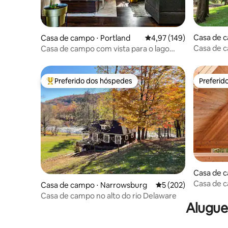
Casa de 
Casa de campo ⋅ Portland
4,97 de uma avaliação m
4,97 (149)
p
Casa de 
Casa de campo com vista para o lago
para 4 pessoas · Degustação de vinhos
incluída
Preferido dos hóspedes
Preferid
Entre os melhores preferidos dos hóspedes
Preferid
Casa de c
ley
Casa de c
Casa de campo ⋅ Narrowsburg
5 de uma avaliação m
5 (202)
Hudson Va
Casa de campo no alto do rio Delaware
Alugue