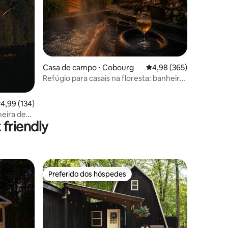
ções
Casa de campo ⋅ Cobourg
4,98 de uma avaliação m
4,98 (365)
Refúgio para casais na floresta: banheira
de hidromassagem, sauna, lareira
,99 de uma avaliação média de 5, 134 avaliações
4,99 (134)
heira de
friendly
 sol
Preferido dos hóspedes
os hóspedes
Preferido dos hóspedes