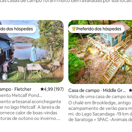
as casas de campo foram muito bem avaliadas por sua localiz
rido dos hóspedes
Preferido dos hóspedes
 melhores preferidos dos hóspedes
Entre os melhores preferidos d
ampo ⋅ Fletcher
4,99 de uma avaliação média de 5, 197 avalia
4,99 (197)
Casa de campo ⋅ Middle Gro
4
nto Metcalf Pond
ve
Vista de uma casa de campo is
nte para Smugglers Notch
nto artesanal aconchegante
um riacho e uma pedra
O chalé em Brookledge, antigo
 lago Metcalf. A lareira de
acampamento de verão para me
ornece calor de boas-vindas
mi. do Lago Sacandaga -19 km 
turas de outono ou inverno.
de Saratoga + SPAC -Animais d
na banheira de
estimação são bem-vindos -60 
m no deck. Escada em
propriedade fechada - Fogueira -Vista 