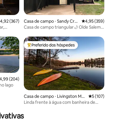
ções
,92 de uma avaliação média de 5, 367 avaliações
4,92 (367)
Casa de campo ⋅ Sandy Cre
4,95 de uma avaliação 
4,95 (359)
ek
ar,
Casa de campo triangular🌙 Olde Salem
🔮 perto do Lago Ontário
Preferido dos hóspedes
Entre os melhores preferidos dos hóspedes
,99 de uma avaliação média de 5, 204 avaliações
4,99 (204)
no lago
ções
Casa de campo ⋅ Livingston Ma
5 de uma avaliação 
5 (107)
nor
Linda frente à água com banheira de
hidromassagem e sala de jogos
vativas