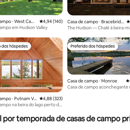
campo ⋅ West Cam
4,94 de uma avaliação média de 5, 140 avalia
4,94 (140)
édia de 5, 149 avaliações
Casa de campo ⋅ Bracebridg
4
e
campo em Hudson Valley
The Hudson — Chalé à beira-m
Bracebridge
o dos hóspedes
Preferido dos hóspedes
o dos hóspedes
Preferido dos hóspedes
Casa de campo ⋅ Monroe
4
Casa de campo aconchegante 
ampo ⋅ Putnam Val
4,88 de uma avaliação média de 5, 323 avalia
4,88 (323)
ampo na beira do lago perto de
édia de 5, 202 avaliações
lley
l por temporada de casas de campo pri