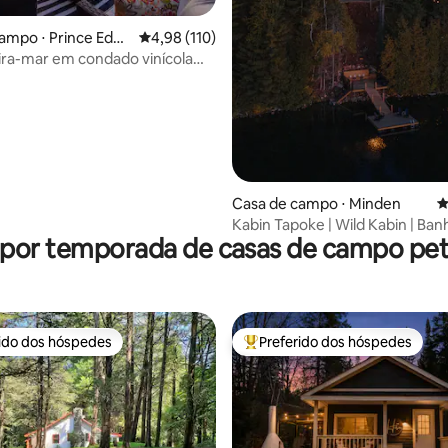
édia de 5, 107 avaliações
ampo ⋅ Prince Edw
4,98 de uma avaliação média de 5, 110 avalia
4,98 (110)
ira-mar em condado vinícola
e BANHEIRA DE
ASSAGEM
Casa de campo ⋅ Minden
4
Kabin Tapoke | Wild Kabin | Ban
 por temporada de casas de campo pet 
hidromassagem, sauna e pôr do
rido dos hóspedes
Preferido dos hóspedes
 melhores preferidos dos hóspedes
Entre os melhores preferidos d