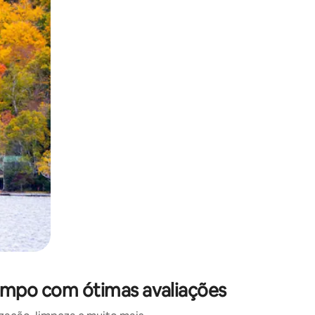
 deslizando o dedo na tela.
campo com ótimas avaliações