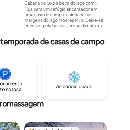
Cabana de luxo à beira do lago com
banheira de hidromassagem e caiaques –
Fuja para um refúgio encantador em
ntage,
Acomoda 6 pessoas
uma casa de campo, aninhada nas
haleira,
margens do lago Moores Mills. Deixe-se
pratos -
envolver pela beleza serena da natureza
iros na
enquanto mergulha na banheira de
do) -
hidromassagem e contempla as águas
r temporada de casas de campo
tranquilas. Tudo o que você precisa para
, livros,
criar memórias incríveis!
mpo -Wi-Fi
#chalécanadenseaconchegante ✅
Natação, caiaque ✅ Pesca, passeios de
barco a pedal ✅ Arcade Pac-Man,
gravador com 45 anos ✅ Fogueira —
lenha grátis Churrasco ✅ ao ar livre ✅
Acomoda 6 pessoas: 2 King, 1 cama
ionamento
queen size ✅ Smart TV Roku de 51
Ar-condicionado
to no local
polegadas ✅ Amazon Prime, Roku ✅
Triado na varanda
idromassagem