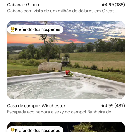
Cabana ⋅ Gilboa
4,99 de uma av
4,99 (188)
Cabana com vista de um milhão de dólares em Great
Northern Catskills
Preferido dos hóspedes
Entre os melhores preferidos dos hóspedes
Casa de campo ⋅ Winchester
4,99 de uma av
4,99 (487)
Escapada acolhedora e sexy no campo! Banheira de
hidromassagem e vistas~
Preferido dos hóspedes