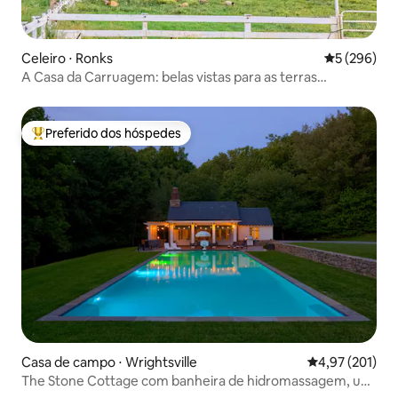
Celeiro ⋅ Ronks
5 de uma av
5 (296)
A Casa da Carruagem: belas vistas para as terras
agrícolas.
Preferido dos hóspedes
Entre os melhores preferidos dos hóspedes
Casa de campo ⋅ Wrightsville
4,97 de uma av
4,97 (201)
The Stone Cottage com banheira de hidromassagem, um
refúgio romântico