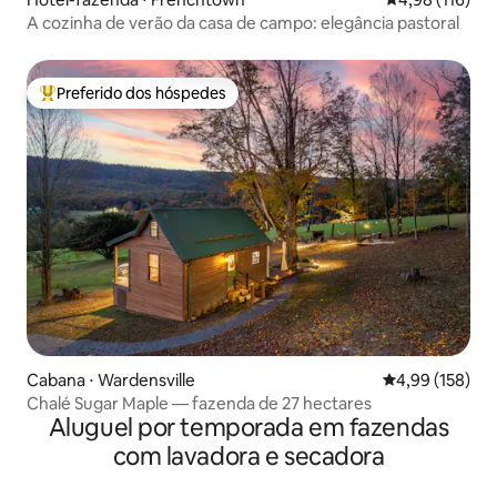
A cozinha de verão da casa de campo: elegância pastoral
Preferido dos hóspedes
Entre os melhores preferidos dos hóspedes
Cabana ⋅ Wardensville
4,99 de uma av
4,99 (158)
Chalé Sugar Maple — fazenda de 27 hectares
Aluguel por temporada em fazendas
com lavadora e secadora