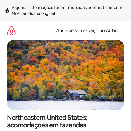
Pular
Algumas informações foram traduzidas automaticamente. 
para
Mostrar idioma original
o
conteúdo
Anuncie seu espaço no Airbnb
Northeastern United States:
acomodações em fazendas