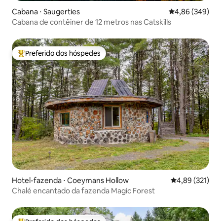
Cabana ⋅ Saugerties
4,86 de uma ava
4,86 (349)
Cabana de contêiner de 12 metros nas Catskills
Preferido dos hóspedes
Entre os melhores preferidos dos hóspedes
Hotel-fazenda ⋅ Coeymans Hollow
4,89 de uma av
4,89 (321)
Chalé encantado da fazenda Magic Forest