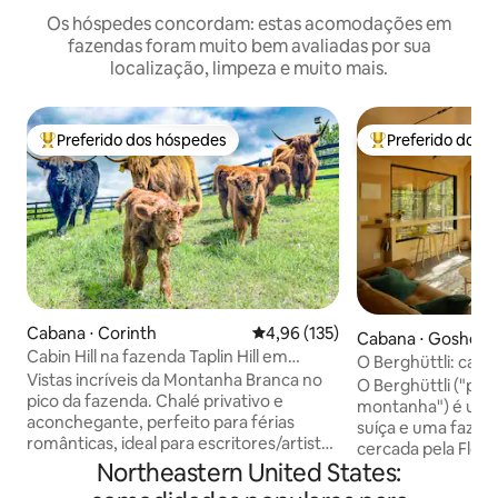
Os hóspedes concordam: estas acomodações em
fazendas foram muito bem avaliadas por sua
localização, limpeza e muito mais.
Preferido dos hóspedes
Preferido dos 
Entre os melhores preferidos dos hóspedes
Entre os melhore
Cabana ⋅ Corinth
4,96 de uma avaliação média de 
4,96 (135)
Cabana ⋅ Goshen
Cabin Hill na fazenda Taplin Hill em
O Berghüttli: caba
Corinth, Vermont
Vistas incríveis da Montanha Branca no
floresta
O Berghüttli ("pe
pico da fazenda. Chalé privativo e
montanha") é um c
aconchegante, perfeito para férias
suíça e uma fazen
românticas, ideal para escritores/artistas
cercada pela Flor
ou, como os proprietários, para
Northeastern United States:
Goshen, VT (pop. 
nômades que buscam a natureza para
completamente pr