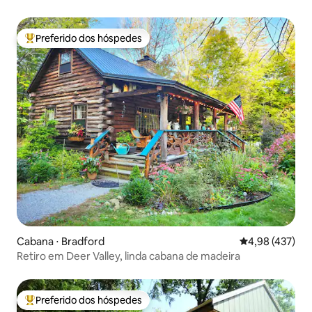
Preferido dos hóspedes
Entre os melhores preferidos dos hóspedes
Cabana ⋅ Bradford
4,98 de uma av
4,98 (437)
Retiro em Deer Valley, linda cabana de madeira
Preferido dos hóspedes
Entre os melhores preferidos dos hóspedes