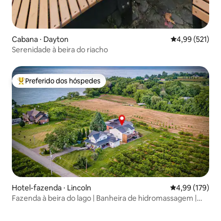
Cabana ⋅ Dayton
4,99 de uma av
4,99 (521)
Serenidade à beira do riacho
Preferido dos hóspedes
Entre os melhores preferidos dos hóspedes
Hotel-fazenda ⋅ Lincoln
4,99 de uma av
4,99 (179)
Fazenda à beira do lago | Banheira de hidromassagem |
Fogueira | Acesso à praia