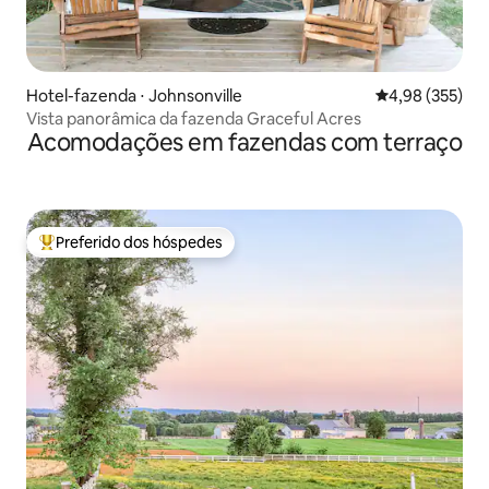
Hotel-fazenda ⋅ Johnsonville
4,98 de uma av
4,98 (355)
Vista panorâmica da fazenda Graceful Acres
Acomodações em fazendas com terraço
Preferido dos hóspedes
Entre os melhores preferidos dos hóspedes