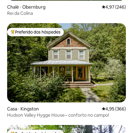
Chalé ⋅ Obernburg
4,97 de uma ava
4,97 (246)
Rei da Colina
Preferido dos hóspedes
Entre os melhores preferidos dos hóspedes
Casa ⋅ Kingston
4,95 de uma ava
4,95 (366)
Hudson Valley Hygge House~ conforto no campo!