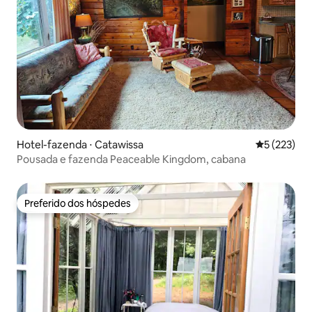
Hotel-fazenda ⋅ Catawissa
5 de uma av
5 (223)
Pousada e fazenda Peaceable Kingdom, cabana
Preferido dos hóspedes
Preferido dos hóspedes