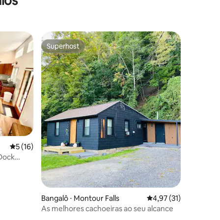
lôs
Superhost
os hóspedes
Superhost
ções
5 de uma avaliação média de 5, 16 avaliações
5 (16)
 Dock
Bangalô ⋅ Montour Falls
4,97 de uma avaliação
4,97 (31)
As melhores cachoeiras ao seu alcance