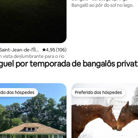
Bangalô ao pôr do sol no lago.
édia de 5, 191 avaliações
Saint-Jean-de-l'Île
4,95 de uma avaliação média de 5, 106 avalia
4,95 (106)
s
 vista deslumbrante para o rio
guel por temporada de bangalôs privat
rido dos hóspedes
Preferido dos hóspedes
 melhores preferidos dos hóspedes
Preferido dos hóspedes