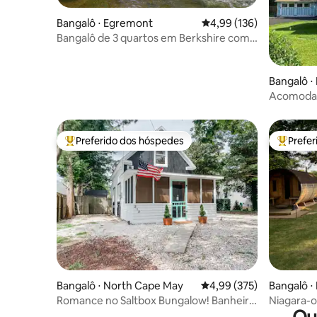
Bangalô ⋅ Egremont
4,99 de uma avaliação m
4,99 (136)
Bangalô de 3 quartos em Berkshire com
2,5 acres de paz
Bangalô ⋅ 
Acomodaç
de hidro
Preferido dos hóspedes
Prefe
Entre os melhores preferidos dos hóspedes
Entre os
Bangalô ⋅ North Cape May
4,99 de uma avaliação m
4,99 (375)
Bangalô ⋅
ke
Romance no Saltbox Bungalow! Banheira
Niagara-
de hidromassagem! Pôr do sol na baía!
Cottage 