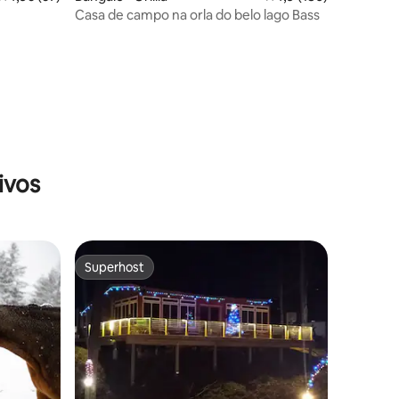
Casa de campo na orla do belo lago Bass
ções
ivos
Superhost
Superhost