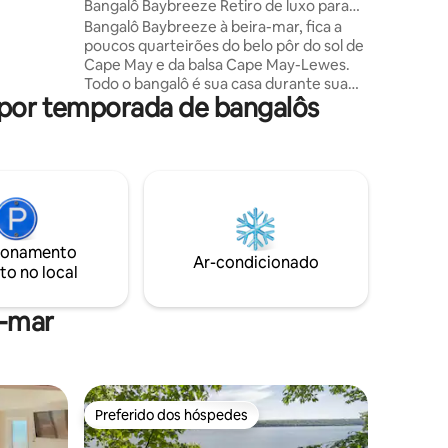
Bangalô Baybreeze Retiro de luxo para
) bem-
casais
Bangalô Baybreeze à beira-mar, fica a
nados e
poucos quarteirões do belo pôr do sol de
estimação
Cape May e da balsa Cape May-Lewes.
 faça a
Todo o bangalô é sua casa durante sua
 em
 por temporada de bangalôs
estadia. Fica a uma curta distância a pé
da praia e a uma curta distância de carro
ou de bicicleta do centro de Cape May.
Este luxuoso bangalô acomoda 2 pessoas
confortavelmente e é ótimo para
viagens de adultos. Todas as
comodidades para uma estadia ótima,
sem preocupações e relaxada são
ionamento
fornecidas para você. Não permitimos
Ar-condicionado
to no local
cães/animais de estimação no bangalô.
Haverá uma penalidade de US $ 100.
a-mar
Preferido dos hóspedes
Preferido dos hóspedes