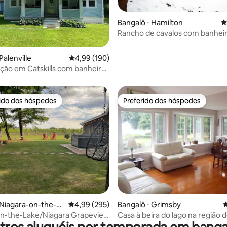
édia de 5, 136 avaliações
Bangalô ⋅ Hamilton
4
Rancho de cavalos com banhei
hidromassagem
Palenville
4,99 de uma avaliação média de 5, 190 avalia
4,99 (190)
ão em Catskills com banheira
massagem
rido dos hóspedes
Preferido dos hóspedes
 melhores preferidos dos hóspedes
Preferido dos hóspedes
édia de 5, 375 avaliações
 Niagara-on-the-La
4,99 de uma avaliação média de 5, 295 avalia
4,99 (295)
Bangalô ⋅ Grimsby
4
on-the-Lake/Niagara Grapeview
Casa à beira do lago na região 
(casa de campo)