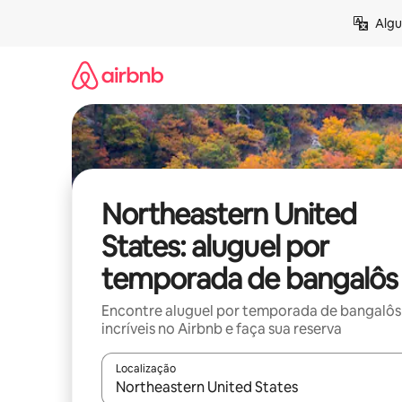
Pular
Algu
para
o
conteúdo
Northeastern United
States: aluguel por
temporada de bangalôs
Encontre aluguel por temporada de bangalôs
incríveis no Airbnb e faça sua reserva
Localização
Quando os resultados estiverem disponíveis, expl