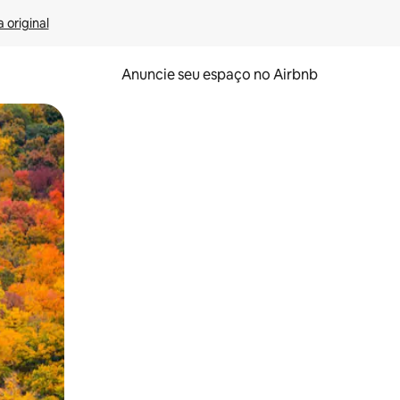
 original
Anuncie seu espaço no Airbnb
 deslizando o dedo na tela.