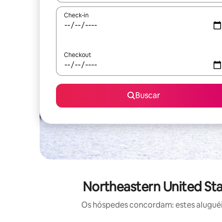
Check-in
Checkout
Buscar
Northeastern United Sta
Os hóspedes concordam: estes aluguéi