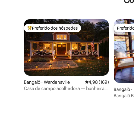
Ou
Preferido dos hóspedes
Preferid
Entre os melhores preferidos dos hóspedes
Preferid
Bangalô ⋅ Wardensville
4,98 de uma avaliação m
4,98 (169)
Casa de campo acolhedora — banheira
Bangalô ⋅
de hidromassagem — ao lado do spa do
Bangalô Bl
resort
sereno de