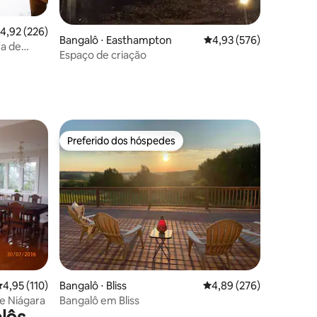
,92 de uma avaliação média de 5, 226 avaliações
4,92 (226)
Bangalô ⋅ Easthampton
4,93 de uma avaliação 
4,93 (576)
ra de
Espaço de criação
ções
Preferido dos hóspedes
Preferido dos hóspedes
ções
,95 de uma avaliação média de 5, 110 avaliações
4,95 (110)
Bangalô ⋅ Bliss
4,89 de uma avaliação m
4,89 (276)
de Niágara
Bangalô em Bliss