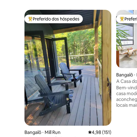
Preferido dos hóspedes
Prefe
Entre os melhores preferidos dos hóspedes
Entre os
Bangalô ⋅ H
A Casa d
Edward M
Bem-vind
casa mode
aconcheg
locais ma
Prince E
experiênc
para rela
verdadeiramente. 
Bangalô ⋅ Mill Run
4,98 de uma avaliação m
4,98 (151)
melhores v