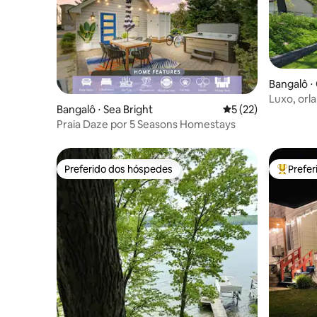
Bangalô ⋅ O
Luxo, orl
Bangalô ⋅ Sea Bright
5 de uma avaliação 
5 (22)
Muskoka
Praia Daze por 5 Seasons Homestays
Preferido dos hóspedes
Prefe
Preferido dos hóspedes
Entre os