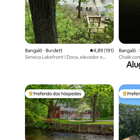
Bangalô ⋅ Burdett
4,89 de uma avaliação m
4,89 (191)
Bangalô ⋅ 
-d'Orléan
Seneca Lakefront | Doca, elevador e
Chalé com
Alu
lareira
Preferido dos hóspedes
Prefe
Entre os melhores preferidos dos hóspedes
Entre os