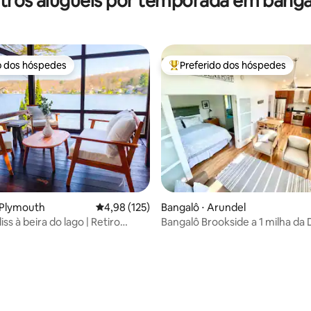
tros aluguéis por temporada em banga
o dos hóspedes
Preferido dos hóspedes
o dos hóspedes
Entre os melhores preferidos d
édia de 5, 169 avaliações
 Plymouth
4,98 de uma avaliação média de 5, 125 avalia
4,98 (125)
Bangalô ⋅ Arundel
iss à beira do lago | Retiro
Bangalô Brookside a 1 milha da
 2 quartos
Square