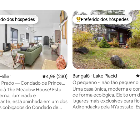
rido dos hóspedes
Preferido dos hóspedes
 melhores preferidos dos hóspedes
Entre os melhores preferidos d
Bangalô ⋅ Lake Placid
4
illier
4,98 de uma avaliação média de 5, 230 avalia
4,98 (230)
O pequeno ~ não tão pequeno
o Prado — Condado de Prince
oderno
Uma casa única, moderna e con
o à The Meadow House! Esta
de forma ecológica. Eleito um dos dez
rna, iluminada e
lugares mais exclusivos para fic
ante, está aninhada em um dos
Adirondacks pela NYupstate. Esta casa
is cobiçados do Condado de
de dois quartos é ótima para u
dward. Oferecemos a
pequena família ou apenas um c
ia de luxo que você merece
Simplesmente perfeito! Localiz
xar e descontrair
poucos minutos do Village LP e 
Centrado entre as
édia de 5, 151 avaliações
*Permitimos 2 cães pequenos o
inícolas, cervejarias,