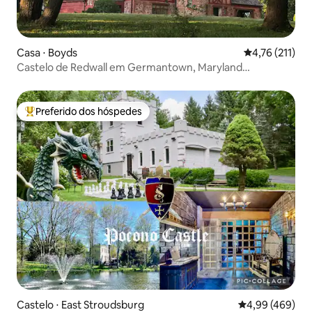
Casa ⋅ Boyds
4,76 de uma av
4,76 (211)
Castelo de Redwall em Germantown, Maryland
(Washington, D.C.)
Preferido dos hóspedes
Entre os melhores preferidos dos hóspedes
Castelo ⋅ East Stroudsburg
4,99 de uma ava
4,99 (469)