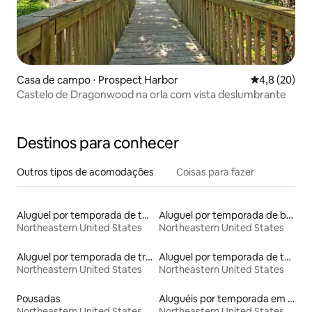
Casa de campo ⋅ Prospect Harbor
4,8 de uma a
4,8 (20)
Castelo de Dragonwood na orla com vista deslumbrante
Destinos para conhecer
Outros tipos de acomodações
Coisas para fazer
Aluguel por temporada de townhouses
Aluguel por temporada de barcos
Northeastern United States
Northeastern United States
Aluguel por temporada de trens
Aluguel por temporada de tendas
Northeastern United States
Northeastern United States
Pousadas
Aluguéis por temporada em resorts
Northeastern United States
Northeastern United States