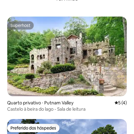
Superhost
Superhost
Quarto privativo ⋅ Putnam Valley
5 de uma 
5 (4)
Castelo à beira do lago - Sala de leitura
Preferido dos hóspedes
Preferido dos hóspedes