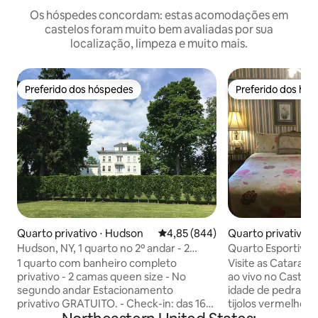
Os hóspedes concordam: estas acomodações em
castelos foram muito bem avaliadas por sua
localização, limpeza e muito mais.
Preferido dos hóspedes
Preferido dos hó
Preferido dos hóspedes
Preferido dos hó
Quarto privativo ⋅ Hudson
4,85 de uma avaliação média de 5
4,85 (844)
Quarto privativo ⋅
do Niágara
Hudson, NY, 1 quarto no 2º andar - 2
Quarto Esportivo -
camas queen size - banheiro completo
1 quarto com banheiro completo
Visite as Catarata
privativo - 2 camas queen size - No
ao vivo no Castelo
segundo andar Estacionamento
idade de pedra hist
privativo GRATUITO. - Check-in: das 16h
tijolos vermelhos 
à 0h / O café da manhã não está incluído
pináculos.O interio