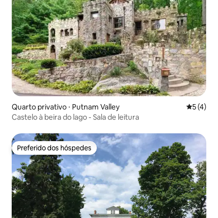
Quarto privativo ⋅ Putnam Valley
5 de uma 
5 (4)
Castelo à beira do lago - Sala de leitura
Preferido dos hóspedes
Preferido dos hóspedes