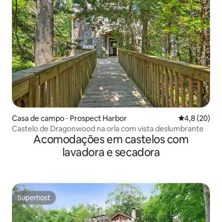
Casa de campo ⋅ Prospect Harbor
4,8 de uma a
4,8 (20)
Castelo de Dragonwood na orla com vista deslumbrante
Acomodações em castelos com
lavadora e secadora
Superhost
Superhost