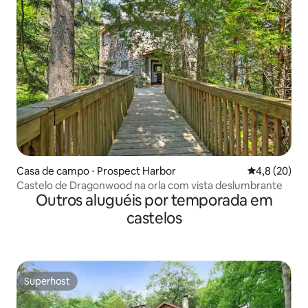
Casa de campo ⋅ Prospect Harbor
4,8 de uma a
4,8 (20)
Castelo de Dragonwood na orla com vista deslumbrante
Outros aluguéis por temporada em
castelos
Superhost
Superhost