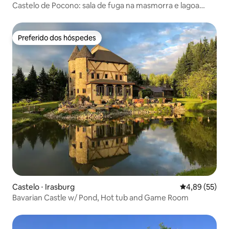
Castelo de Pocono: sala de fuga na masmorra e lagoa
privativa
Preferido dos hóspedes
Preferido dos hóspedes
Castelo ⋅ Irasburg
4,89 de uma a
4,89 (55)
Bavarian Castle w/ Pond, Hot tub and Game Room