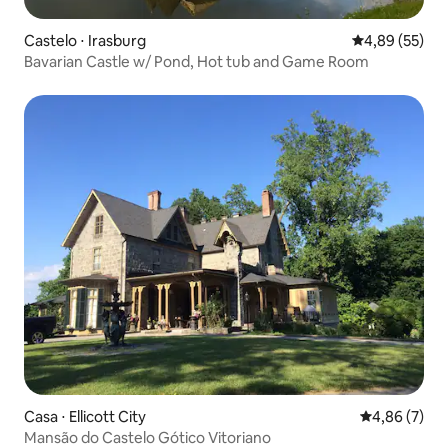
Castelo ⋅ Irasburg
4,89 de uma a
4,89 (55)
Bavarian Castle w/ Pond, Hot tub and Game Room
Casa ⋅ Ellicott City
4,86 de uma 
4,86 (7)
Mansão do Castelo Gótico Vitoriano