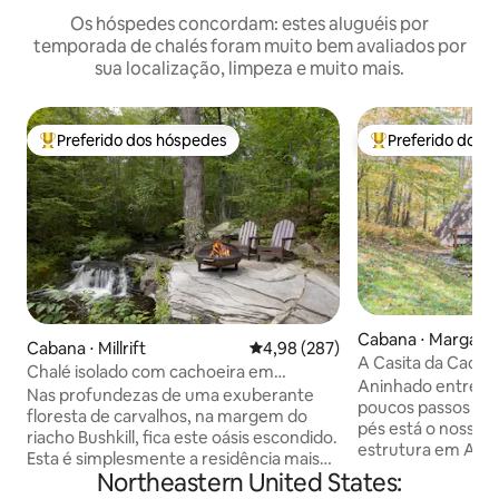
Os hóspedes concordam: estes aluguéis por
temporada de chalés foram muito bem avaliados por
sua localização, limpeza e muito mais.
Preferido dos hóspedes
Preferido dos 
Entre os melhores preferidos dos hóspedes
Entre os melhore
Cabana ⋅ Margaretv
Cabana ⋅ Millrift
4,98 de uma avaliação média de 
4,98 (287)
A Casita da Cacho
Chalé isolado com cachoeira em
formato de A com 
Aninhado entre ár
Swiftwater Acres
Nas profundezas de uma exuberante
metros
poucos passos de 
floresta de carvalhos, na margem do
pés está o nosso 
riacho Bushkill, fica este oásis escondido.
estrutura em A. S
Esta é simplesmente a residência mais
privados conectado
Northeastern United States:
privada de toda a área. Situado a poucos
desfrute de vistas