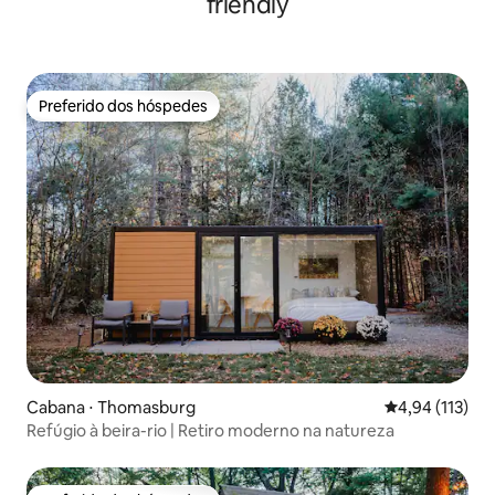
friendly
Preferido dos hóspedes
Preferido dos hóspedes
Cabana ⋅ Thomasburg
4,94 de uma av
4,94 (113)
Refúgio à beira-rio | Retiro moderno na natureza