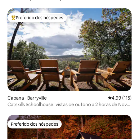
Nova York
Preferido dos hóspedes
Entre os melhores preferidos dos hóspedes
Cabana ⋅ Barryville
4,99 de uma av
4,99 (115)
Catskills Schoolhouse: vistas de outono a 2 horas de Nova
York
Preferido dos hóspedes
Preferido dos hóspedes