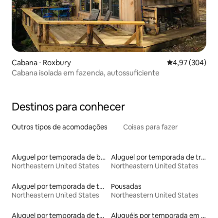
Cabana ⋅ Roxbury
4,97 de uma ava
4,97 (304)
Cabana isolada em fazenda, autossuficiente
Destinos para conhecer
Outros tipos de acomodações
Coisas para fazer
Aluguel por temporada de barcos
Aluguel por temporada de trens
Northeastern United States
Northeastern United States
Aluguel por temporada de townhouses
Pousadas
Northeastern United States
Northeastern United States
Aluguel por temporada de tendas
Aluguéis por temporada em resorts