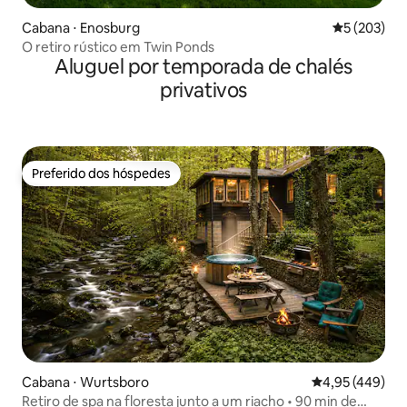
Cabana ⋅ Enosburg
5 de uma av
5 (203)
O retiro rústico em Twin Ponds
Aluguel por temporada de chalés
privativos
Preferido dos hóspedes
Preferido dos hóspedes
Cabana ⋅ Wurtsboro
4,95 de uma av
4,95 (449)
Retiro de spa na floresta junto a um riacho • 90 min de