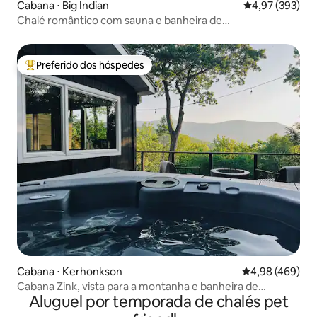
Cabana ⋅ Big Indian
4,97 de uma av
4,97 (393)
Chalé romântico com sauna e banheira de
hidromassagem a lenha
Preferido dos hóspedes
Entre os melhores preferidos dos hóspedes
Cabana ⋅ Kerhonkson
4,98 de uma ava
4,98 (469)
Cabana Zink, vista para a montanha e banheira de
Aluguel por temporada de chalés pet
hidromassagem