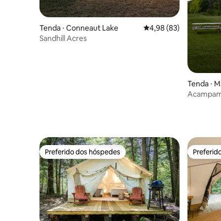
Tenda ⋅ Conneaut Lake
4,98 de uma avaliação 
4,98 (83)
Sandhill Acres
Tenda ⋅ M
Acampame
estrelas
Preferido dos hóspedes
Preferid
Preferido dos hóspedes
Preferid