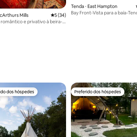
Tenda ⋅ East Hampton
Bay Front-Vista para a baía-Te
cArthurs Mills
5 de uma avaliação média de 5, 34 avalia
5 (34)
de banho pa
romântico e privativo à beira-
média de 5, 25 avaliações
ea de 80 hectares
rido dos hóspedes
Preferido dos hóspedes
 melhores preferidos dos hóspedes
Preferido dos hóspedes