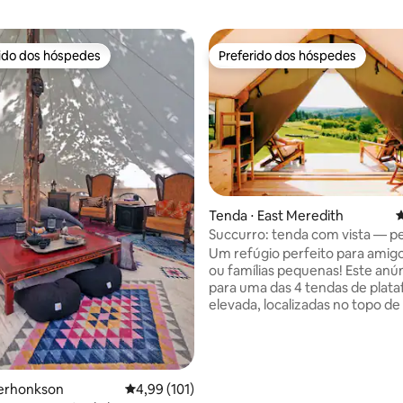
rido dos hóspedes
Preferido dos hóspedes
 melhores preferidos dos hóspedes
Preferido dos hóspedes
édia de 5, 190 avaliações
Tenda ⋅ East Meredith
4
Succurro: tenda com vista — p
Um refúgio perfeito para amigo
ou famílias pequenas! Este anú
para uma das 4 tendas de plat
elevada, localizadas no topo d
colina, com uma bela vista. A t
cama completa e 1 cama de sol
conjunto de prateleiras e gavet
armazenamento e varanda da 
Kerhonkson
4,99 de uma avaliação média de 5, 101 avalia
4,99 (101)
para relaxar. Há uma lareira, ca