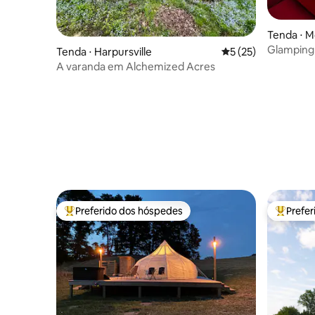
Tenda ⋅ M
Glamping 
Tenda ⋅ Harpursville
5 de uma avaliação 
5 (25)
mar em ár
A varanda em Alchemized Acres
Preferido dos hóspedes
Prefe
Entre os melhores preferidos dos hóspedes
Entre os