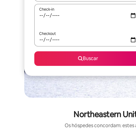
Check-in
Checkout
Buscar
Northeastern Uni
Os hóspedes concordam: estes a