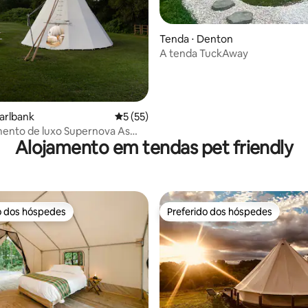
média de 5, 83 avaliações
Tenda ⋅ Denton
A tenda TuckAway
arlbank
5 de uma avaliação média de 5, 55 avalia
5 (55)
nto de luxo Supernova As
Alojamento em tendas pet friendly
o dos hóspedes
Preferido dos hóspedes
o dos hóspedes
Preferido dos hóspedes