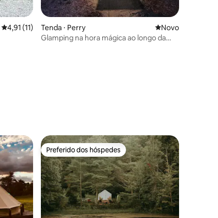
4,91 de uma avaliação média de 5, 11 avaliações
4,91 (11)
Tenda ⋅ Perry
Novo lugar para fi
Novo
Glamping na hora mágica ao longo da
20A perto de Letchworth
ções
Preferido dos hóspedes
Preferido dos hóspedes