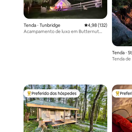
Tenda ⋅ Tunbridge
4,98 de uma avaliação m
4,98 (132)
Acampamento de luxo em Butternut
Hollow
Tenda ⋅ S
Tenda de
prado co
Preferido dos hóspedes
Prefe
Entre os melhores preferidos dos hóspedes
Entre os