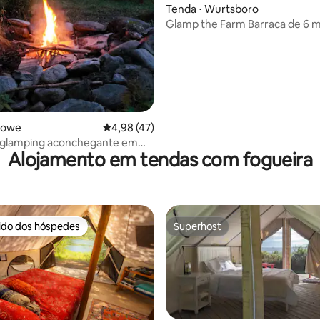
Tenda ⋅ Wurtsboro
Glamp the Farm Barraca d
édia de 5, 132 avaliações
towe
4,98 de uma avaliação média de 5, 47 avalia
4,98 (47)
 glamping aconchegante em
Alojamento em tendas com fogueira
m sauna
rido dos hóspedes
Superhost
 melhores preferidos dos hóspedes
Superhost