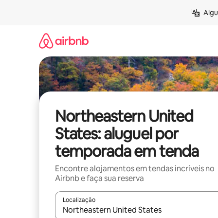
Pular
Algu
para
o
conteúdo
Northeastern United
States: aluguel por
temporada em tenda
Encontre alojamentos em tendas incríveis no
Airbnb e faça sua reserva
Localização
Quando os resultados estiverem disponíveis, expl