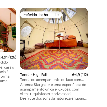
Tenda ⋅ 
Preferido dos hóspedes
Prefe
Preferido dos hóspedes
Entre o
Streamsi
luxo à be
Um local
pequenos 
procuram
acampame
de 10'x1
espaço ex
lado do r
Trilha do
,91 de uma avaliação média de 5, 126 avaliações
4,91 (126)
Creek, do
edido
Esqui e 
s, casais
Thorpe e
ncio é
esportes
Tenda ⋅ High Falls
4,9 de uma avaliação 
4,9 (112)
aforma
mountain
Tenda de acampamento de luxo com
e uma
desfrutar
vista para as estrelas na fazenda Clove
A tenda Stargazer é uma experiência de
enda tem 1
está con
Valley
acampamento única e luxuosa, com
teiro, um
se refres
vistas requintadas e privacidade.
as para
Desfrute dos sons da natureza enquanto
frente
contempla as estrelas. O acampamento
ções
sas de