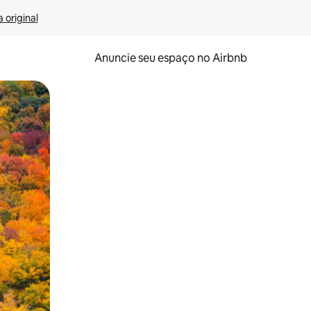
 original
Anuncie seu espaço no Airbnb
 deslizando o dedo na tela.