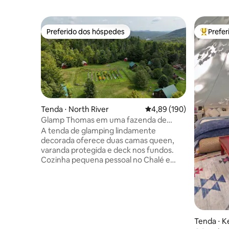
Preferido dos hóspedes
Prefe
Preferido dos hóspedes
Entre os
Tenda ⋅ North River
4,89 de uma avaliação m
4,89 (190)
Glamp Thomas em uma fazenda de
flores
A tenda de glamping lindamente
decorada oferece duas camas queen,
varanda protegida e deck nos fundos.
Cozinha pequena pessoal no Chalé e
encantadora Casa de Banho nas
proximidades. Junte-se a nós para uma
pizza assada em forno a lenha, caminhe
por um belo prado de flores silvestres
até a banheira de hidromassagem de
cedro, contemple as estrelas ao lado das
Tenda ⋅ 
fogueiras noturnas. Lago imaculado nas