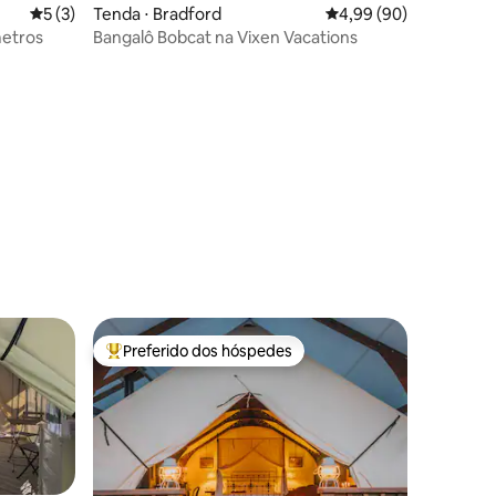
5 de uma avaliação média de 5, 3 avaliações
5 (3)
Tenda ⋅ Bradford
4,99 de uma avaliação 
4,99 (90)
e 6 metros
Bangalô Bobcat na Vixen Vacations
ções
Preferido dos hóspedes
Entre os melhores preferidos dos hóspedes