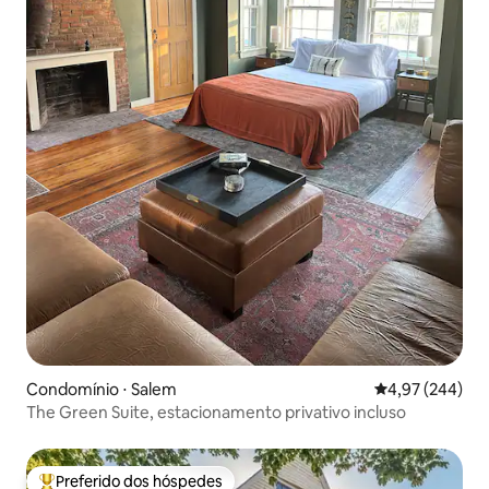
Condomínio ⋅ Salem
4,97 de uma ava
4,97 (244)
The Green Suite, estacionamento privativo incluso
Preferido dos hóspedes