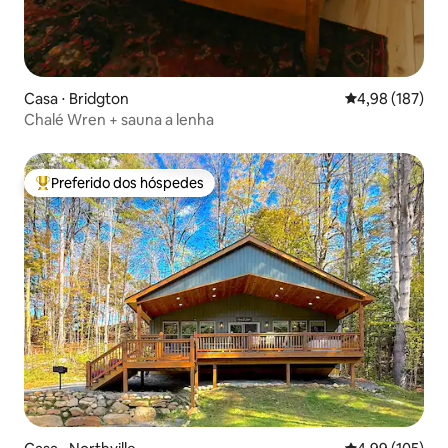
Casa ⋅ Bridgton
4,98 de uma av
4,98 (187)
Chalé Wren + sauna a lenha
Preferido dos hóspedes
Entre os melhores preferidos dos hóspedes