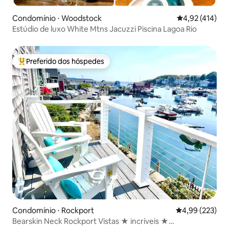
Condomínio ⋅ Woodstock
4,92 de uma av
4,92 (414)
Estúdio de luxo White Mtns Jacuzzi Piscina Lagoa Rio
Preferido dos hóspedes
Entre os melhores preferidos dos hóspedes
Condomínio ⋅ Rockport
4,99 de uma av
4,99 (223)
Bearskin Neck Rockport Vistas ★ incríveis ★