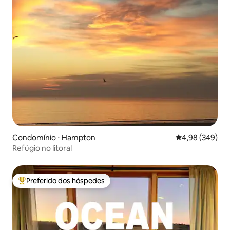
Condomínio ⋅ Hampton
4,98 de uma ava
4,98 (349)
Refúgio no litoral
Preferido dos hóspedes
Entre os melhores preferidos dos hóspedes