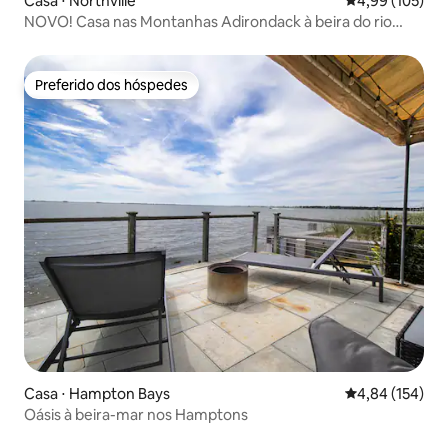
Casa ⋅ Northville
4,99 de uma av
4,99 (105)
NOVO! Casa nas Montanhas Adirondack à beira do rio
com banheira de hidromassagem!
Preferido dos hóspedes
Preferido dos hóspedes
Casa ⋅ Hampton Bays
4,84 de uma av
4,84 (154)
Oásis à beira-mar nos Hamptons