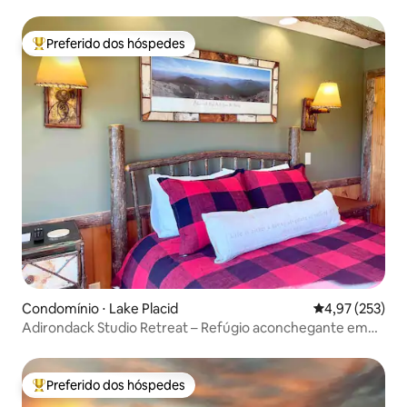
Estacionamento
Preferido dos hóspedes
Entre os melhores preferidos dos hóspedes
Condomínio ⋅ Lake Placid
4,97 de uma av
4,97 (253)
Adirondack Studio Retreat – Refúgio aconchegante em
Lake Placid!
Preferido dos hóspedes
Entre os melhores preferidos dos hóspedes