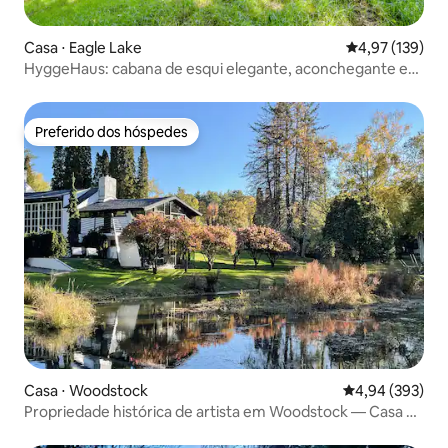
Casa ⋅ Eagle Lake
4,97 de uma av
4,97 (139)
HyggeHaus: cabana de esqui elegante, aconchegante e
isolada
Preferido dos hóspedes
Preferido dos hóspedes
Casa ⋅ Woodstock
4,94 de uma ava
4,94 (393)
Propriedade histórica de artista em Woodstock — Casa do
Lago