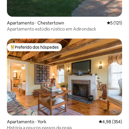
Apartamento ⋅ Chestertown
5 de uma av
5 (121)
Apartamento estúdio rústico em Adirondack
Preferido dos hóspedes
Entre os melhores preferidos dos hóspedes
Apartamento ⋅ York
4,98 de uma ava
4,98 (354)
História a poucos passos da praia