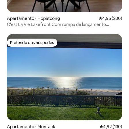
Apartamento ⋅ Hopatcong
4,95 de uma ava
4,95 (200)
C'est La Vie Lakefront Com rampa de lançamento
opcional
Preferido dos hóspedes
Preferido dos hóspedes
Apartamento ⋅ Montauk
4,92 de uma av
4,92 (130)