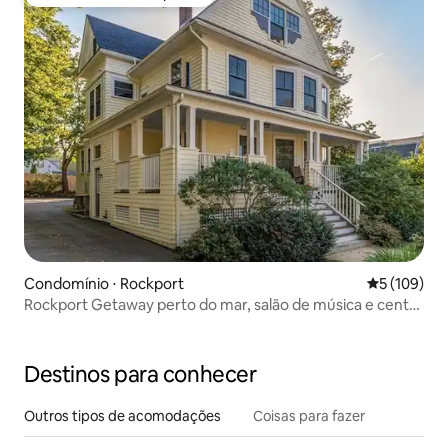
Entre os melhores preferidos dos hóspedes
Condomínio ⋅ Rockport
5 de uma av
5 (109)
Rockport Getaway perto do mar, salão de música e centro
da cidade
Destinos para conhecer
Outros tipos de acomodações
Coisas para fazer