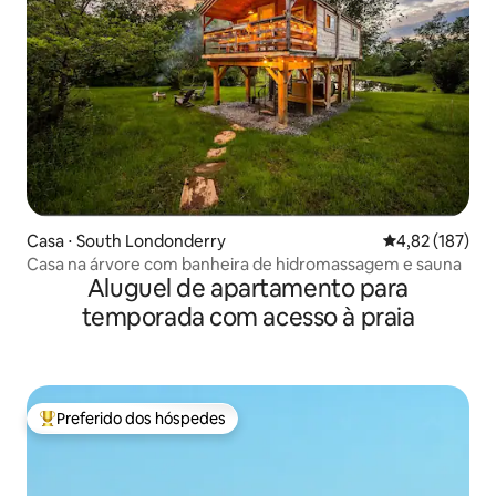
Casa ⋅ South Londonderry
4,82 de uma av
4,82 (187)
Casa na árvore com banheira de hidromassagem e sauna
Aluguel de apartamento para
temporada com acesso à praia
Preferido dos hóspedes
Entre os melhores preferidos dos hóspedes