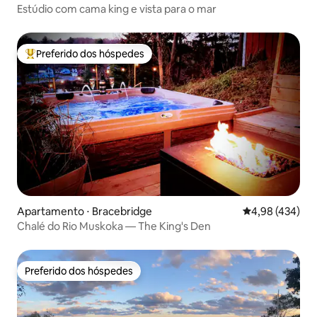
Estúdio com cama king e vista para o mar
Preferido dos hóspedes
Entre os melhores preferidos dos hóspedes
Apartamento ⋅ Bracebridge
4,98 de uma av
4,98 (434)
Chalé do Rio Muskoka — The King's Den
Preferido dos hóspedes
Preferido dos hóspedes