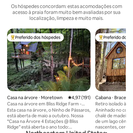
Os hóspedes concordam: estas acomodações com
acesso à praia foram muito bem avaliadas por sua
localização, limpeza e muito mais.
Preferido dos hóspedes
Preferido dos 
Entre os melhores preferidos dos hóspedes
Entre os melhore
Casa na árvore ⋅ Moretown
4,97 de uma avaliação média de 
4,97 (191)
Cabana ⋅ Bracebri
Casa na árvore em Bliss Ridge Farm -
Retiro isolado à be
Melhores vistas em VT!
Hideaway
Esta casa na árvore, o Ninho de Pássaros,
Aninhado no cora
está aberta de maio a outubro. Nossa
chalé de madeira a
“Casa na Árvore 4 Estações @ Bliss
de um lago cênico
Ridge” está aberta o ano todo:
nascentes, cercad
https://www.airbnb.com/h/bigtreehouseatblissridgefarm
floresta privada. 