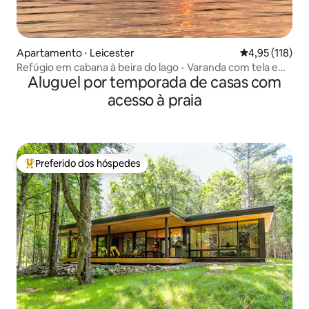
Apartamento ⋅ Leicester
4,95 de uma av
4,95 (118)
Refúgio em cabana à beira do lago - Varanda com tela e
Aluguel por temporada de casas com
vistas para as montanhas
acesso à praia
Preferido dos hóspedes
Entre os melhores preferidos dos hóspedes