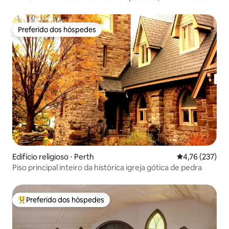
Penn State
Preferido dos hóspedes
Preferido dos hóspedes
Edifício religioso ⋅ Perth
4,76 de uma av
4,76 (237)
Piso principal inteiro da histórica igreja gótica de pedra
Preferido dos hóspedes
Entre os melhores preferidos dos hóspedes