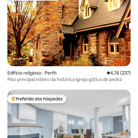
Edifício religioso ⋅ Perth
4,76 de uma av
4,76 (237)
Piso principal inteiro da histórica igreja gótica de pedra
Preferido dos hóspedes
Entre os melhores preferidos dos hóspedes