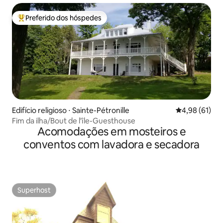
Preferido dos hóspedes
Entre os melhores preferidos dos hóspedes
Edifício religioso ⋅ Sainte-Pétronille
4,98 de uma a
4,98 (61)
Fim da ilha/Bout de l'île-Guesthouse
Acomodações em mosteiros e
conventos com lavadora e secadora
Superhost
Superhost