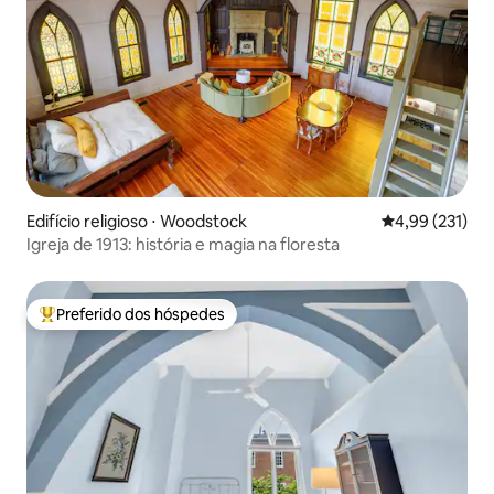
Edifício religioso ⋅ Woodstock
4,99 de uma av
4,99 (231)
Igreja de 1913: história e magia na floresta
Preferido dos hóspedes
Entre os melhores preferidos dos hóspedes