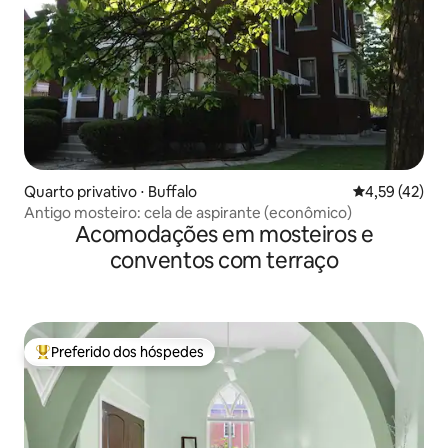
Quarto privativo ⋅ Buffalo
4,59 de uma a
4,59 (42)
Antigo mosteiro: cela de aspirante (econômico)
Acomodações em mosteiros e
conventos com terraço
Preferido dos hóspedes
Entre os melhores preferidos dos hóspedes