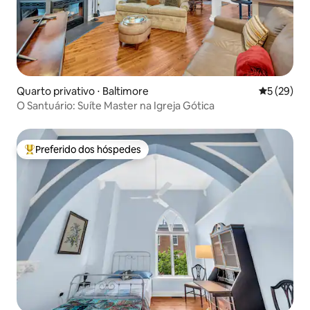
Quarto privativo ⋅ Baltimore
5 de uma a
5 (29)
O Santuário: Suíte Master na Igreja Gótica
Preferido dos hóspedes
Entre os melhores preferidos dos hóspedes