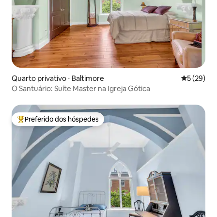
Quarto privativo ⋅ Baltimore
5 de uma a
5 (29)
O Santuário: Suíte Master na Igreja Gótica
Preferido dos hóspedes
Entre os melhores preferidos dos hóspedes