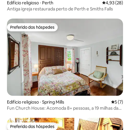
Edifício religioso ⋅ Perth
4,93 de uma a
4,93 (28)
Antiga igreja restaurada perto de Perth e Smiths Falls
Preferido dos hóspedes
Preferido dos hóspedes
Edifício religioso ⋅ Spring Mills
5 de uma 
5 (7)
Fun Church House: Acomoda 8+ pessoas, a 19 milhas da
Penn State
Preferido dos hóspedes
Preferido dos hóspedes