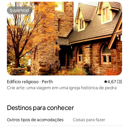
Superhost
Superhost
Edifício religioso ⋅ Perth
4,67 de uma 
4,67 (3)
Crie arte: uma viagem em uma igreja histórica de pedra
Destinos para conhecer
Outros tipos de acomodações
Coisas para fazer