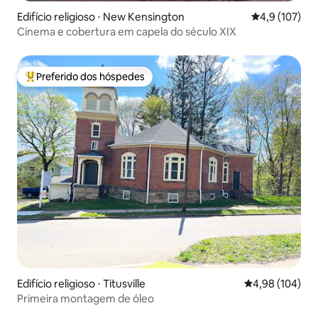
Edifício religioso ⋅ New Kensington
4,9 de uma av
4,9 (107)
Cinema e cobertura em capela do século XIX
Preferido dos hóspedes
Entre os melhores preferidos dos hóspedes
Edifício religioso ⋅ Titusville
4,98 de uma av
4,98 (104)
Primeira montagem de óleo