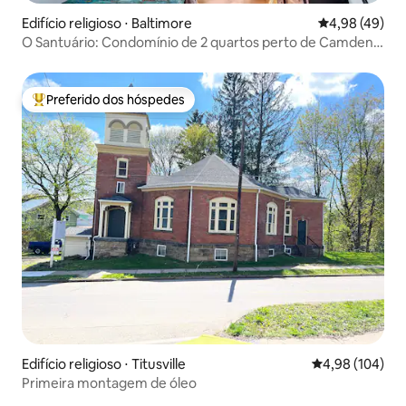
Edifício religioso ⋅ Baltimore
4,98 de uma a
4,98 (49)
O Santuário: Condomínio de 2 quartos perto de Camden
Yards
Preferido dos hóspedes
Entre os melhores preferidos dos hóspedes
Edifício religioso ⋅ Titusville
4,98 de uma av
4,98 (104)
Primeira montagem de óleo