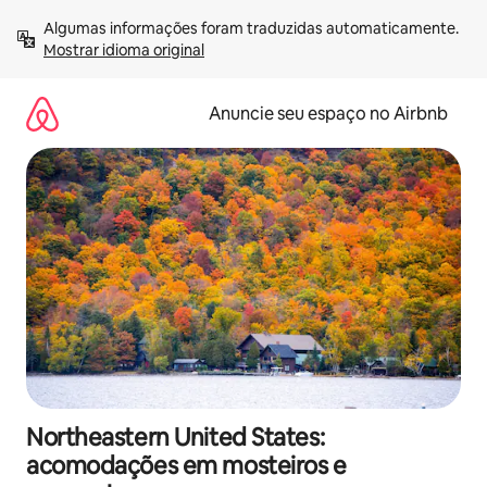
Pular
Algumas informações foram traduzidas automaticamente. 
para
Mostrar idioma original
o
conteúdo
Anuncie seu espaço no Airbnb
Northeastern United States:
acomodações em mosteiros e