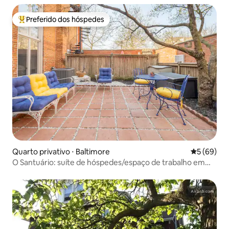
Preferido dos hóspedes
Entre os melhores preferidos dos hóspedes
Quarto privativo ⋅ Baltimore
5 de uma a
5 (69)
O Santuário: suíte de hóspedes/espaço de trabalho em
uma igreja