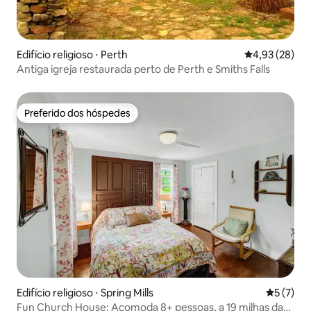
Edifício religioso ⋅ Perth
4,93 de uma a
4,93 (28)
Antiga igreja restaurada perto de Perth e Smiths Falls
Preferido dos hóspedes
Preferido dos hóspedes
Edifício religioso ⋅ Spring Mills
5 de uma 
5 (7)
Fun Church House: Acomoda 8+ pessoas, a 19 milhas da