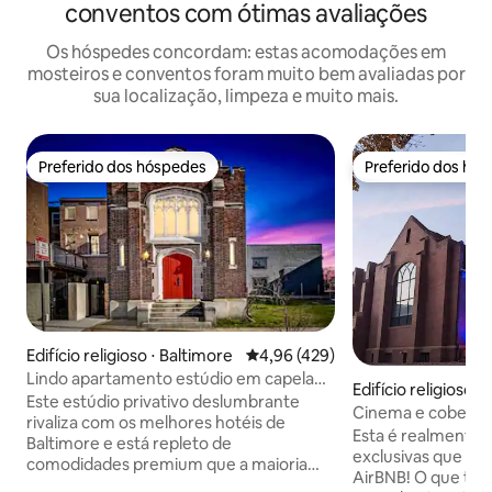
conventos com ótimas avaliações
Os hóspedes concordam: estas acomodações em
mosteiros e conventos foram muito bem avaliadas por
sua localização, limpeza e muito mais.
Preferido dos hóspedes
Preferido dos hó
Preferido dos hóspedes
Preferido dos hó
Edifício religioso ⋅ Baltimore
4,96 de uma avaliação média de 
4,96 (429)
Lindo apartamento estúdio em capela
Edifício religioso 
histórica c/ estacionamento
Este estúdio privativo deslumbrante
gton
Cinema e cobertu
rivaliza com os melhores hotéis de
século XIX
Esta é realmente 
Baltimore e está repleto de
exclusivas que vo
comodidades premium que a maioria
AirBNB! O que te
dos Airbnbs não oferece. Uma igreja