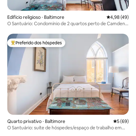
Edifício religioso ⋅ Baltimore
4,98 de uma a
4,98 (49)
O Santuário: Condomínio de 2 quartos perto de Camden
Yards
Preferido dos hóspedes
Entre os melhores preferidos dos hóspedes
Quarto privativo ⋅ Baltimore
5 de uma a
5 (69)
O Santuário: suíte de hóspedes/espaço de trabalho em
uma igreja