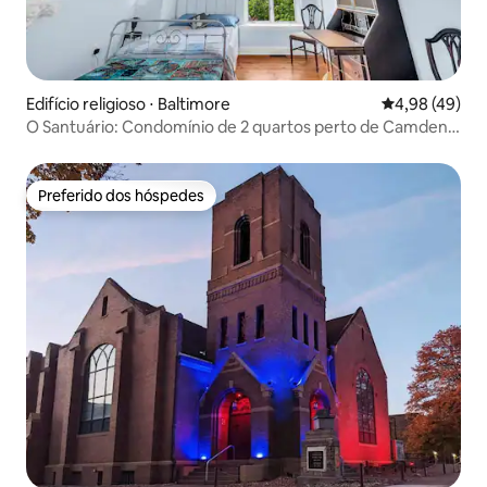
Edifício religioso ⋅ Baltimore
4,98 de uma a
4,98 (49)
O Santuário: Condomínio de 2 quartos perto de Camden
Yards
Preferido dos hóspedes
Preferido dos hóspedes