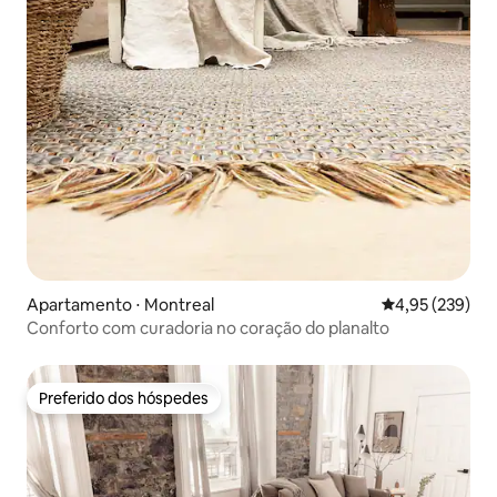
Apartamento ⋅ Montreal
4,95 de uma av
4,95 (239)
Conforto com curadoria no coração do planalto
Preferido dos hóspedes
Preferido dos hóspedes