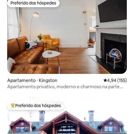
Preferido dos hóspedes
Preferido dos hóspedes
Apartamento ⋅ Kingston
4,94 de uma av
4,94 (155)
Apartamento privativo, moderno e charmoso na parte
alta da cidade
Preferido dos hóspedes
Entre os melhores preferidos dos hóspedes