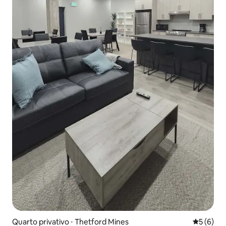
Quarto privativo ⋅ Thetford Mines
5 de uma 
5 (6)