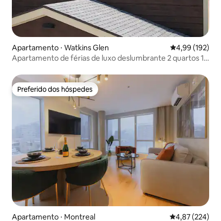
Apartamento ⋅ Watkins Glen
4,99 de uma av
4,99 (192)
Apartamento de férias de luxo deslumbrante 2 quartos 1
1/2 banheiros
Preferido dos hóspedes
Preferido dos hóspedes
Apartamento ⋅ Montreal
4,87 de uma av
4,87 (224)