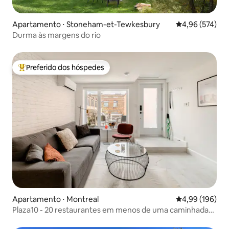
Apartamento ⋅ Stoneham-et-Tewkesbury
4,96 de uma av
4,96 (574)
Durma às margens do rio
Preferido dos hóspedes
Entre os melhores preferidos dos hóspedes
Apartamento ⋅ Montreal
4,99 de uma av
4,99 (196)
Plaza10 - 20 restaurantes em menos de uma caminhada
de 10 minutos