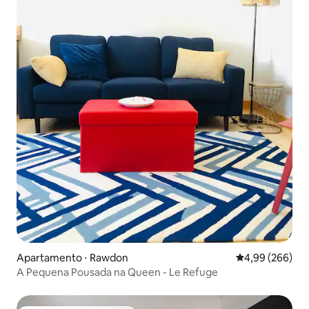
Apartamento ⋅ Rawdon
4,99 de uma ava
4,99 (266)
A Pequena Pousada na Queen - Le Refuge