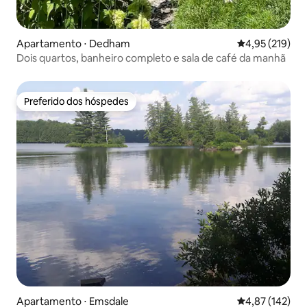
Apartamento ⋅ Dedham
4,95 de uma av
4,95 (219)
Dois quartos, banheiro completo e sala de café da manhã
Preferido dos hóspedes
Preferido dos hóspedes
Apartamento ⋅ Emsdale
4,87 de uma av
4,87 (142)