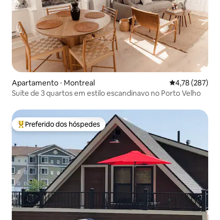
Apartamento ⋅ Montreal
4,78 de uma av
4,78 (287)
Suíte de 3 quartos em estilo escandinavo no Porto Velho
Preferido dos hóspedes
Entre os melhores preferidos dos hóspedes