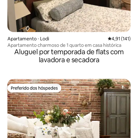
Apartamento ⋅ Lodi
4,91 de uma av
4,91 (141)
Apartamento charmoso de 1 quarto em casa histórica
Aluguel por temporada de flats com
lavadora e secadora
Preferido dos hóspedes
Preferido dos hóspedes