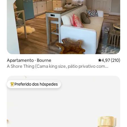
Apartamento ⋅ Bourne
4,97 de uma av
4,97 (210)
A Shore Thing (Cama king size, pátio privativo com
churrasqueira)
Preferido dos hóspedes
Entre os melhores preferidos dos hóspedes