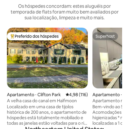
Os hóspedes concordam: estes aluguéis por
temporada de flats foram muito bem avaliados por
sua localização, limpeza e muito mais.
Preferido dos hóspedes
Superhost
Entre os melhores preferidos dos hóspedes
Superhost
Apartamento ⋅ Clifton Park
4,98 de uma avaliação média de 
4,98 (116)
Apartamento ⋅ H
A velha casa do canal em Halfmoon
Apartamento mod
completo. Acomod
Localizado em uma casa de tijolos
Bem-vindo ao Seco
privilegiada
histórica de 200 anos, o apartamento de
Acomodações mod
hóspedes está totalmente mobiliado e
higienizadas * min
todas as janelas estão voltadas para o rio
localizadas a 1 qu
Mohawk e um caminho panorâmico.
St - o coração de