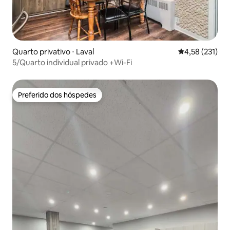
Quarto privativo ⋅ Laval
4,58 de uma av
4,58 (231)
5/Quarto individual privado +Wi-Fi
Preferido dos hóspedes
Preferido dos hóspedes