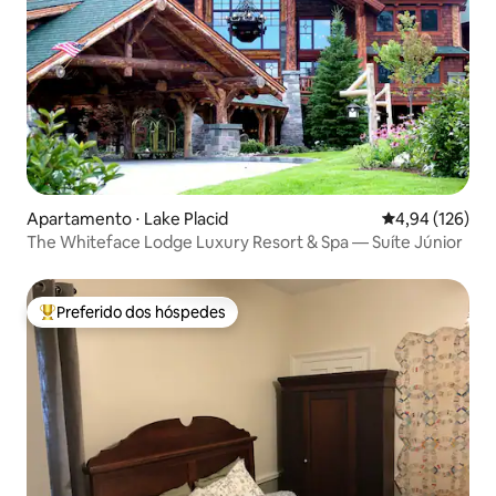
Apartamento ⋅ Lake Placid
4,94 de uma av
4,94 (126)
The Whiteface Lodge Luxury Resort & Spa — Suíte Júnior
Preferido dos hóspedes
Entre os melhores preferidos dos hóspedes