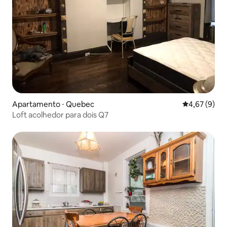
Apartamento ⋅ Quebec
4,67 de uma 
4,67 (9)
Loft acolhedor para dois Q7