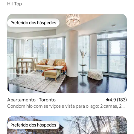
Hill Top
Preferido dos hóspedes
Preferido dos hóspedes
Apartamento ⋅ Toronto
4,9 de uma av
4,9 (183)
Condomínio com serviços e vista para o lago: 2 camas, 2
banheiros e 1 estacionamento gratuito
Preferido dos hóspedes
Preferido dos hóspedes