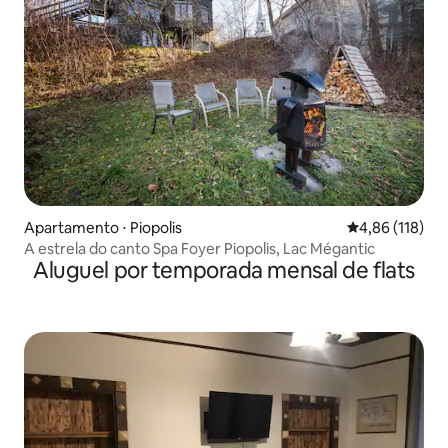
Apartamento ⋅ Piopolis
4,86 de uma av
4,86 (118)
A estrela do canto Spa Foyer Piopolis, Lac Mégantic
Aluguel por temporada mensal de flats