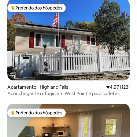
Preferido dos hóspedes
Entre os melhores preferidos dos hóspedes
Apartamento ⋅ Highland Falls
4,97 de uma av
4,97 (123)
Aconchegante refúgio em West Point e para cadetes
Preferido dos hóspedes
Entre os melhores preferidos dos hóspedes