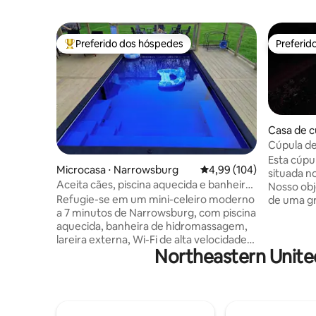
Preferido dos hóspedes
Preferid
Entre os melhores preferidos dos hóspedes
Preferid
Casa de c
Cúpula de
montanha 
Esta cúpu
Microcasa ⋅ Narrowsburg
4,99 de uma avaliação m
4,99 (104)
situada n
Aceita cães, piscina aquecida e banheira
Nosso obj
de hidromassagem, com quintal cercado
Refugie-se em um mini-celeiro moderno
de uma gr
a 7 minutos de Narrowsburg, com piscina
as qualid
aquecida, banheira de hidromassagem,
Aventure-
lareira externa, Wi-Fi de alta velocidade,
próprias 
Northeastern Unite
carregador para veículos elétricos,
riacho na florest
gerador de reserva e um quintal
estadias 
totalmente cercado para seus
Internet d
cachorros! Localizada na bela cidade de
de Ethern
Narrowsburg, minha casa fica a 5
configura