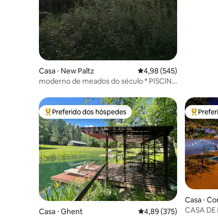
Casa ⋅ New Paltz
4,98 de uma avaliação m
4,98 (545)
moderno de meados do século * PISCINA
* trilha R2R/Mohonk
Preferido dos hóspedes
Prefe
Entre os melhores preferidos dos hóspedes
Entre os
Casa ⋅ C
CASA DE B
Casa ⋅ Ghent
4,89 de uma avaliação m
4,89 (375)