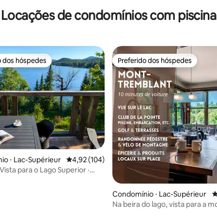
 Banheira de Hidromassagem +
Hidromassagem com Vistas ÉP
ogos
Locações de condomínios com piscina
o dos hóspedes
Preferido dos hóspedes
o dos hóspedes
Preferido dos hóspedes
o ⋅ Lac-Supérieur
4,92 de uma avaliação média de 5, 104 avalia
4,92 (104)
Vista para o Lago Superior ·
eira
édia de 5, 415 avaliações
Condomínio ⋅ Lac-Supérieur
4
Na beira do lago, vista para a 
— suíte resort de 2 quartos