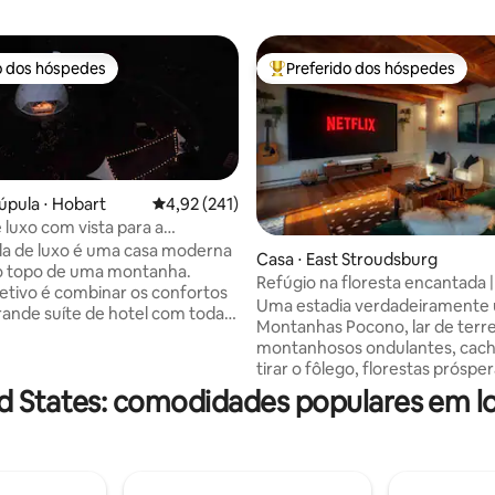
o dos hóspedes
Preferido dos hóspedes
o dos hóspedes
Entre os melhores preferidos d
úpula ⋅ Hobart
4,92 de uma avaliação média de 5, 241 avalia
4,92 (241)
 luxo com vista para a
e piscina de imersão aquecida
la de luxo é uma casa moderna
Casa ⋅ East Stroudsburg
édia de 5, 104 avaliações
o topo de uma montanha.
Refúgio na floresta encantada 
etivo é combinar os confortos
de hidromassagem | Tela de c
Uma estadia verdadeiramente 
ande suíte de hotel com todas
Montanhas Pocono, lar de terr
ades curativas da natureza.
montanhosos ondulantes, cach
se ou caminhe por nossas
tirar o fôlego, florestas prósper
trilhas que levam a um lago e um
milhas de rio sinuoso. Criado c
d States: comodidades populares em l
a. Adequado para
experiência temática "noite defi
de longa duração WFH! Temos
os hóspedes podem saborear v
e fibra óptica (disponibilidade
as estrelas em uma banheira d
et) e muito espaço para sua
hidromassagem privativa, + des
ção. Passeie pela propriedade
filmes em sua própria tela de 