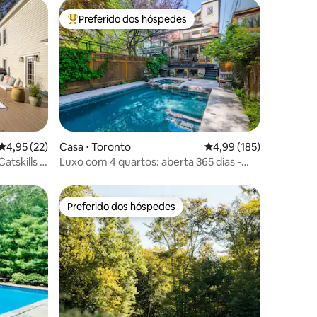
Preferido dos hóspedes
Entre os melhores preferidos dos hóspedes
ções
4,95 de uma avaliação média de 5, 22 avaliações
4,95 (22)
Casa ⋅ Toronto
4,99 de uma avaliação 
4,99 (185)
atskills -
Luxo com 4 quartos: aberta 365 dias -
piscina aquecida e banheira de
hidromassagem
Preferido dos hóspedes
os hóspedes
Preferido dos hóspedes