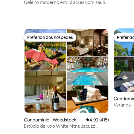
Piscina +
Celeiro moderno em 12 acres com sauna,
Sala de J
lareira e piscina
Preferido dos hóspedes
Preferid
Preferido dos hóspedes
Preferid
Condomíni
Varanda · 
Café · Lar
Condomínio ⋅ Woodstock
4,92 de uma avaliação m
4,92 (415)
Estúdio de luxo White Mtns Jacuzzi
Piscina Lagoa Rio