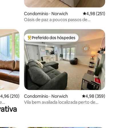
Condomínio ⋅ Norwich
4,98 de uma avaliação 
4,98 (251)
Oásis de paz a poucos passos de
Mohegan Sun
Preferido dos hóspedes
os hóspedes
Entre os melhores preferidos dos hóspedes
ções
,96 de uma avaliação média de 5, 210 avaliações
4,96 (210)
Condomínio ⋅ Norwich
4,98 de uma avaliação m
4,98 (359)
de
Vila bem avaliada localizada perto de
ativa
academia
Mohegan Sun e Mystic