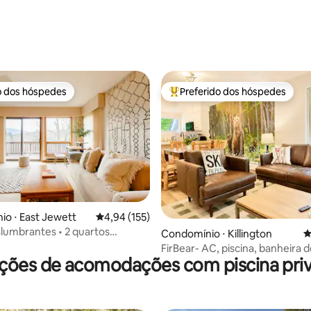
o dos hóspedes
Preferido dos hóspedes
o dos hóspedes
Entre os melhores preferidos d
édia de 5, 499 avaliações
o ⋅ East Jewett
4,94 de uma avaliação média de 5, 155 avalia
4,94 (155)
slumbrantes • 2 quartos
Condomínio ⋅ Killington
4
 • Piscina • Perto da fazenda •
FirBear- AC, piscina, banheira 
azenda
ções de acomodações com piscina priv
hidromassagem, sauna, tênis, 