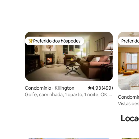
Preferido dos hóspedes
Preferid
Entre os melhores preferidos dos hóspedes
Preferid
Condomínio ⋅ Killington
4,93 de uma avaliação m
4,93 (499)
Golfe, caminhada, 1 quarto, 1 noite, OK,
Condomíni
Pico, traslados grátis
Vistas de
iluminados
Lagos • F
Loca