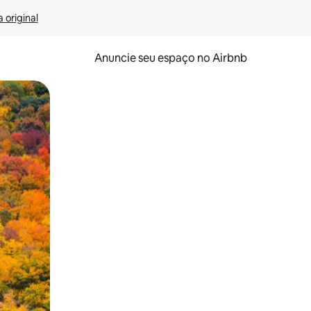
 original
Anuncie seu espaço no Airbnb
 deslizando o dedo na tela.