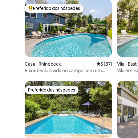
Preferido dos hóspedes
Entre os melhores preferidos dos hóspedes
Casa ⋅ Rhinebeck
5 de uma avaliação 
5 (87)
Vila ⋅ Ea
Rhinebeck: a vida no campo com um
Vila em E
toque moderno
de água s
Preferido dos hóspedes
Preferido dos hóspedes