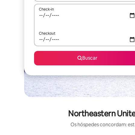
Check-in
Checkout
Buscar
Northeastern Unite
Os hóspedes concordam: estas