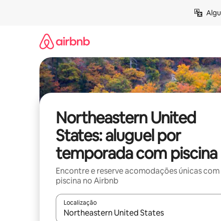
Pular
Algu
para
o
conteúdo
Northeastern United
States: aluguel por
temporada com piscina
Encontre e reserve acomodações únicas com
piscina no Airbnb
Localização
Quando os resultados estiverem disponíveis, expl