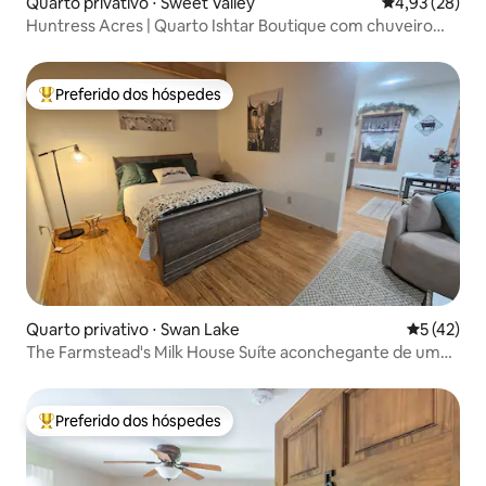
Quarto privativo ⋅ Sweet Valley
4,93 de uma a
4,93 (28)
Huntress Acres | Quarto Ishtar Boutique com chuveiro
com efeito de chuva
Preferido dos hóspedes
Entre os melhores preferidos dos hóspedes
Quarto privativo ⋅ Swan Lake
5 de uma a
5 (42)
The Farmstead's Milk House Suíte aconchegante de um
quarto
Preferido dos hóspedes
Entre os melhores preferidos dos hóspedes