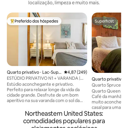
localização, limpeza e muito mais.
Preferido dos hóspedes
Superhost
Entre os melhores preferidos dos hóspedes
Superhost
Quarto privativo ⋅ Lac-Supé
4,87 de uma avaliação média de 
4,87 (249)
rieur
ESTÚDIO PRIVATIVO N1 + VARANDA |
Quarto privativo ⋅
VISTA RIO | SOL DA TARDE
Estúdio aconchegante e privativo.
Quarto Spruce | Ca
Perfeito para relaxar longe da vida da
Banheiro privativo
Quarto Queen | Vi
cidade grande. Desfrute de um bom
Café da manhã completo
aperitivo na sua varanda com o sol da
muito aconchega
tarde. Le Nomade é um alojamento com
casal para uma pe
algumas unidades cercadas pela
Northeastern United States:
que gostam de se
natureza a apenas 5 minutos da rodovia
privativo com chuv
comodidades populares para
117. Você pode conhecer ou ouvir outros
viajantes que que
nômades como você viajando na região.