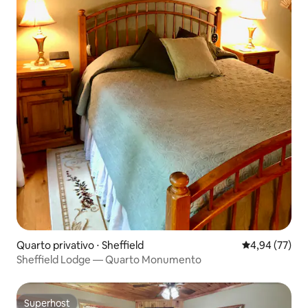
Quarto privativo ⋅ Sheffield
4,94 de uma a
4,94 (77)
Sheffield Lodge — Quarto Monumento
Superhost