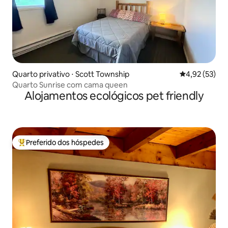
Quarto privativo ⋅ Scott Township
4,92 de uma a
4,92 (53)
Quarto Sunrise com cama queen
Alojamentos ecológicos pet friendly
Preferido dos hóspedes
Entre os melhores preferidos dos hóspedes