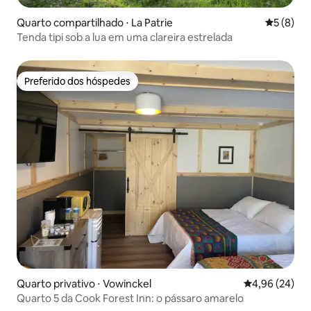
Quarto compartilhado ⋅ La Patrie
5 de uma 
5 (8)
Tenda tipi sob a lua em uma clareira estrelada
Preferido dos hóspedes
Preferido dos hóspedes
Quarto privativo ⋅ Vowinckel
4,96 de uma a
4,96 (24)
Quarto 5 da Cook Forest Inn: o pássaro amarelo