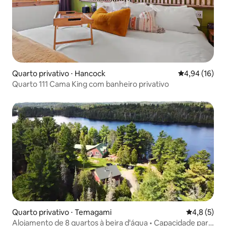
Quarto privativo ⋅ Hancock
4,94 de uma a
4,94 (16)
Quarto 111 Cama King com banheiro privativo
Quarto privativo ⋅ Temagami
4,8 de uma 
4,8 (5)
Alojamento de 8 quartos à beira d'água • Capacidade para