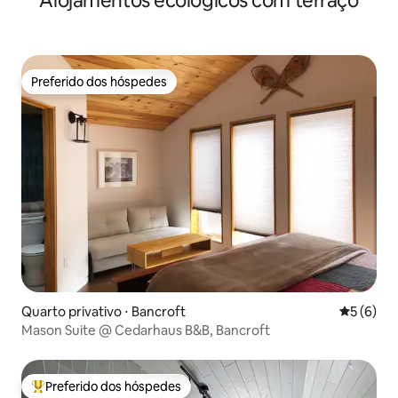
Alojamentos ecológicos com terraço
Preferido dos hóspedes
Preferido dos hóspedes
Quarto privativo ⋅ Bancroft
5 de uma 
5 (6)
Mason Suite @ Cedarhaus B&B, Bancroft
Preferido dos hóspedes
Entre os melhores preferidos dos hóspedes