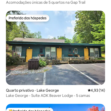
Acomodações únicas de 5 quartos na Gap Trail
Preferido dos hóspedes
Preferido dos hóspedes
Quarto privativo ⋅ Lake George
4,93 de uma a
4,93 (14)
Lake George - Suíte ADK Beaver Lodge - 5 camas