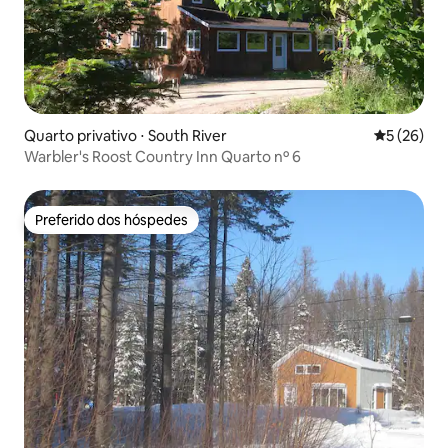
Quarto privativo ⋅ South River
5 de uma a
5 (26)
Warbler's Roost Country Inn Quarto nº 6
Preferido dos hóspedes
Preferido dos hóspedes