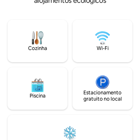
alojamentos ecológicos
descansar após um
O estabelecimento fica a 2 minutos de
aventuras. Vista 
todos os serviços necessários,
Montanhas Worcester. Inclui
mercearia, padaria, farmácia, posto de
manhã caseiro diár
gasolina ++. 5min Mont-Blanc, 15min
ilimitados e uso de
Mont-Tremblant National Parc e
comodidades da pr
Tremblant resort lado sul ou norte.
banheira de hidro
com vista para as
Cozinha
Wi-Fi
Estacionamento
Piscina
gratuito no local