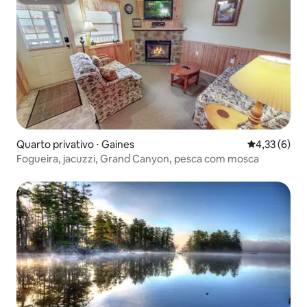
Superhost
Quarto privativo ⋅ Gaines
4,33 de uma 
4,33 (6)
Fogueira, jacuzzi, Grand Canyon, pesca com mosca