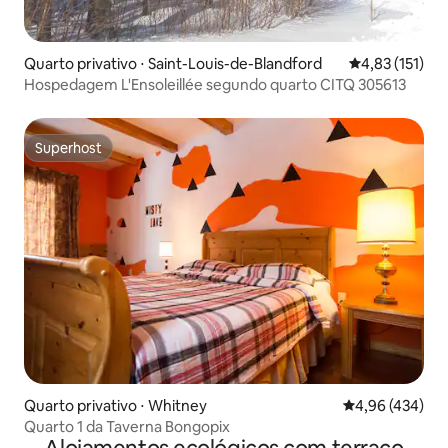
Quarto privativo ⋅ Saint-Louis-de-Blandford
4,83 de uma av
4,83 (151)
Hospedagem L'Ensoleillée segundo quarto CITQ 305613
Superhost
Superhost
Quarto privativo ⋅ Whitney
4,96 de uma av
4,96 (434)
Quarto 1 da Taverna Bongopix