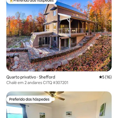
Preferido dos hóspedes
Entre os melhores preferidos dos hóspedes
Quarto privativo ⋅ Shefford
5 de uma a
5 (16)
Chalé em 2 andares CITQ #307201
Preferido dos hóspedes
Preferido dos hóspedes