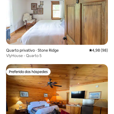
Quarto privativo ⋅ Stone Ridge
4,98 de uma av
4,98 (98)
VlyHouse - Quarto 5
Preferido dos hóspedes
Preferido dos hóspedes