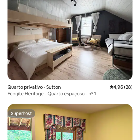
Quarto privativo ⋅ Sutton
4,96 de uma a
4,96 (28)
Ecogite Heritage - Quarto espaçoso - nº 1
Superhost
Superhost