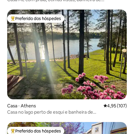
hidromassagem, piscina/academia!
Preferido dos hóspedes
Entre os melhores preferidos dos hóspedes
Casa ⋅ Athens
4,95 de uma av
4,95 (107)
Casa no lago perto de esqui e banheira de
hidromassagem interna
Preferido dos hóspedes
Entre os melhores preferidos dos hóspedes