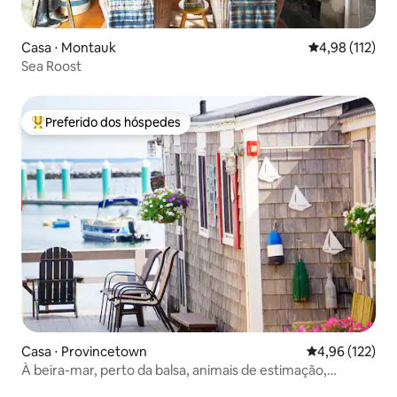
Casa ⋅ Montauk
4,98 de uma av
4,98 (112)
Sea Roost
Preferido dos hóspedes
Entre os melhores preferidos dos hóspedes
Casa ⋅ Provincetown
4,96 de uma av
4,96 (122)
À beira-mar, perto da balsa, animais de estimação,
estacionamento, centro da cidade