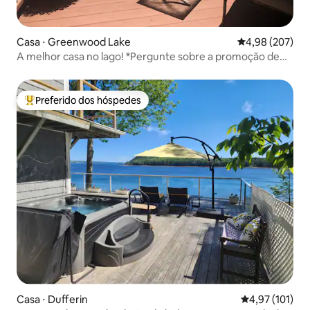
Casa ⋅ Greenwood Lake
4,98 de uma ava
4,98 (207)
A melhor casa no lago! *Pergunte sobre a promoção de
uso do barco*
Preferido dos hóspedes
Entre os melhores preferidos dos hóspedes
Casa ⋅ Dufferin
4,97 de uma av
4,97 (101)