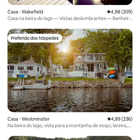
Casa ⋅ Wakefield
4,98 de uma ava
4,98 (209)
Casa na beira do lago — Vistas deslumbrantes — Banheira
de hidromassagem, 3100 pés quadrados!
Preferido dos hóspedes
Preferido dos hóspedes
Casa ⋅ Westminster
4,89 de uma ava
4,89 (236)
Na beira do lago, vista para a montanha de esqui, lareira,
sauna