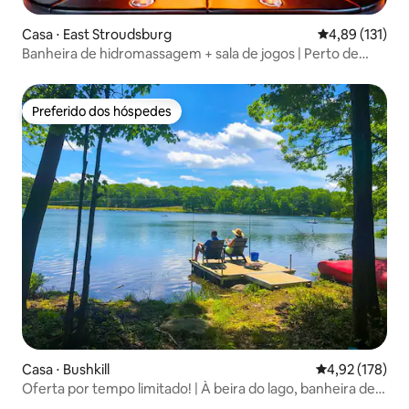
Casa ⋅ East Stroudsburg
4,89 de uma av
4,89 (131)
Banheira de hidromassagem + sala de jogos | Perto de
Camelback e Lakes
Preferido dos hóspedes
Preferido dos hóspedes
Casa ⋅ Bushkill
4,92 de uma av
4,92 (178)
Oferta por tempo limitado! | À beira do lago, banheira de
hidromassagem, caiaques