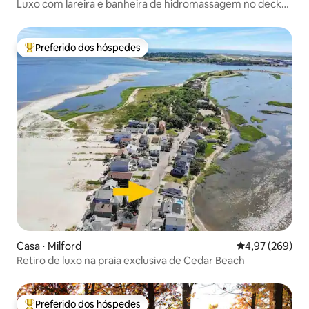
Luxo com lareira e banheira de hidromassagem no deck
perto da água!
Preferido dos hóspedes
Entre os melhores preferidos dos hóspedes
Casa ⋅ Milford
4,97 de uma ava
4,97 (269)
Retiro de luxo na praia exclusiva de Cedar Beach
Preferido dos hóspedes