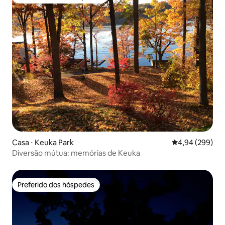
Entre os melhores preferidos dos hóspedes
Casa ⋅ Keuka Park
4,94 de uma ava
4,94 (299)
Diversão mútua: memórias de Keuka
Preferido dos hóspedes
Preferido dos hóspedes