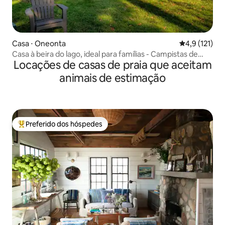
Casa ⋅ Oneonta
4,9 de uma av
4,9 (121)
Casa à beira do lago, ideal para famílias - Campistas de
Locações de casas de praia que aceitam
beisebol!
animais de estimação
Preferido dos hóspedes
Entre os melhores preferidos dos hóspedes