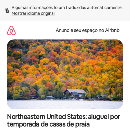
Pular
Algumas informações foram traduzidas automaticamente. 
para
Mostrar idioma original
o
conteúdo
Anuncie seu espaço no Airbnb
Northeastern United States: aluguel por
temporada de casas de praia