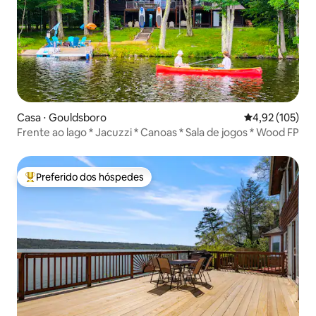
Casa ⋅ Gouldsboro
4,92 de uma av
4,92 (105)
Frente ao lago * Jacuzzi * Canoas * Sala de jogos * Wood FP
Preferido dos hóspedes
Entre os melhores preferidos dos hóspedes