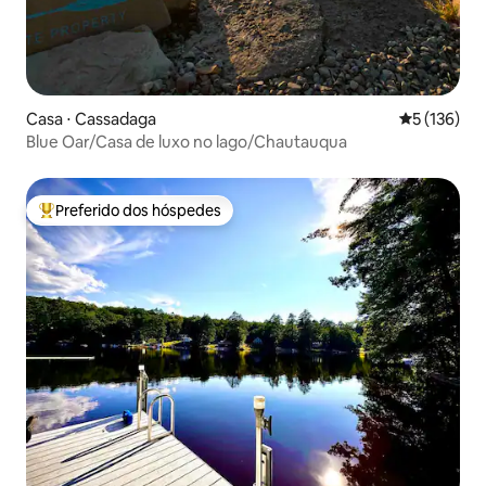
Casa ⋅ Cassadaga
5 de uma av
5 (136)
Blue Oar/Casa de luxo no lago/Chautauqua
Preferido dos hóspedes
Entre os melhores preferidos dos hóspedes