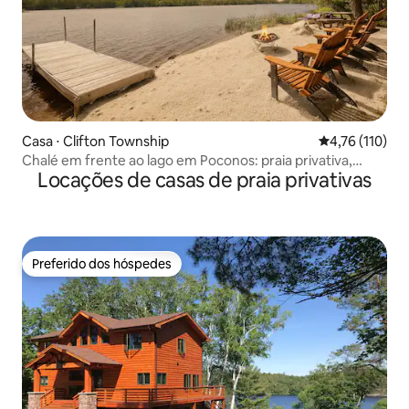
Casa ⋅ Clifton Township
4,76 de uma av
4,76 (110)
Chalé em frente ao lago em Poconos: praia privativa,
Locações de casas de praia privativas
fogueira
Preferido dos hóspedes
Preferido dos hóspedes