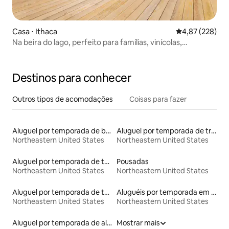
Casa ⋅ Ithaca
4,87 de uma av
4,87 (228)
Na beira do lago, perfeito para famílias, vinícolas,
faculdades
Destinos para conhecer
Outros tipos de acomodações
Coisas para fazer
Aluguel por temporada de barcos
Aluguel por temporada de trens
Northeastern United States
Northeastern United States
Aluguel por temporada de townhouses
Pousadas
Northeastern United States
Northeastern United States
Aluguel por temporada de tendas
Aluguéis por temporada em resorts
Northeastern United States
Northeastern United States
Aluguel por temporada de alojamentos ecológicos
Mostrar mais