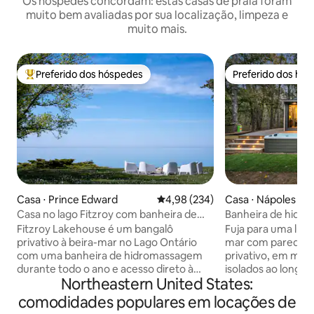
Os hóspedes concordam: estas casas de praia foram
muito bem avaliadas por sua localização, limpeza e
muito mais.
Preferido dos hóspedes
Preferido dos hó
Entre os melhores preferidos dos hóspedes
Preferido dos hó
Casa ⋅ Prince Edward
4,98 de uma avaliação média de 
4,98 (234)
Casa ⋅ Nápoles
Casa no lago Fitzroy com banheira de
Banheira de hidro
hidromassagem à beira-mar
beira-mar de desig
Fitzroy Lakehouse é um bangalô
Fuja para uma luxu
privativo à beira-mar no Lago Ontário
mar com paredes d
com uma banheira de hidromassagem
privativo, em mais
durante todo o ano e acesso direto à
isolados ao longo 
Northeastern United States:
água. Desfrute de vistas para o lago a
Naples, Maine. O r
partir da área de estar principal e do
propriedade, ofer
comodidades populares em locações de
quarto principal, além de uma praia
privacidade, sua pr