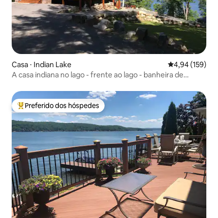
Casa ⋅ Indian Lake
4,94 de uma av
4,94 (159)
A casa indiana no lago - frente ao lago - banheira de
hidromassagem - sauna -
Preferido dos hóspedes
Entre os melhores preferidos dos hóspedes