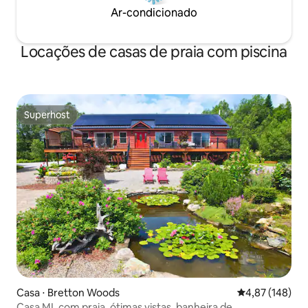
Ar-condicionado
Locações de casas de praia com piscina
Superhost
Superhost
Casa ⋅ Bretton Woods
4,87 de uma av
4,87 (148)
Casa ML com praia, ótimas vistas, banheira de