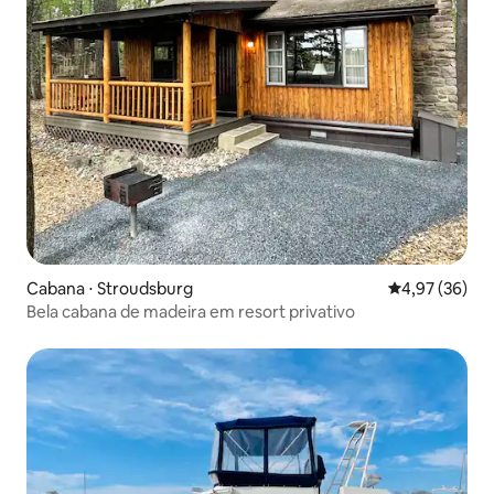
Cabana ⋅ Stroudsburg
4,97 de uma a
4,97 (36)
Bela cabana de madeira em resort privativo