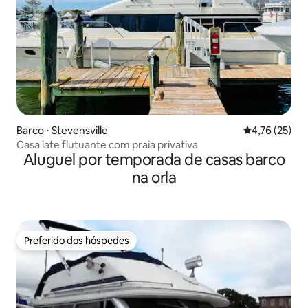
Barco ⋅ Stevensville
4,76 de uma a
4,76 (25)
Casa iate flutuante com praia privativa
Aluguel por temporada de casas barco
na orla
Preferido dos hóspedes
Preferido dos hóspedes