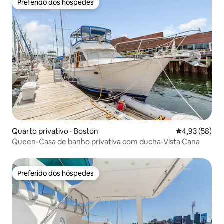
Preferido dos hóspedes
Preferido dos hóspedes
Quarto privativo ⋅ Boston
4,93 de uma a
4,93 (58)
Queen-Casa de banho privativa com ducha-Vista Cana
Preferido dos hóspedes
Preferido dos hóspedes