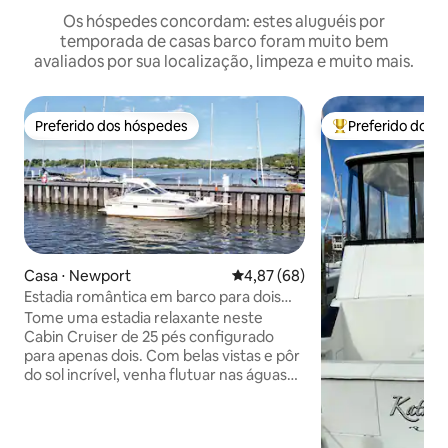
Os hóspedes concordam: estes aluguéis por
temporada de casas barco foram muito bem
avaliados por sua localização, limpeza e muito mais.
Preferido dos hóspedes
Preferido dos 
Preferido dos hóspedes
Entre os melhore
Casa ⋅ Newport
4,87 de uma avaliação média de
4,87 (68)
Estadia romântica em barco para dois
com caiaques
Tome uma estadia relaxante neste
Cabin Cruiser de 25 pés configurado
para apenas dois. Com belas vistas e pôr
do sol incrível, venha flutuar nas águas
tranquilas do lago Memphremagog.
Localizado no centro histórico de
Newport, na Marina da Cidade, a dois