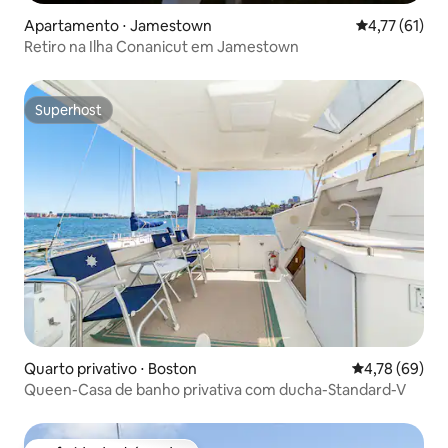
Apartamento ⋅ Jamestown
4,77 de uma a
4,77 (61)
Retiro na Ilha Conanicut em Jamestown
Superhost
Superhost
Quarto privativo ⋅ Boston
4,78 de uma a
4,78 (69)
Queen-Casa de banho privativa com ducha-Standard-V