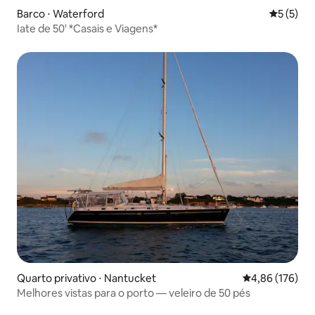
Barco ⋅ Waterford
5 de uma 
5 (5)
Iate de 50' *Casais e Viagens*
Quarto privativo ⋅ Nantucket
4,86 de uma av
4,86 (176)
Melhores vistas para o porto — veleiro de 50 pés