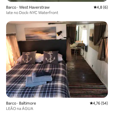
Barco ⋅ West Haverstraw
4,8 de uma 
4,8 (6)
Iate no Dock-NYC Waterfront
Barco ⋅ Baltimore
4,76 de uma a
4,76 (54)
LEÃO na ÁGUA