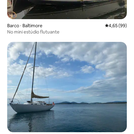
Barco ⋅ Baltimore
4,65 de uma a
4,65 (99)
No mini estúdio flutuante