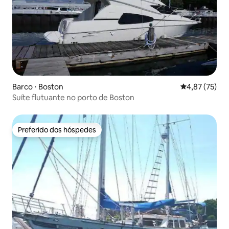
Barco ⋅ Boston
4,87 de uma a
4,87 (75)
Suíte flutuante no porto de Boston
Preferido dos hóspedes
Preferido dos hóspedes