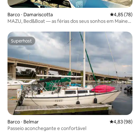
Barco ⋅ Damariscotta
4,85 de uma a
4,85 (78)
MAZU, Bed&Boat — as férias dos seus sonhos em Maine
esperam por você
Superhost
Superhost
Barco ⋅ Belmar
4,83 de uma a
4,83 (98)
Passeio aconchegante e confortável