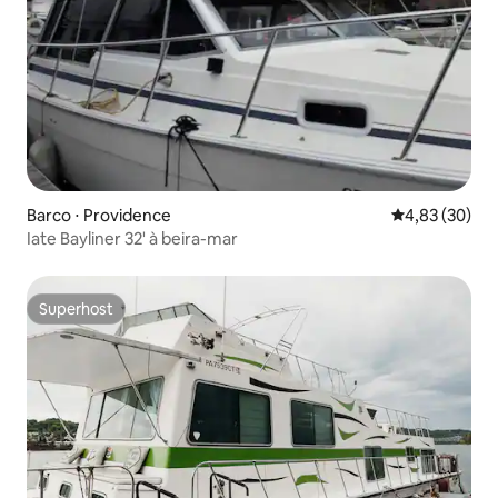
Barco ⋅ Providence
4,83 de uma a
4,83 (30)
Iate Bayliner 32' à beira-mar
Superhost
Superhost