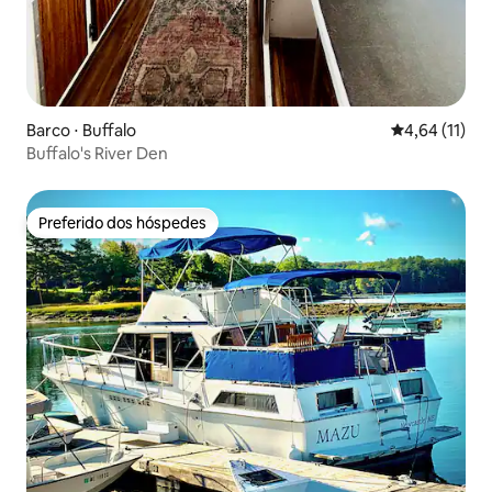
Barco ⋅ Buffalo
4,64 de uma a
4,64 (11)
Buffalo's River Den
Preferido dos hóspedes
Preferido dos hóspedes