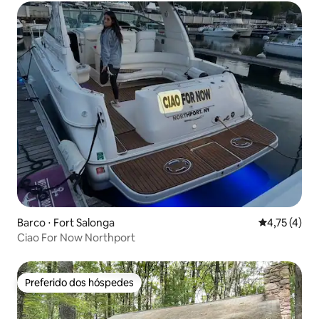
Barco ⋅ Fort Salonga
4,75 de uma 
4,75 (4)
Ciao For Now Northport
Preferido dos hóspedes
Preferido dos hóspedes