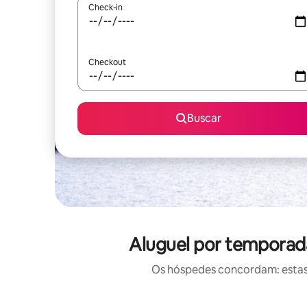
Check-in
Checkout
Buscar
Aluguel por temporad
Os hóspedes concordam: estas