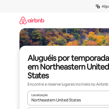
Pular
Algu
para
o
conteúdo
Aluguéis por temporada
em Northeastern United
States
Encontre e reserve lugares incríveis no Airbnb
Localização
Quando os resultados estiverem disponíveis, expl