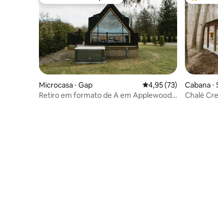
Preferido dos hóspedes
Entre os
Microcasa ⋅ Gap
4,95 de uma avaliação 
4,95 (73)
Cabana ⋅ 
Retiro em formato de A em Applewood
Chalé Cre
+ banheira de hidromassagem
hidromass
aconcheg