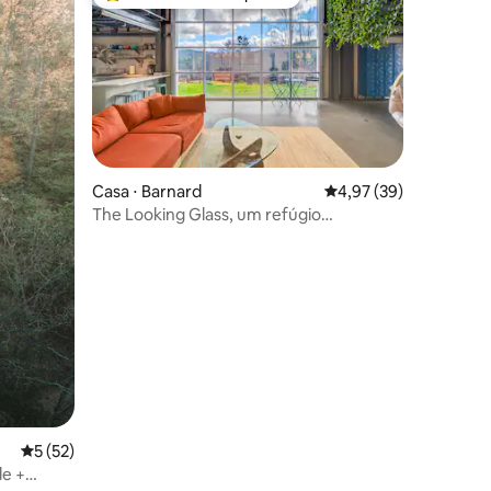
os hóspedes
Entre os melhores preferidos dos hóspedes
ções
Casa ⋅ Barnard
4,97 de uma avaliação
4,97 (39)
The Looking Glass, um refúgio
modernista
5 de uma avaliação média de 5, 52 avaliações
5 (52)
de +