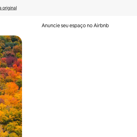
 original
Anuncie seu espaço no Airbnb
 deslizando o dedo na tela.