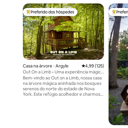
Preferido dos hóspedes
Prefe
Entre os melhores preferidos dos hóspedes
Entre os
Casa na árvore ⋅ Argyle
4,99 de uma avaliação m
4,99 (125)
Out On a Limb • Uma experiência mágica
em uma casa na árvore
Bem-vindo ao Out on a Limb, nossa casa
na árvore mágica aninhada nos bosques
serenos do norte do estado de Nova
York. Este refúgio acolhedor e charmoso
oferece uma escapada tranquila e
romântica, perfeita para casais ou
viajantes solitários que procuram se
conectar com a natureza. Cercada por
árvores imponentes, a casa na árvore
oferece uma experiência única durante