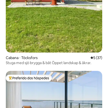
Cabana ⋅ Töcksfors
5 de uma a
5 (37)
Stuga med sjö brygga & båt Öppet landskap & åkrar.
Preferido dos hóspedes
Entre os melhores preferidos dos hóspedes