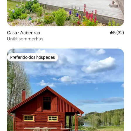
Casa ⋅ Aabenraa
5 de uma a
5 (32)
Unikt sommerhus
Preferido dos hóspedes
Preferido dos hóspedes