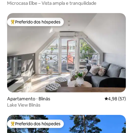
Microcasa Elbe – Vista ampla e tranquilidade
Preferido dos hóspedes
Entre os melhores preferidos dos hóspedes
Apartamento ⋅ Blinäs
4,98 de uma a
4,98 (57)
Lake View Blinäs
Preferido dos hóspedes
Entre os melhores preferidos dos hóspedes