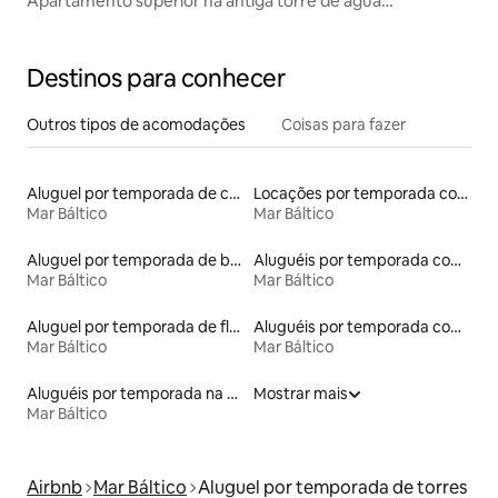
Apartamento superior na antiga torre de água
"Nappflaskan"
Destinos para conhecer
Outros tipos de acomodações
Coisas para fazer
Aluguel por temporada de casas de hóspedes
Locações por temporada com piscina
Mar Báltico
Mar Báltico
Aluguel por temporada de barcos
Aluguéis por temporada com sauna
Mar Báltico
Mar Báltico
Aluguel por temporada de flats
Aluguéis por temporada com café da manhã
Mar Báltico
Mar Báltico
Aluguéis por temporada na orla
Mostrar mais
Mar Báltico
Airbnb
Mar Báltico
Aluguel por temporada de torres