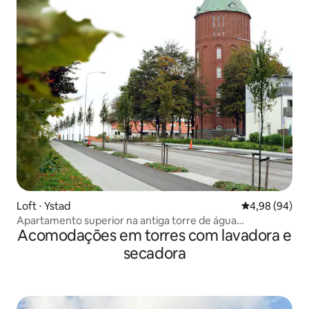
Loft ⋅ Ystad
4,98 de uma av
4,98 (94)
Apartamento superior na antiga torre de água
Acomodações em torres com lavadora e
"Nappflaskan"
secadora