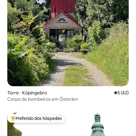
Torre ⋅ Köpingebro
5 de uma a
5 (42)
Corpo de bombeiros em Österlen
Preferido dos hóspedes
Entre os melhores preferidos dos hóspedes