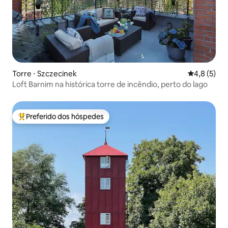
Torre ⋅ Szczecinek
4,8 de uma 
4,8 (5)
Loft Barnim na histórica torre de incêndio, perto do lago
Preferido dos hóspedes
Entre os melhores preferidos dos hóspedes