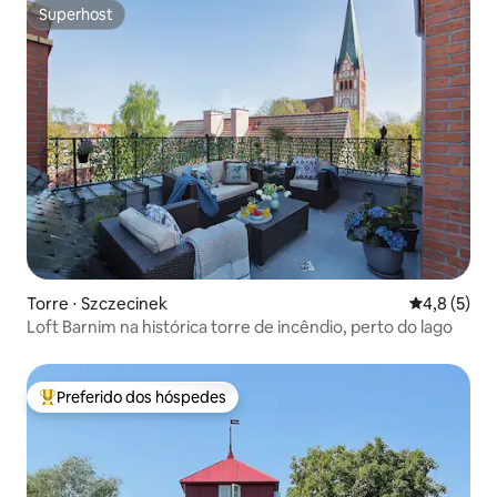
Superhost
Superhost
Torre ⋅ Szczecinek
4,8 de uma 
4,8 (5)
Loft Barnim na histórica torre de incêndio, perto do lago
Preferido dos hóspedes
Entre os melhores preferidos dos hóspedes