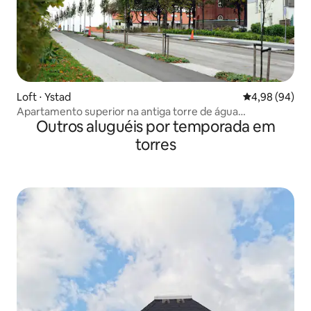
Loft ⋅ Ystad
4,98 de uma av
4,98 (94)
Apartamento superior na antiga torre de água
Outros aluguéis por temporada em
"Nappflaskan"
torres