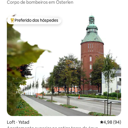
Corpo de bombeiros em Österlen
Preferido dos hóspedes
Entre os melhores preferidos dos hóspedes
Loft ⋅ Ystad
4,98 de uma av
4,98 (94)