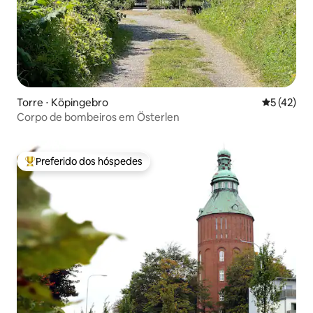
Torre ⋅ Köpingebro
5 de uma a
5 (42)
Corpo de bombeiros em Österlen
Preferido dos hóspedes
Entre os melhores preferidos dos hóspedes