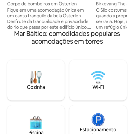
Corpo de bombeiros em Österlen
Birkevang The Silo
Fique em uma acomodação única em
O Silo costumava s
um canto tranquilo da bela Österlen.
quando a proprie
Desfrute da tranquilidade e privacidade
serraria. Hoje, el
do rio que passa por este edifício único.
um refúgio único 
Mar Báltico: comodidades populares
O quartel de bombeiros, construído em
conveniência mod
1930, foi completamente renovado em
perfeito para rela
acomodações em torres
2018 e, desde então, não só tem servido
desfrutar do ambien
como casa de férias, mas também tem
Há muitas florest
aparecido na TV sueca e alemã e em
pontos turísticos id
muitas reportagens de jornais. Até 8
local da UNESCO St
pessoas podem morar aqui
apenas 20 minutos
confortavelmente, com tudo o que você
como o Camp Adve
precisa. A proximidade com praias e vilas
floresta.
aconchegantes está incluída.
Cozinha
Wi-Fi
Estacionamento
Piscina