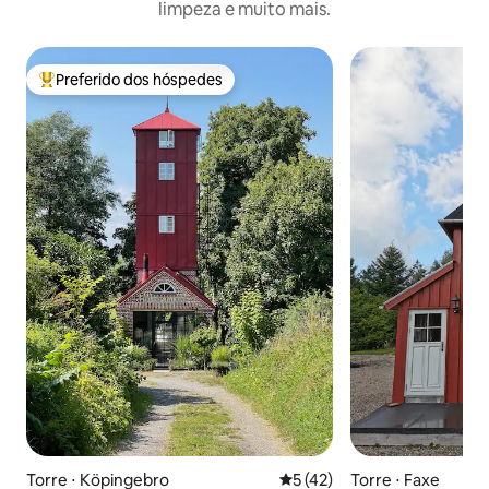
limpeza e muito mais.
Preferido dos hóspedes
Entre os melhores preferidos dos hóspedes
Torre ⋅ Köpingebro
5 de uma avaliação média de
5 (42)
Torre ⋅ Faxe