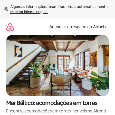
Pular
Algumas informações foram traduzidas automaticamente. 
para
Mostrar idioma original
o
conteúdo
Anuncie seu espaço no Airbnb
Mar Báltico: acomodações em torres
Encontre acomodações em torres incríveis no Airbnb