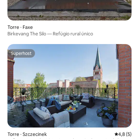
Torre ⋅ Faxe
Birkevang The Silo — Refúgio rural único
Superhost
Superhost
Torre ⋅ Szczecinek
4,8 de uma 
4,8 (5)