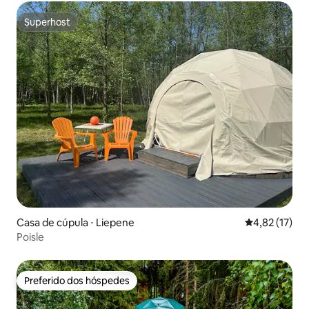
Superhost
Superhost
Casa de cúpula ⋅ Liepene
4,82 de uma a
4,82 (17)
Poisle
Preferido dos hóspedes
Preferido dos hóspedes