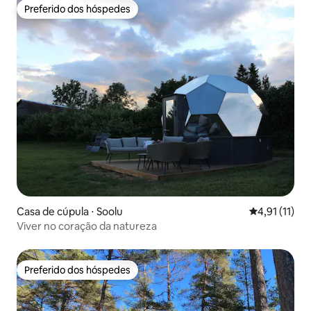
Preferido dos hóspedes
Preferido dos hóspedes
Casa de cúpula ⋅ Soolu
4,91 de uma a
4,91 (11)
Viver no coração da natureza
Preferido dos hóspedes
Preferido dos hóspedes