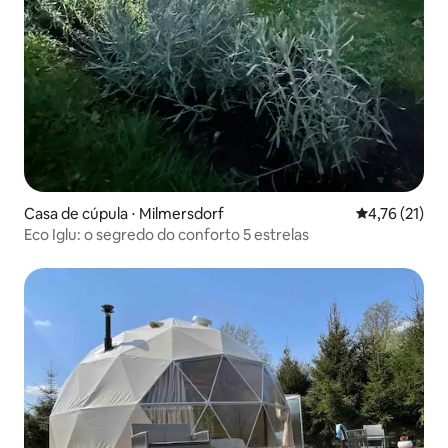
Casa de cúpula ⋅ Milmersdorf
4,76 de uma a
4,76 (21)
Eco Iglu: o segredo do conforto 5 estrelas