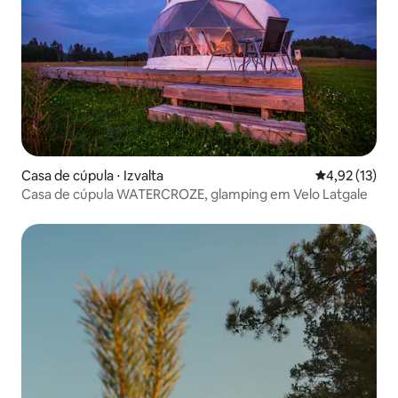
Casa de cúpula ⋅ Izvalta
4,92 de uma a
4,92 (13)
Casa de cúpula WATERCROZE, glamping em Velo Latgale