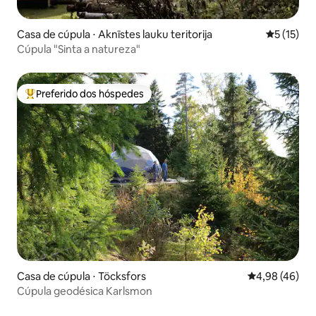
Casa de cúpula ⋅ Aknīstes lauku teritorija
5 de uma a
5 (15)
Cúpula "Sinta a natureza"
Preferido dos hóspedes
Entre os melhores preferidos dos hóspedes
Casa de cúpula ⋅ Töcksfors
4,98 de uma a
4,98 (46)
Cúpula geodésica Karlsmon