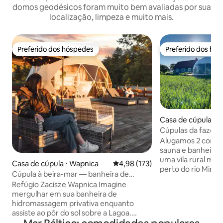
domos geodésicos foram muito bem avaliadas por sua
localização, limpeza e muito mais.
Preferido dos hóspedes
Preferido dos hó
Preferido dos hóspedes
Preferido dos hó
Casa de cúpula ⋅ P
no savivaldybė
Cúpulas da fazen
Alugamos 2 compl
sauna e banheira
uma vila rural muit
Casa de cúpula ⋅ Wapnica
4,98 de uma avaliação média de 
4,98 (173)
perto do rio Minij
Cúpula à beira-mar — banheira de
localizadas perto d
hidromassagem privativa, sauna, pôr do
Refúgio Zacisze Wapnica Imagine
para que você não
sol
mergulhar em sua banheira de
com o horário de 
hidromassagem privativa enquanto
Tentamos receber
assiste ao pôr do sol sobre a Lagoa.
como nosso própr
Nossa cúpula glamping é um lugar