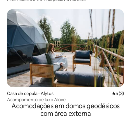
Casa de cúpula ⋅ Alytus
5 de uma 
5 (3)
Acampamento de luxo Alove
Acomodações em domos geodésicos
com área externa