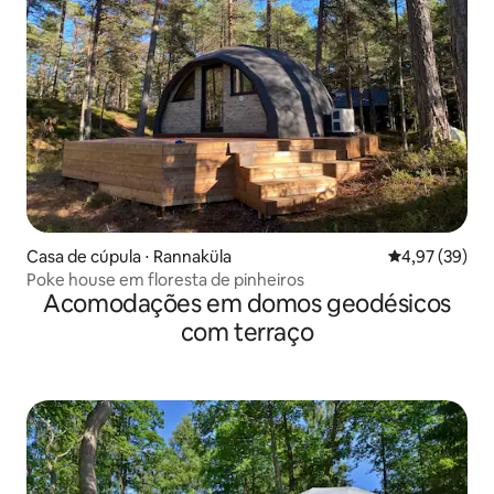
Casa de cúpula ⋅ Rannaküla
4,97 de uma a
4,97 (39)
Poke house em floresta de pinheiros
Acomodações em domos geodésicos
com terraço