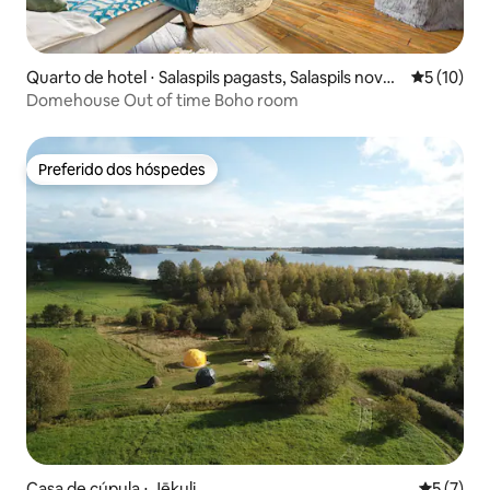
Quarto de hotel ⋅ Salaspils pagasts, Salaspils novad
5 de uma a
5 (10)
s
Domehouse Out of time Boho room
Preferido dos hóspedes
Preferido dos hóspedes
Casa de cúpula ⋅ Jēkuļi
5 de uma 
5 (7)