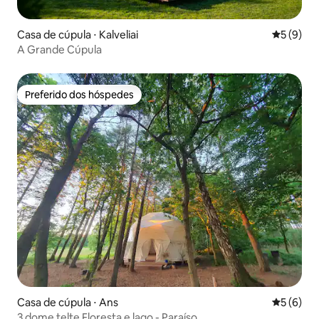
Casa de cúpula ⋅ Kalveliai
5 de uma 
5 (9)
A Grande Cúpula
Preferido dos hóspedes
Preferido dos hóspedes
Casa de cúpula ⋅ Ans
5 de uma 
5 (6)
3 dome telte Floresta e lago - Paraíso