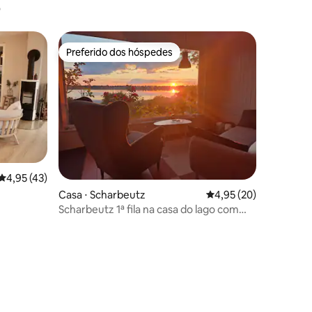
o
Preferido dos hóspedes
Preferido dos hóspedes
ções
4,95 de uma avaliação média de 5, 43 avaliações
4,95 (43)
Casa ⋅ Scharbeutz
4,95 de uma avaliação
4,95 (20)
Scharbeutz 1ª fila na casa do lago com
jardim