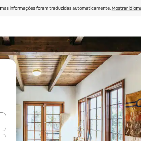
mas informações foram traduzidas automaticamente. 
Mostrar idioma
ore-os usando as seta para cima e para baixo do teclado ou tocando e