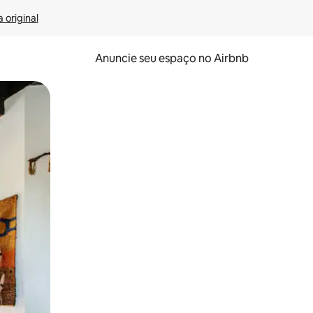
 original
Anuncie seu espaço no Airbnb
 deslizando o dedo na tela.