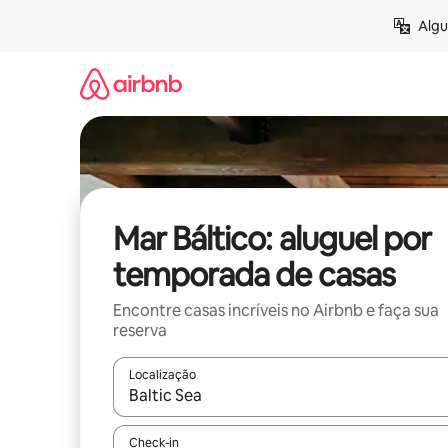
Pular
Algu
para
o
conteúdo
Mar Báltico: aluguel por
temporada de casas
Encontre casas incríveis no Airbnb e faça sua
reserva
Localização
Quando os resultados estiverem disponíveis, expl
Check-in