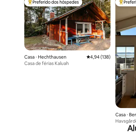
Preferido dos hóspedes
Prefe
Entre os melhores preferidos dos hóspedes
Entre os
Casa ⋅ Hechthausen
4,94 de uma avaliação m
4,94 (138)
Casa de férias Kaluah
Casa ⋅ Be
Havsgårde
Al