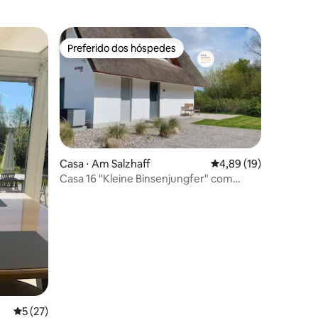
Preferido dos hóspedes
os hóspedes
Preferido dos hóspedes
Casa ⋅ Am Salzhaff
4,89 de uma avaliação
4,89 (19)
ções
Casa 16 "Kleine Binsenjungfer" com
sauna e lareira
5 de uma avaliação média de 5, 27 avaliações
5 (27)