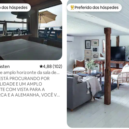
o dos hóspedes
Preferido dos hóspedes
o dos hóspedes
Entre os melhores preferidos d
édia de 5, 108 avaliações
åsten
4,88 de uma avaliação média de 5, 102 avalia
4,88 (102)
e amplo horizonte da sala de
o terraço
 ESTÁ PROCURANDO POR
LIDADE E UM AMPLO
TE COM VISTA PARA A
CA E A ALEMANHA, VOCÊ VAI
R AQUI Uma casa imperfeita
ista perfeita. Casa de
em Dalsgårde - 5 km. de
 um refúgio a 70 metros do
 Flensborg. A casa de veraneio
lizada perto de Rinkenæs, em