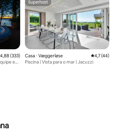
Superhost
Superhost
,88 de uma avaliação média de 5, 333 avaliações
4,88 (333)
Casa ⋅ Væggerløse
4,7 de uma avaliação
4,7 (44)
Equipe e
Piscina | Vista para o mar | Jacuzzi
ções
ana