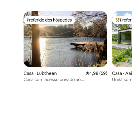
Preferido dos hóspedes
Prefe
Preferido dos hóspedes
Entre os
Casa ⋅ Lübtheen
4,98 de uma avaliação 
4,98 (59)
Casa ⋅ Aa
Casa com acesso privado ao
Unikt so
lago/sauna/passeios/jardim