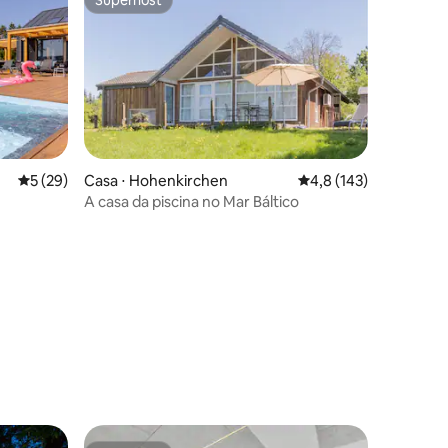
Superhost
Superhost
ções
5 de uma avaliação média de 5, 29 avaliações
5 (29)
Casa ⋅ Hohenkirchen
4,8 de uma avaliação 
4,8 (143)
A casa da piscina no Mar Báltico