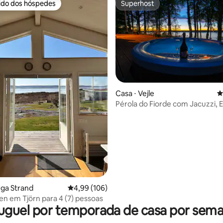
rido dos hóspedes
Superhost
 melhores preferidos dos hóspedes
Superhost
édia de 5, 138 avaliações
Casa ⋅ Vejle
4
Pérola do Fiorde com Jacuzzi, 
Sauna (Extra)
rga Strand
4,99 de uma avaliação média de 5, 106 avalia
4,99 (106)
n em Tjörn para 4 (7) pessoas
uguel por temporada de casa por sem