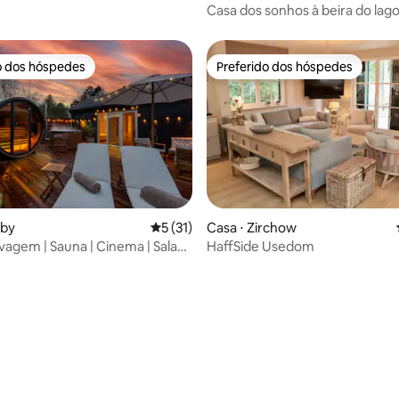
Casa dos sonhos à beira do lag
o dos hóspedes
Preferido dos hóspedes
o dos hóspedes
Preferido dos hóspedes
jby
5 de uma avaliação média de 5, 31 avalia
5 (31)
Casa ⋅ Zirchow
vagem | Sauna | Cinema | Sala
HaffSide Usedom
ades
média de 5, 15 avaliações