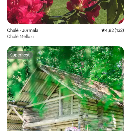
Chalé ⋅ Jūrmala
4,82 de uma av
4,82 (132)
Chalé Melluzi
Superhost
Superhost