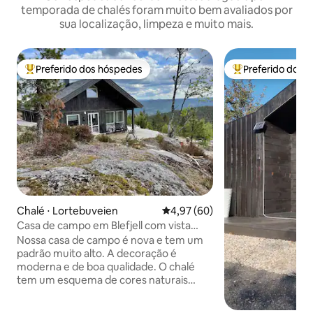
temporada de chalés foram muito bem avaliados por
sua localização, limpeza e muito mais.
Preferido dos hóspedes
Preferido dos 
Entre os melhores preferidos dos hóspedes
Entre os melhore
Chalé ⋅ Lortebuveien
4,97 de uma avaliação média de
4,97 (60)
Casa de campo em Blefjell com vista
panorâmica
Nossa casa de campo é nova e tem um
padrão muito alto. A decoração é
moderna e de boa qualidade. O chalé
tem um esquema de cores naturais
inspirado na paleta de cores da
natureza. Os cabos de aquecimento do