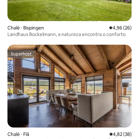
Chalé ⋅ Bispingen
4,96 de uma a
4,96 (26)
Landhaus Bockelmann, a natureza encontra o conforto
Superhost
Superhost
Chalé ⋅ Flå
4,82 de uma a
4,82 (38)