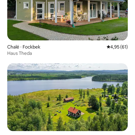
Chalé ⋅ Fockbek
4,95 de uma a
4,95 (61)
Haus Theda