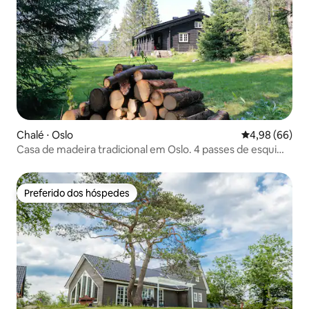
Chalé ⋅ Oslo
4,98 de uma av
4,98 (66)
Casa de madeira tradicional em Oslo. 4 passes de esqui
incl.
Preferido dos hóspedes
Preferido dos hóspedes