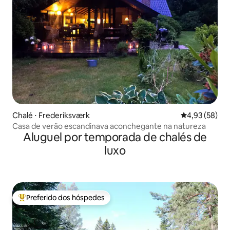
Chalé ⋅ Frederiksværk
4,93 de uma a
4,93 (58)
Casa de verão escandinava aconchegante na natureza
Aluguel por temporada de chalés de
luxo
Preferido dos hóspedes
Entre os melhores preferidos dos hóspedes