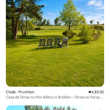
Chalé ⋅ Pruchten
4,83 de uma 
4,83 (6)
Casa de férias no Mar Báltico e Bodden – férias no Parque
Nacional