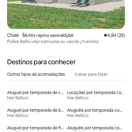
Chalé ⋅ Šilutės rajono savivaldybė
4,84 de uma a
4,84 (25)
Poilsis Balto vėjo namuose su vaizdu į tvenkinį
Destinos para conhecer
Outros tipos de acomodações
Coisas para fazer
Aluguel por temporada de casas de hóspedes
Locações por temporada com piscina
Mar Báltico
Mar Báltico
Aluguel por temporada de barcos
Aluguéis por temporada com sauna
Mar Báltico
Mar Báltico
Aluguel por temporada de flats
Aluguéis por temporada com café da manhã