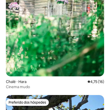
Chalé ⋅ Hara
4,75 de uma a
4,75 (16)
Cinema mudo
Preferido dos hóspedes
Preferido dos hóspedes