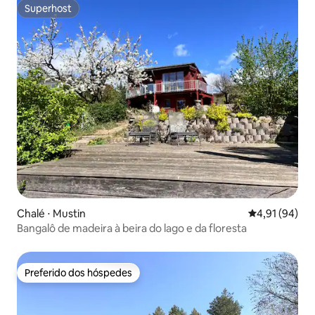
Superhost
Superhost
Chalé ⋅ Mustin
4,91 de uma a
4,91 (94)
Bangalô de madeira à beira do lago e da floresta
Preferido dos hóspedes
Preferido dos hóspedes