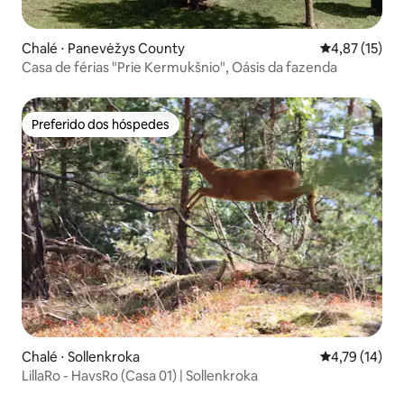
Chalé ⋅ Panevėžys County
4,87 de uma a
4,87 (15)
Casa de férias "Prie Kermukšnio", Oásis da fazenda
Preferido dos hóspedes
Preferido dos hóspedes
Chalé ⋅ Sollenkroka
4,79 de uma a
4,79 (14)
LillaRo - HavsRo (Casa 01) | Sollenkroka