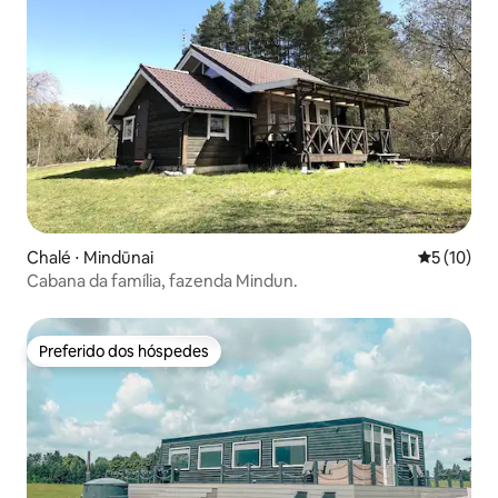
Chalé ⋅ Mindūnai
5 de uma a
5 (10)
Cabana da família, fazenda Mindun.
Preferido dos hóspedes
Preferido dos hóspedes