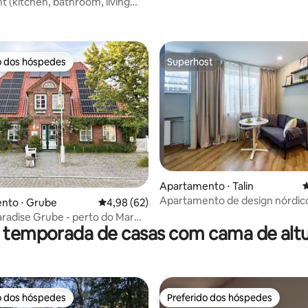
 (kitchen, bathroom, living
droom)
o dos hóspedes
Superhost
o dos hóspedes
Superhost
édia de 5, 137 avaliações
Apartamento ⋅ Talin
4
Apartamento de design nórdic
nto ⋅ Grube
4,98 de uma avaliação média de 5, 62 avalia
4,98 (62)
centro da cidade
aradise Grube - perto do Mar
 temporada de casas com cama de altu
o dos hóspedes
Preferido dos hóspedes
o dos hóspedes
Preferido dos hóspedes