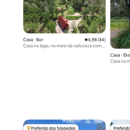
Casa ⋅ Bor
4,98 de uma avaliação 
4,98 (44)
Casa no lago, no meio da natureza com
270° de costa
Casa ⋅ Ek
Casa na m
absoluto)
Preferido dos hóspedes
Preferid