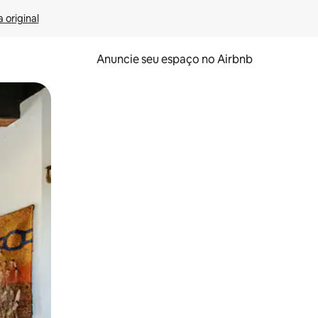
 original
Anuncie seu espaço no Airbnb
 deslizando o dedo na tela.