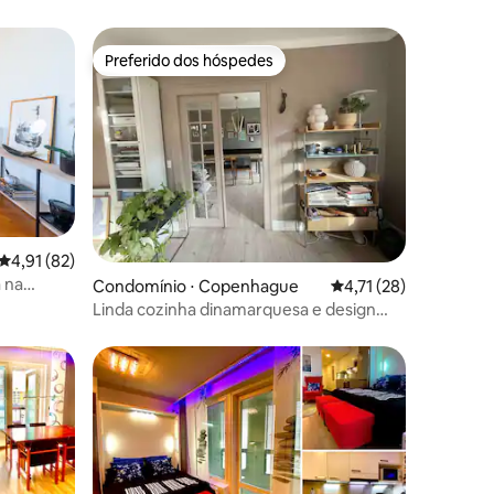
Preferido dos hóspedes
Preferido dos hóspedes
ções
4,91 de uma avaliação média de 5, 82 avaliações
4,91 (82)
 na
Condomínio ⋅ Copenhague
4,71 de uma avaliação
4,71 (28)
Linda cozinha dinamarquesa e design
nórdico