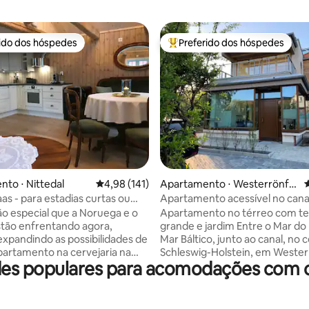
rido dos hóspedes
Preferido dos hóspedes
 melhores preferidos dos hóspedes
Entre os melhores preferidos d
édia de 5, 293 avaliações
to ⋅ Nittedal
4,98 de uma avaliação média de 5, 141 avalia
4,98 (141)
Apartamento ⋅ Westerrönfel
4
d
as - para estadias curtas ou
Apartamento acessível no cana
as!
mar
ão especial que a Noruega e o
Apartamento no térreo com te
tão enfrentando agora,
grande e jardim Entre o Mar do Norte e o
xpandindo as possibilidades de
Mar Báltico, junto ao canal, no 
apartamento na cervejaria na
Schleswig-Holstein, em Wester
des populares para acomodações com ca
Talvez você e sua
perto de Rendsburg Confortável,
u alguém da sua família,
iluminado, moderno, 56 m², pla
utro lugar para ficar por um
com acabamento de luxo e pis
ana ou uma semana. Talvez
design. Com muita ligação com