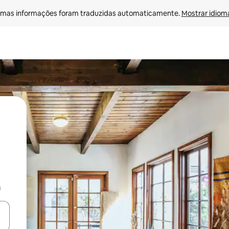
mas informações foram traduzidas automaticamente. 
Mostrar idioma
a
ore-os usando as seta para cima e para baixo do teclado ou tocando e