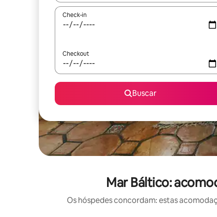
Check-in
Checkout
Buscar
Mar Báltico: acomo
Os hóspedes concordam: estas acomodações