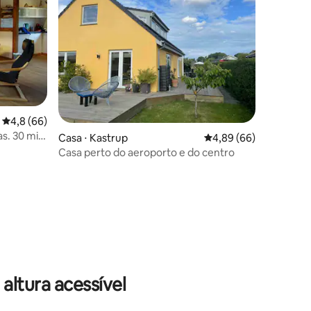
4,8 de uma avaliação média de 5, 66 avaliações
4,8 (66)
as. 30 min
Casa ⋅ Kastrup
4,89 de uma avaliação 
4,89 (66)
Casa perto do aeroporto e do centro
ções
ltura acessível