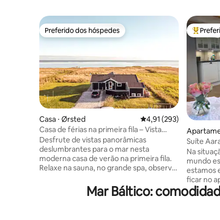
Preferido dos hóspedes
Prefe
Preferido dos hóspedes
Entre os
Casa ⋅ Ørsted
4,91 de uma avaliação m
4,91 (293)
Casa de férias na primeira fila – Vista
Apartamen
deslumbrante para o mar
Desfrute de vistas panorâmicas
Suíte Aara
deslumbrantes para o mar nesta
mais long
Na situaç
moderna casa de verão na primeira fila.
mundo es
Relaxe na sauna, no grande spa, observe
estamos e
as estrelas da banheira na natureza ou
ficar no 
relaxe ao redor da fogueira
Mar Báltico: comodida
fazenda de Aaraa. 
aconchegante. A área de estar da
família, o
cozinha, iluminada e convidativa, está
queiram o
totalmente equipada e os quartos são
fim de sem