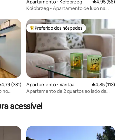
Apartamento ⋅ Kołobrzeg
4,95 de uma avaliação
4,95 (56)
Kołobrzeg - Apartamento de luxo na
Cidade Velha 52m
Preferido dos hóspedes
Entre os melhores preferidos dos hóspedes
,79 de uma avaliação média de 5, 331 avaliações
4,79 (331)
Apartamento ⋅ Vantaa
4,85 de uma avaliação 
4,85 (113)
o no
Apartamento de 2 quartos ao lado da
ções
ferrovia: perto do aeroporto e de
Helsinque
ra acessível