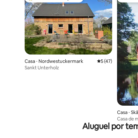
Entre os melhores preferidos dos hóspedes
Preferid
Casa ⋅ Nordwestuckermark
5 de uma avaliação 
5 (47)
Sankt Unterholz
Casa ⋅ Sk
Casa de m
Aluguel por te