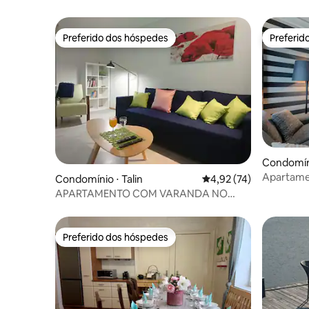
Preferido dos hóspedes
Preferid
Preferido dos hóspedes
Preferid
Condomín
Apartame
Condomínio ⋅ Talin
4,92 de uma avaliação 
4,92 (74)
inteligen
APARTAMENTO COM VARANDA NO
CENTRO DA CIDADE DE RAUA
Preferido dos hóspedes
Preferido dos hóspedes