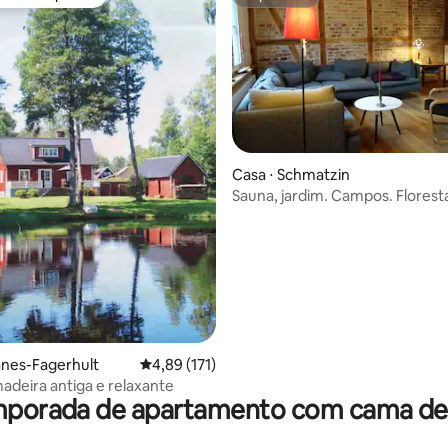
o dos hóspedes
Superhost
Casa ⋅ Schmatzin
Sauna, jardim. Campos. Florest
média de 5, 47 avaliações
para Usedom
ånes-Fagerhult
4,89 de uma avaliação média de 5, 171 avalia
4,89 (171)
adeira antiga e relaxante
mporada de apartamento com cama de a