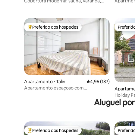
Cobertura moderna: sauna, varanda,
Apartment
perto da praia
room/be
Preferido dos hóspedes
Preferid
Entre os melhores preferidos dos hóspedes
Preferid
Apartamento ⋅ Talin
4,95 de uma avaliação m
4,95 (137)
Apartamento espaçoso com
Apartame
estacionamento privativo, Kadriorg
Holiday P
Aluguel por
Báltico
Preferido dos hóspedes
Preferid
Entre os melhores preferidos dos hóspedes
Preferid