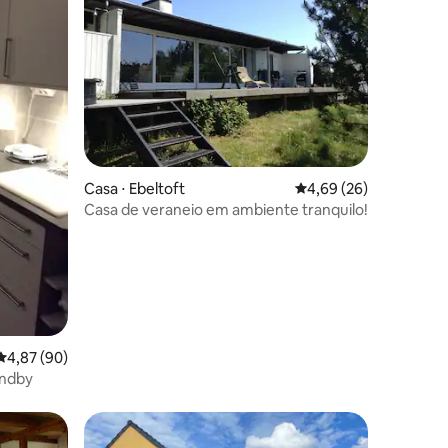
Casa ⋅ Ebeltoft
4,69 de uma avaliação
4,69 (26)
ções
Casa de veraneio em ambiente tranquilo!
4,87 de uma avaliação média de 5, 90 avaliações
4,87 (90)
andby