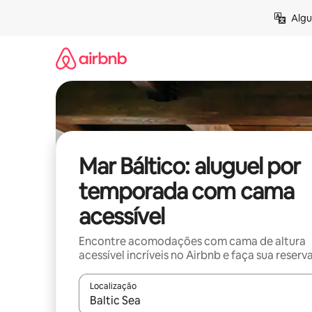
Pular
Algu
para
o
conteúdo
Mar Báltico: aluguel por
temporada com cama
acessível
Encontre acomodações com cama de altura
acessível incríveis no Airbnb e faça sua reserv
Localização
Quando os resultados estiverem disponíveis, expl