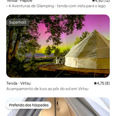
Tenda ⋅ Filipów
4,92 de uma a
4,92 (12)
• 4 Aventuras de Glamping - tenda com vista para o lago
Superhost
Superhost
Tenda ⋅ Virtsu
4,75 de uma 
4,75 (8)
Acampamento de luxo ao pôr do sol em Virtsu
Preferido dos hóspedes
Preferido dos hóspedes