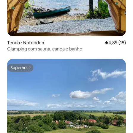
Tenda ⋅ Notodden
4,89 de uma a
4,89 (18)
Glamping com sauna, canoa e banho
Superhost
Superhost