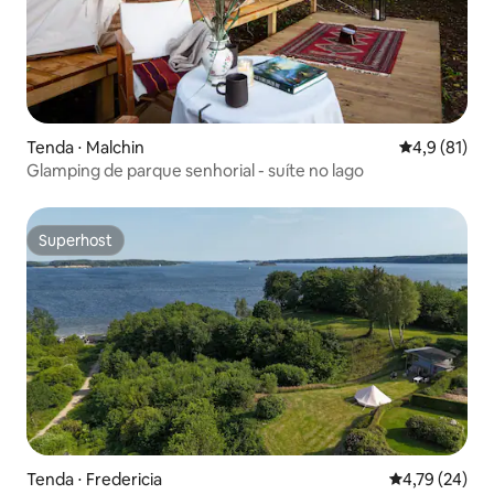
Tenda ⋅ Malchin
4,9 de uma a
4,9 (81)
Glamping de parque senhorial - suíte no lago
Superhost
Superhost
Tenda ⋅ Fredericia
4,79 de uma a
4,79 (24)