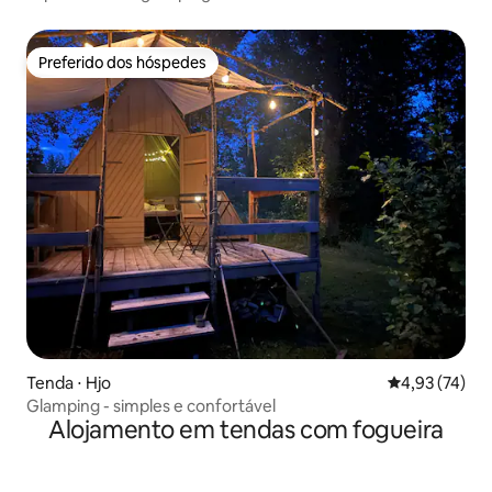
Preferido dos hóspedes
Preferido dos hóspedes
Tenda ⋅ Hjo
4,93 de uma a
4,93 (74)
Glamping - simples e confortável
Alojamento em tendas com fogueira