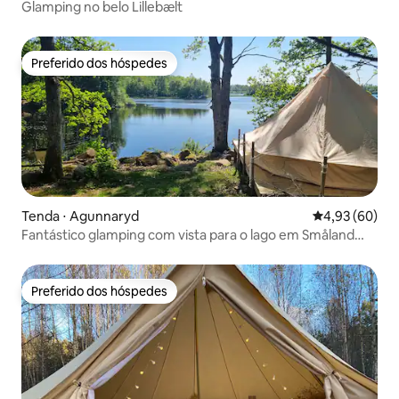
Glamping no belo Lillebælt
Preferido dos hóspedes
Preferido dos hóspedes
Tenda ⋅ Agunnaryd
4,93 de uma a
4,93 (60)
Fantástico glamping com vista para o lago em Småland
(privado)
Preferido dos hóspedes
Preferido dos hóspedes