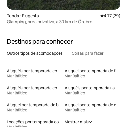
Tenda ⋅ Fjugesta
4,77 de uma a
4,77 (39)
Glamping, área privativa, a 30 km de Örebro
Destinos para conhecer
Outros tipos de acomodações
Coisas para fazer
Aluguéis por temporada com sauna
Aluguel por temporada de flats
Mar Báltico
Mar Báltico
Aluguéis por temporada com café da manhã
Aluguéis por temporada na orla
Mar Báltico
Mar Báltico
Aluguel por temporada de barcos
Aluguel por temporada de casas de hóspedes
Mar Báltico
Mar Báltico
Locações por temporada com piscina
Mostrar mais