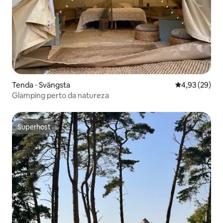
Tenda ⋅ Svängsta
4,93 de uma a
4,93 (29)
Glamping perto da natureza
Superhost
Superhost