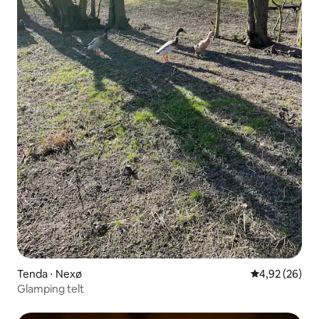
Tenda ⋅ Nexø
4,92 de uma a
4,92 (26)
Glamping telt