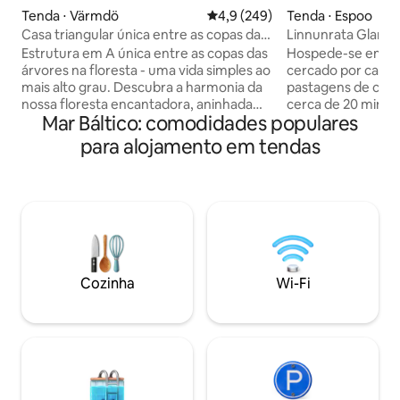
Tenda ⋅ Värmdö
4,9 de uma avaliação média de 
4,9 (249)
Tenda ⋅ Espoo
Casa triangular única entre as copas das
Linnunrata Glamp
árvores
Estrutura em A única entre as copas das
Hospede-se em u
árvores na floresta - uma vida simples ao
cercado por campo
mais alto grau. Descubra a harmonia da
pastagens de cava
nossa floresta encantadora, aninhada
cerca de 20 minut
Mar Báltico: comodidades populares
entre as belezas da natureza, onde
Aqui você vai adm
todos os dias se sente como um com a
da noite e acorda
para alojamento em tendas
natureza. Aproveite o vento e o espírito
canto dos pássaros
da natureza na lareira crepitante.
Três ovelhas tam
Cozinhe sua comida na grelha ou na
o lado da tenda du
chapa. Relaxamento total de tudo o mais
também temos gal
que tem sido importante! Aqui você
fazer companhia du
pode recarregar totalmente as baterias.
que você prefere:
Banheiro simples e chuveiro a cerca de
na companhia de 
90 metros de distância. Apenas chuveiro
ou comer uma ome
Cozinha
Wi-Fi
durante o verão. Espaço máximo para 2
diretamente com o
pessoas.
ninho? Bem-vindo 