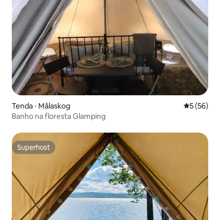
Tenda ⋅ Målaskog
5 de uma a
5 (56)
Banho na floresta Glamping
Superhost
Superhost