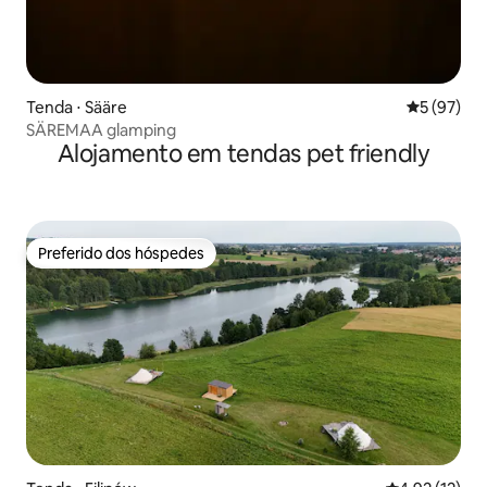
Tenda ⋅ Sääre
5 de uma a
5 (97)
SÄREMAA glamping
Alojamento em tendas pet friendly
Preferido dos hóspedes
Preferido dos hóspedes