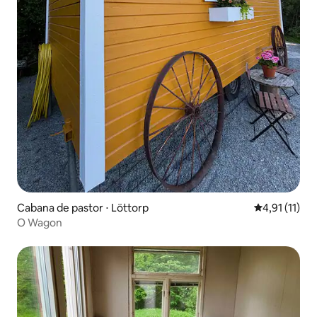
Cabana de pastor ⋅ Löttorp
4,91 de uma a
4,91 (11)
O Wagon