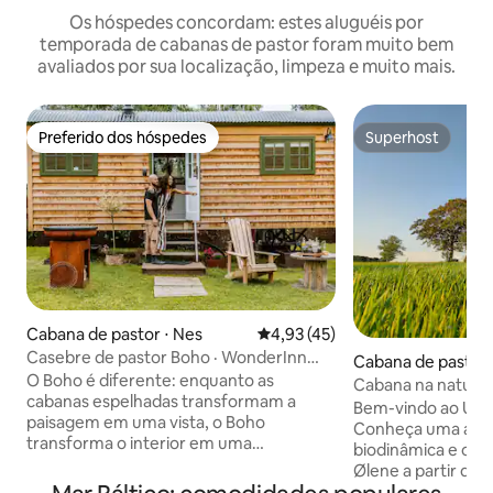
Os hóspedes concordam: estes aluguéis por
temporada de cabanas de pastor foram muito bem
avaliados por sua localização, limpeza e muito mais.
Preferido dos hóspedes
Superhost
Preferido dos hóspedes
Superhost
Cabana de pastor ⋅ Nes
4,93 de uma avaliação média de
4,93 (45)
Casebre de pastor Boho · WonderInn
Cabana de pastor 
Riverside
O Boho é diferente: enquanto as
e
Cabana na naturez
cabanas espelhadas transformam a
Bem-vindo ao Und
paisagem em uma vista, o Boho
Conheça uma autê
transforma o interior em uma
biodinâmica e o sa
experiência. Uma cabana de pastor
Ølene a partir de
convertida — acolhedora, eclética,
aconchegante cha