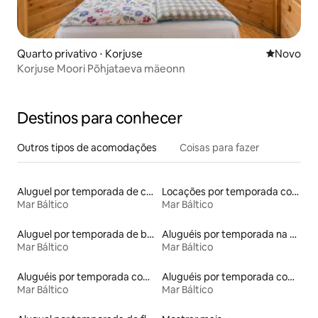
Quarto privativo ⋅ Korjuse
Novo lugar
Novo
Korjuse Moori Põhjataeva mäeonn
Destinos para conhecer
Outros tipos de acomodações
Coisas para fazer
Aluguel por temporada de casas de hóspedes
Locações por temporada com piscina
Mar Báltico
Mar Báltico
Aluguel por temporada de barcos
Aluguéis por temporada na orla
Mar Báltico
Mar Báltico
Aluguéis por temporada com café da manhã
Aluguéis por temporada com sauna
Mar Báltico
Mar Báltico