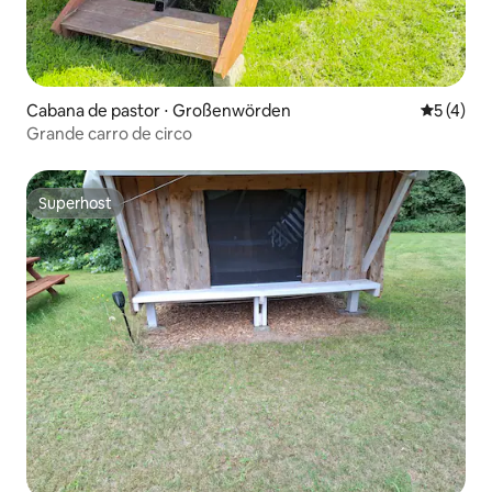
Cabana de pastor ⋅ Großenwörden
5 de uma 
5 (4)
Grande carro de circo
Superhost
Superhost