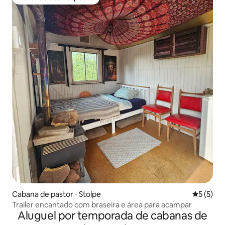
Preferido dos hóspedes
Cabana de pastor ⋅ Stolpe
5 de uma 
5 (5)
Trailer encantado com braseira e área para acampar
Aluguel por temporada de cabanas de