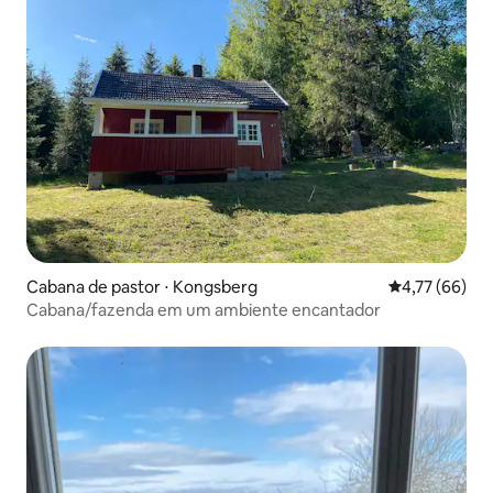
Cabana de pastor ⋅ Kongsberg
4,77 de uma a
4,77 (66)
Cabana/fazenda em um ambiente encantador