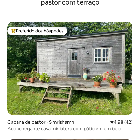
pastor com terraço
Preferido dos hóspedes
Entre os melhores preferidos dos hóspedes
Cabana de pastor ⋅ Simrishamn
4,98 de uma a
4,98 (42)
Aconchegante casa miniatura com pátio em um belo
ambiente