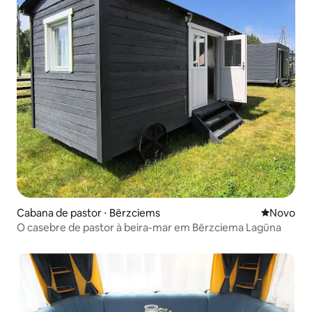
Cabana de pastor ⋅ Bērzciems
Novo lugar
Novo
O casebre de pastor à beira-mar em Bērzciema Lagūna