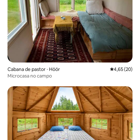
Cabana de pastor ⋅ Höör
4,65 de uma a
4,65 (20)
Microcasa no campo