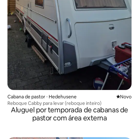
Cabana de pastor ⋅ Hedehusene
Novo lugar
Novo
Reboque Cabby para levar (reboque inteiro)
Aluguel por temporada de cabanas de
pastor com área externa