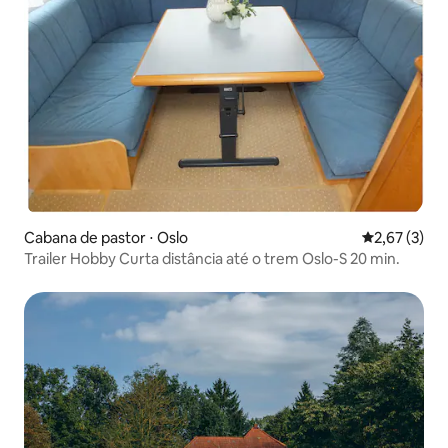
Cabana de pastor ⋅ Oslo
2,67 de uma 
2,67 (3)
Trailer Hobby Curta distância até o trem Oslo-S 20 min.