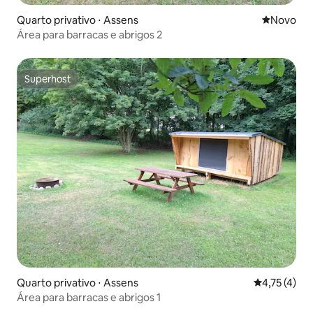
Quarto privativo ⋅ Assens
Novo lugar
Novo
Área para barracas e abrigos 2
Superhost
Superhost
Quarto privativo ⋅ Assens
4,75 de uma 
4,75 (4)
Área para barracas e abrigos 1