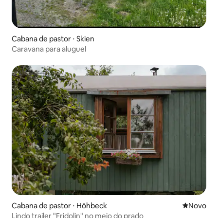
Cabana de pastor ⋅ Skien
Caravana para aluguel
Cabana de pastor ⋅ Höhbeck
Novo lugar
Novo
Lindo trailer "Fridolin" no meio do prado