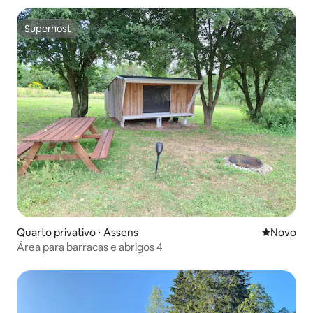
Superhost
Superhost
Quarto privativo ⋅ Assens
Novo lugar
Novo
Área para barracas e abrigos 4