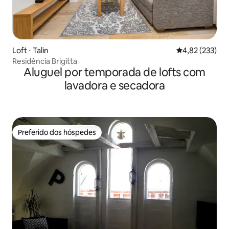
Loft ⋅ Talin
4,82 de uma av
4,82 (233)
Residência Brigitta
Aluguel por temporada de lofts com
lavadora e secadora
Preferido dos hóspedes
Preferido dos hóspedes