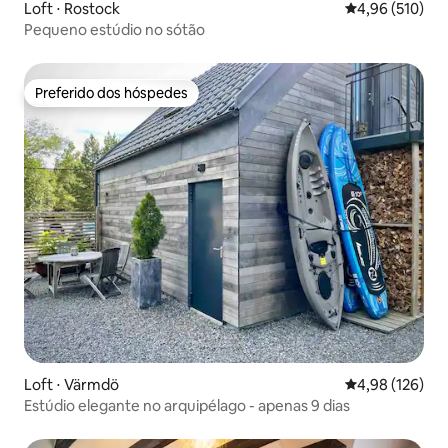
Loft ⋅ Rostock
4,96 de uma av
4,96 (510)
Pequeno estúdio no sótão
Preferido dos hóspedes
Preferido dos hóspedes
Loft ⋅ Värmdö
4,98 de uma av
4,98 (126)
Estúdio elegante no arquipélago - apenas 9 dias