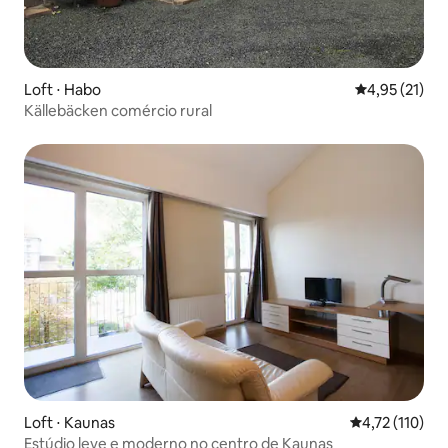
Loft ⋅ Habo
4,95 de uma a
4,95 (21)
Källebäcken comércio rural
Loft ⋅ Kaunas
4,72 de uma av
4,72 (110)
Estúdio leve e moderno no centro de Kaunas