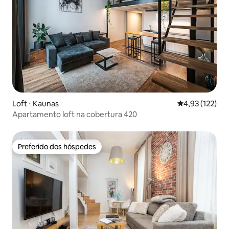
Loft ⋅ Kaunas
4,93 de uma av
4,93 (122)
Apartamento loft na cobertura 420
Preferido dos hóspedes
Preferido dos hóspedes