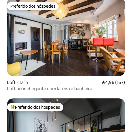
Preferido dos hóspedes
Preferido dos hóspedes
Loft ⋅ Talin
4,96 de uma av
4,96 (167)
Loft aconchegante com lareira e banheira
Preferido dos hóspedes
Entre os melhores preferidos dos hóspedes