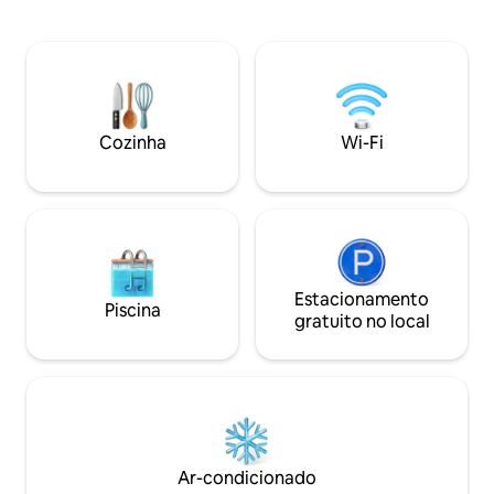
altura - uma cozinha americana
emergentes durant
totalmente equipada - um banheiro
Assista ao nascer 
moderno com chuveiro efeito chuva -
terraço repleto de
uma espaçosa sala de estar. Na galeria
a cidade. A pouco
está a confortável cama de casal. Por
museus, galerias,
favor, não envie perguntas sobre
encantadores, bou
eventos, filmagens ou similares. Os
Piquenique em pa
Cozinha
Wi-Fi
hóspedes têm acesso a todo o loft.
exuberantes nas 
Moramos a poucos minutos de distância
Superhosts atenci
e estamos à disposição dos nossos
estão disponíveis 
hóspedes como pessoas de contato.
Copenhague sob d
Hoheluft-West está localizado no
coração da cidade, a menos de dois
quilômetros do bairro Schanzenviertel, a
três quilômetros do Alster e a quatro
Estacionamento
Piscina
quilômetros do porto. A vizinhança é
gratuito no local
tranquila e segura, supermercados e
restaurantes estão a uma curta
distância. As estações de metrô
Hoheluftbrücke (U3) e Schlump (U2)
estão a poucos minutos de distância. O
ônibus 181 para quase em frente ao
prédio, e os ônibus M4 e M5 param a
Ar-condicionado
menos de 100 metros de distância. Nas