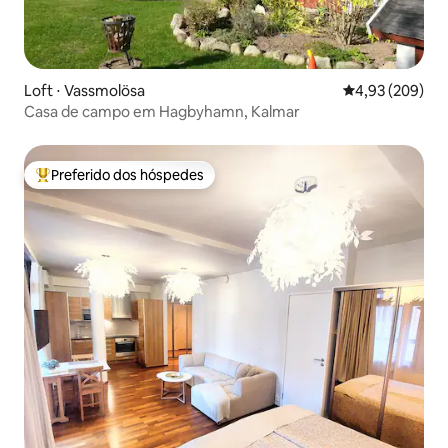
Loft ⋅ Vassmolösa
4,93 de uma ava
4,93 (209)
Casa de campo em Hagbyhamn, Kalmar
Preferido dos hóspedes
Entre os melhores preferidos dos hóspedes