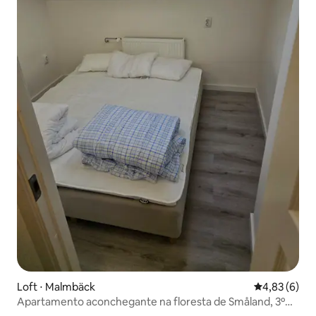
Loft ⋅ Malmbäck
4,83 de uma 
4,83 (6)
Apartamento aconchegante na floresta de Småland, 3º
andar.