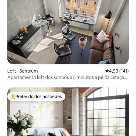
Loft ⋅ Sentrum
4,99 de uma av
4,99 (141)
Apartamento loft dos sonhos a 5 minutos a pé da Estação
Central
Preferido dos hóspedes
Entre os melhores preferidos dos hóspedes