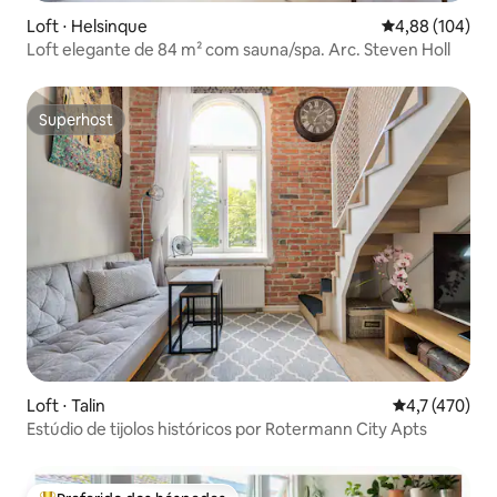
Loft ⋅ Helsinque
4,88 de uma av
4,88 (104)
Loft elegante de 84 m² com sauna/spa. Arc. Steven Holl
Superhost
Superhost
Loft ⋅ Talin
4,7 de uma av
4,7 (470)
Estúdio de tijolos históricos por Rotermann City Apts