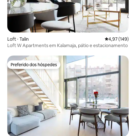
Loft ⋅ Talin
4,97 de uma av
4,97 (149)
Loft W Apartments em Kalamaja, pátio e estacionamento
Preferido dos hóspedes
Preferido dos hóspedes