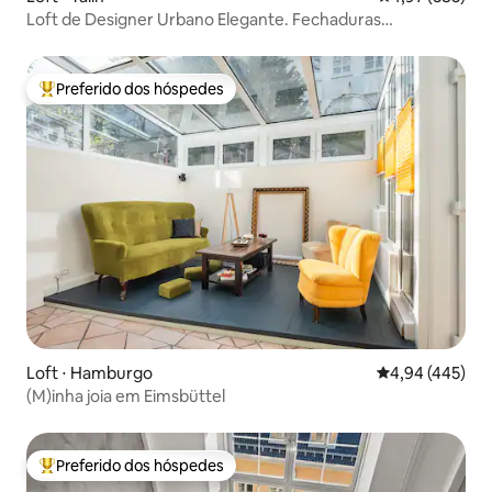
Loft de Designer Urbano Elegante. Fechaduras
inteligentes. Xbox.
Preferido dos hóspedes
Entre os melhores preferidos dos hóspedes
Loft ⋅ Hamburgo
4,94 de uma av
4,94 (445)
(M)inha joia em Eimsbüttel
Preferido dos hóspedes
Entre os melhores preferidos dos hóspedes