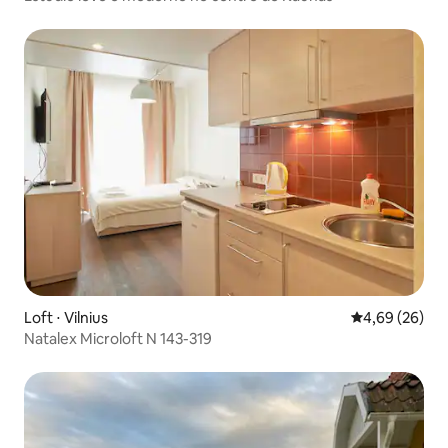
Loft ⋅ Vilnius
4,69 de uma a
4,69 (26)
Natalex Microloft N 143-319