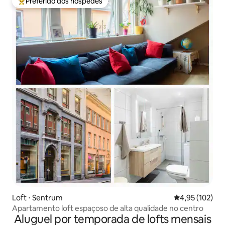
Preferido dos hóspedes
Entre os melhores preferidos dos hóspedes
Loft ⋅ Sentrum
4,95 de uma av
4,95 (102)
Apartamento loft espaçoso de alta qualidade no centro
Aluguel por temporada de lofts mensais