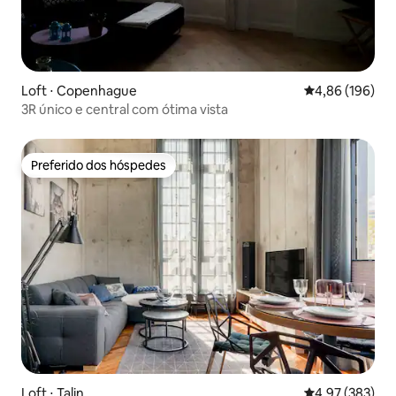
Loft ⋅ Copenhague
4,86 de uma av
4,86 (196)
3R único e central com ótima vista
Preferido dos hóspedes
Preferido dos hóspedes
Loft ⋅ Talin
4,97 de uma av
4,97 (383)