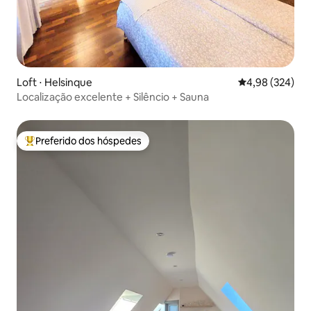
Loft ⋅ Helsinque
4,98 de uma ava
4,98 (324)
Localização excelente + Silêncio + Sauna
Preferido dos hóspedes
Entre os melhores preferidos dos hóspedes