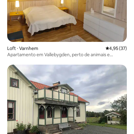
Loft ⋅ Varnhem
4,95 de uma a
4,95 (37)
Apartamento em Vallebygden, perto de animais e
natureza.