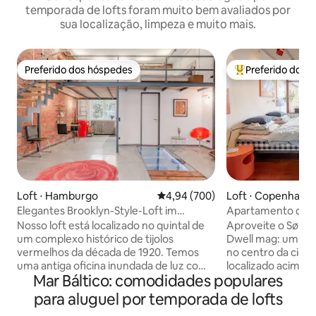
temporada de lofts foram muito bem avaliados por
sua localização, limpeza e muito mais.
Preferido dos hóspedes
Preferido dos 
Preferido dos hóspedes
Entre os melhore
Loft ⋅ Hamburgo
4,94 de uma avaliação média de 5
4,94 (700)
Loft ⋅ Copenhagu
Elegantes Brooklyn-Style-Loft im
Apartamento de ar
Herzen Hamburgs
para o lago e o pôr
Nosso loft está localizado no quintal de
Aproveite o Søbo
um complexo histórico de tijolos
Dwell mag: um ap
vermelhos da década de 1920. Temos
no centro da cidad
uma antiga oficina inundada de luz com
localizado acima 
Mar Báltico: comodidades populares
muito amor pelos detalhes, construída
Copenhague. Em p
com metal e carvalho de alta qualidade.
a galeria local No
para aluguel por temporada de lofts
Oferecemos: - Tetos de 5 metros de
conhecer artistas