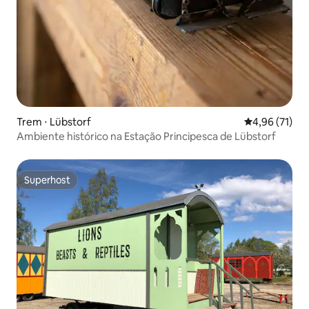
Trem ⋅ Lübstorf
4,96 de uma a
4,96 (71)
Ambiente histórico na Estação Principesca de Lübstorf
Superhost
Superhost