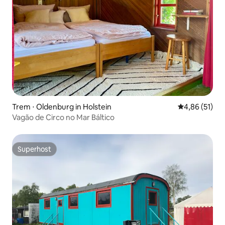
Trem ⋅ Oldenburg in Holstein
4,86 de uma a
4,86 (51)
Vagão de Circo no Mar Báltico
Superhost
Superhost