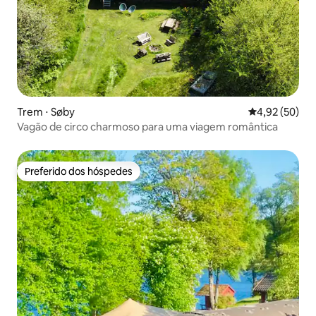
Trem ⋅ Søby
4,92 de uma a
4,92 (50)
Vagão de circo charmoso para uma viagem romântica
Preferido dos hóspedes
Preferido dos hóspedes