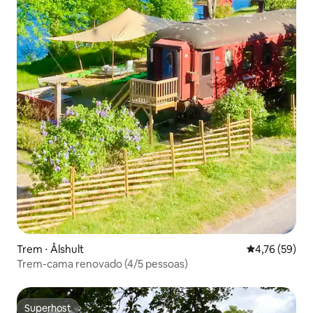
Trem ⋅ Ålshult
4,76 de uma a
4,76 (59)
Trem-cama renovado (4/5 pessoas)
Superhost