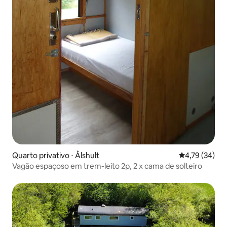
Quarto privativo ⋅ Ålshult
4,79 de uma a
4,79 (34)
Vagão espaçoso em trem-leito 2p, 2 x cama de solteiro