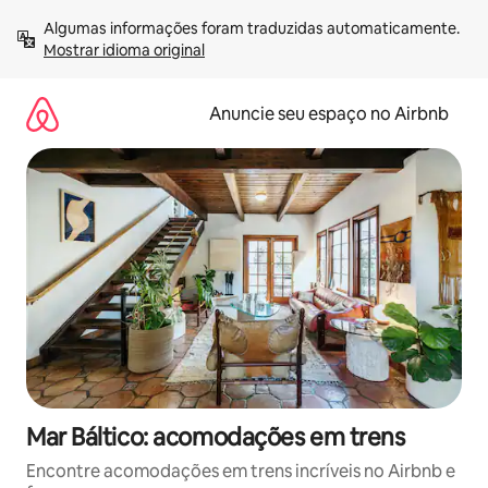
Pular
Algumas informações foram traduzidas automaticamente. 
para
Mostrar idioma original
o
conteúdo
Anuncie seu espaço no Airbnb
Mar Báltico: acomodações em trens
Encontre acomodações em trens incríveis no Airbnb e