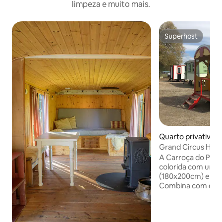
limpeza e muito mais.
Superhost
Superhost
Quarto privativo ⋅
Grand Circus Hotel
palhaço
A Carroça do Palh
colorida com uma 
(180x200cm) e um
Combina com casai
pequenas. O Grand Circus Hotel é um
hotel composto po
Cada vagão é uma 