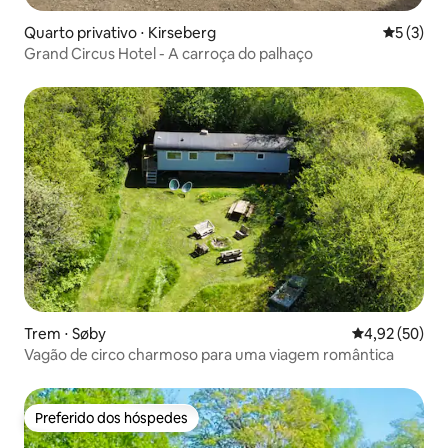
Quarto privativo ⋅ Kirseberg
5 de uma 
5 (3)
Grand Circus Hotel - A carroça do palhaço
Trem ⋅ Søby
4,92 de uma a
4,92 (50)
Vagão de circo charmoso para uma viagem romântica
Preferido dos hóspedes
Preferido dos hóspedes