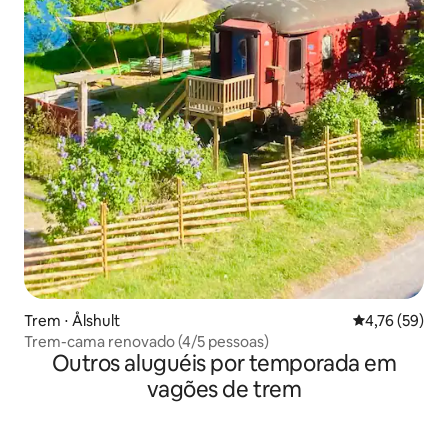
Trem ⋅ Ålshult
4,76 de uma a
4,76 (59)
Trem-cama renovado (4/5 pessoas)
Outros aluguéis por temporada em
vagões de trem