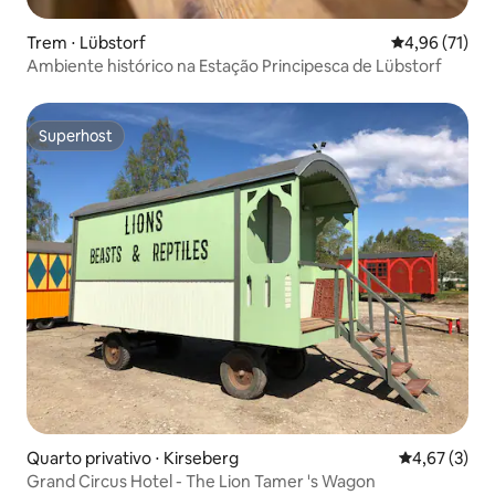
Trem ⋅ Lübstorf
4,96 de uma a
4,96 (71)
Ambiente histórico na Estação Principesca de Lübstorf
Superhost
Superhost
Quarto privativo ⋅ Kirseberg
4,67 de uma 
4,67 (3)
Grand Circus Hotel - The Lion Tamer 's Wagon