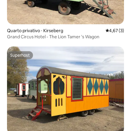
Quarto privativo ⋅ Kirseberg
4,67 de uma 
4,67 (3)
Grand Circus Hotel - The Lion Tamer 's Wagon
Superhost
Superhost