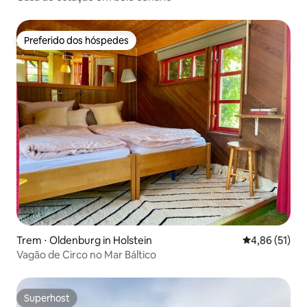
Preferido dos hóspedes
Preferido dos hóspedes
Trem ⋅ Oldenburg in Holstein
4,86 de uma a
4,86 (51)
Vagão de Circo no Mar Báltico
Superhost
Superhost