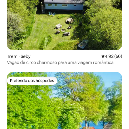
Trem ⋅ Søby
4,92 de uma a
4,92 (50)
Vagão de circo charmoso para uma viagem romântica
Preferido dos hóspedes
Preferido dos hóspedes