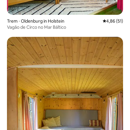
Trem ⋅ Oldenburg in Holstein
4,86 de uma a
4,86 (51)
Vagão de Circo no Mar Báltico