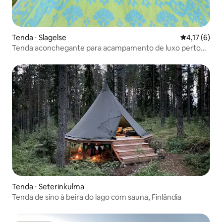
Tenda ⋅ Slagelse
4,17 de uma 
4,17 (6)
Tenda aconchegante para acampamento de luxo perto
da praia.
Tenda ⋅ Seterinkulma
Tenda de sino à beira do lago com sauna, Finlândia