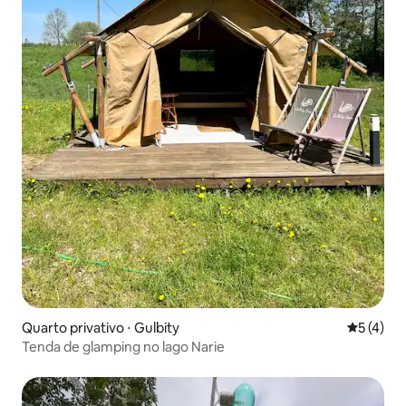
Quarto privativo ⋅ Gulbity
5 de uma 
5 (4)
Tenda de glamping no lago Narie