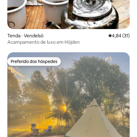
Tenda ⋅ Vendelsö
4,84 de uma a
4,84 (31)
Acampamento de luxo em Höjden
Preferido dos hóspedes
Preferido dos hóspedes