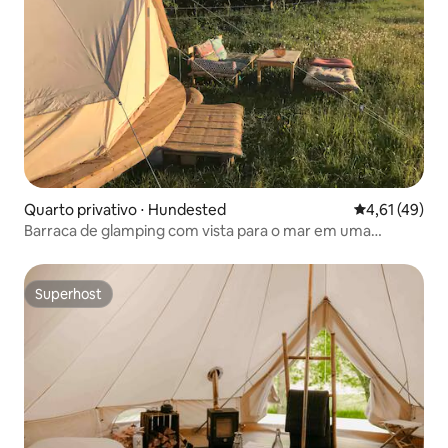
Quarto privativo ⋅ Hundested
4,61 de uma a
4,61 (49)
Barraca de glamping com vista para o mar em uma
fazenda agradável
Superhost
Superhost