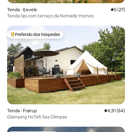
Tenda ⋅ Ķevele
5 de uma a
5 (27)
Tenda tipi com terraço da Nomadic Homes
Preferido dos hóspedes
Entre os melhores preferidos dos hóspedes
Tenda ⋅ Frørup
4,91 de uma a
4,91 (64)
Glamping HoTelt Sea Glimpse