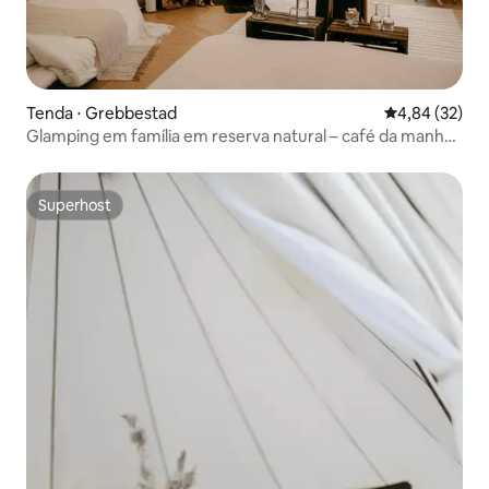
Tenda ⋅ Grebbestad
4,84 de uma a
4,84 (32)
Glamping em família em reserva natural – café da manhã
incluso
Superhost
Superhost