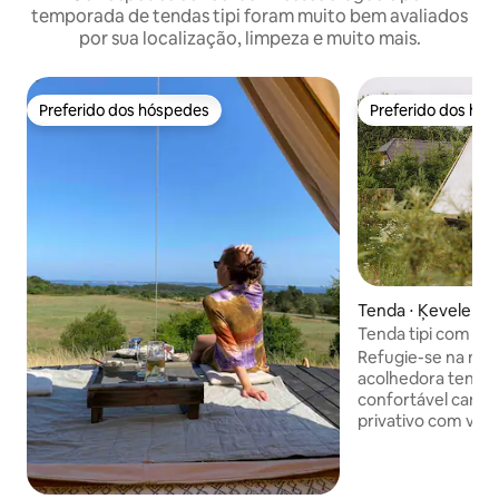
temporada de tendas tipi foram muito bem avaliados
por sua localização, limpeza e muito mais.
Preferido dos hóspedes
Preferido dos hó
Preferido dos hóspedes
Preferido dos hó
Tenda ⋅ Ķevele
Tenda tipi com te
Homes
Refugie-se na nat
acolhedora tenda 
confortável cama 
privativo com vist
com o canto dos pá
sons tranquilos da
redor. Desfrute d