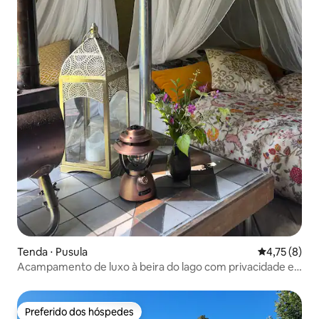
Tenda ⋅ Pusula
4,75 de uma 
4,75 (8)
Acampamento de luxo à beira do lago com privacidade e
sauna
Preferido dos hóspedes
Preferido dos hóspedes