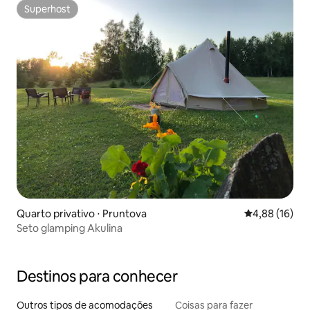
Superhost
Superhost
Quarto privativo ⋅ Pruntova
4,88 de uma a
4,88 (16)
Seto glamping Akulina
Destinos para conhecer
Outros tipos de acomodações
Coisas para fazer