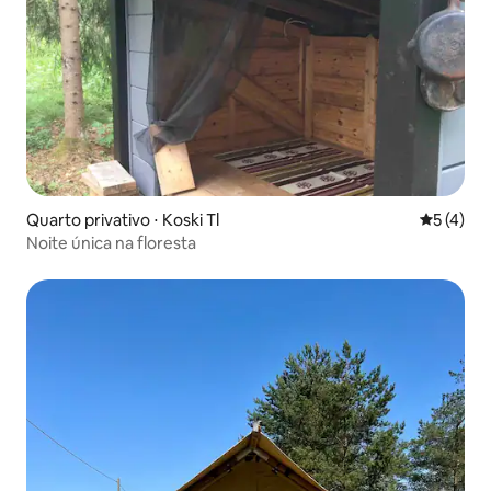
Quarto privativo ⋅ Koski Tl
5 de uma 
5 (4)
Noite única na floresta