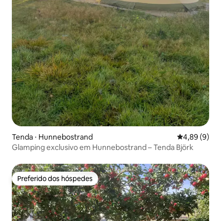
Tenda ⋅ Hunnebostrand
4,89 de uma 
4,89 (9)
Glamping exclusivo em Hunnebostrand – Tenda Björk
Preferido dos hóspedes
Preferido dos hóspedes