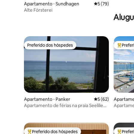
Apartamento ⋅ Sundhagen
5 de uma avaliação 
5 (79)
Alte Försterei
Alugu
Preferido dos hóspedes
Prefe
Preferido dos hóspedes
Entre os
Apartamento ⋅ Panker
5 de uma avaliação 
5 (62)
Apartame
Apartamento de férias na praia Seelilie
Apartamen
com excelente vista para o mar
o mar em 
Preferido dos hóspedes
Prefe