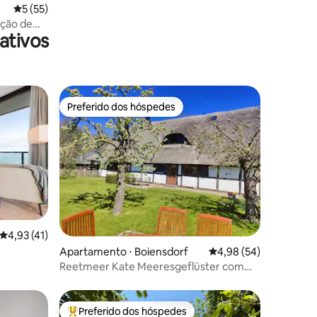
5 de uma avaliação média de 5, 55 avaliações
5 (55)
ação de
ativos
Preferido dos hóspedes
Preferido dos hóspedes
ções
4,93 de uma avaliação média de 5, 41 avaliações
4,93 (41)
Apartamento ⋅ Boiensdorf
4,98 de uma avaliação
4,98 (54)
Reetmeer Kate Meeresgeflüster com
sauna e spa
Preferido dos hóspedes