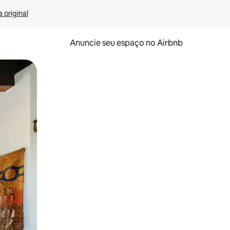
 original
Anuncie seu espaço no Airbnb
 deslizando o dedo na tela.