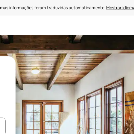
mas informações foram traduzidas automaticamente. 
Mostrar idioma
ore-os usando as seta para cima e para baixo do teclado ou tocando e