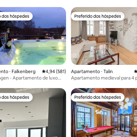
o dos hóspedes
Preferido dos hóspedes
o dos hóspedes
Preferido dos hóspedes
média de 5, 41 avaliações
nto ⋅ Falkenberg
4,94 de uma avaliação média de 5, 581 avalia
4,94 (581)
Apartamento ⋅ Talin
4
hagen - Apartamento de luxo
Apartamento medieval para 4 
eira de hidromassagem
com jacuzzi
o dos hóspedes
Preferido dos hóspedes
o dos hóspedes
Preferido dos hóspedes