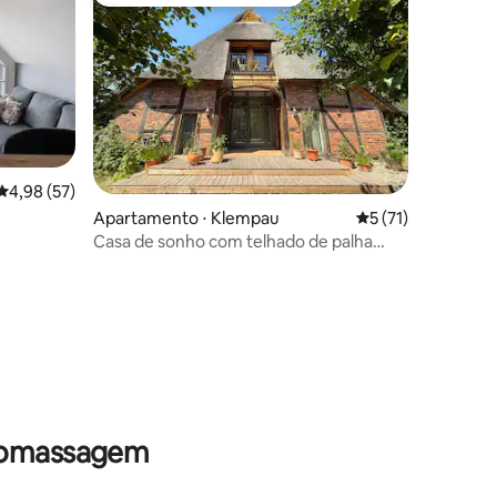
os hóspedes
Entre os melhores preferidos dos hóspedes
4,98 de uma avaliação média de 5, 57 avaliações
4,98 (57)
ções
Apartamento ⋅ Klempau
5 de uma avaliação
5 (71)
Casa de sonho com telhado de palha
perto de Lübeck
dromassagem