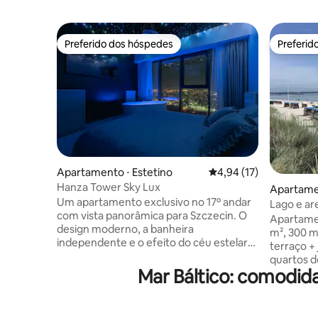
Preferido dos hóspedes
Preferid
Preferido dos hóspedes
Preferid
Apartamento ⋅ Estetino
4,94 de uma avaliação 
4,94 (17)
Hanza Tower Sky Lux
Apartame
Um apartamento exclusivo no 17º andar
Lago e ar
com vista panorâmica para Szczecin. O
Scharbeu
Apartame
design moderno, a banheira
m², 300 m 
independente e o efeito do céu estelar
terraço +
criam uma atmosfera cheia de
quartos d
relaxamento e uma atmosfera única.
Mar Báltico: comodid
varanda, 
Além disso, você encontrará: Uma
casal 1.8
piscina e uma piscina de remo para
1,5x2m (1x
crianças – momentos de relaxamento
de invern