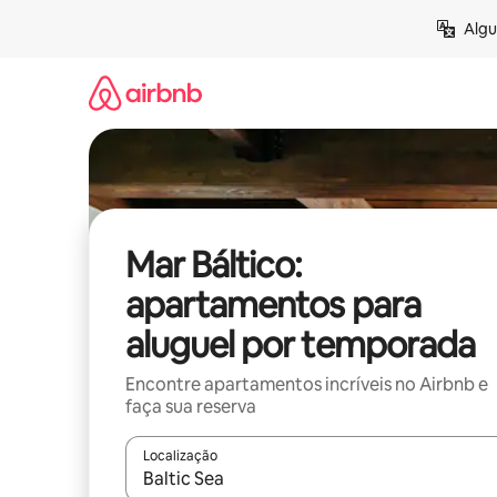
Pular
Algu
para
o
conteúdo
Mar Báltico:
apartamentos para
aluguel por temporada
Encontre apartamentos incríveis no Airbnb e
faça sua reserva
Localização
Quando os resultados estiverem disponíveis, expl