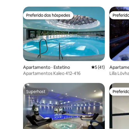
Preferido dos hóspedes
Preferid
Preferido dos hóspedes
Preferid
Apartamento ⋅ Estetino
5 de uma avaliação 
5 (41)
Apartame
Apartamentos Kaleo 412-416
Lilla Löv
com banh
privativa
Superhost
Preferid
Superhost
Preferid