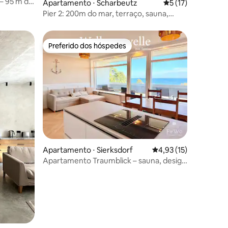
– 95 m da
Apartamento ⋅ Scharbeutz
5 de uma avaliação
5 (17)
Pier 2: 200m do mar, terraço, sauna,
lareira (EG)
Preferido dos hóspedes
os hóspedes
Preferido dos hóspedes
ções
Apartamento ⋅ Sierksdorf
4,93 de uma avaliação
4,93 (15)
Apartamento Traumblick – sauna, design
e primeira fileira