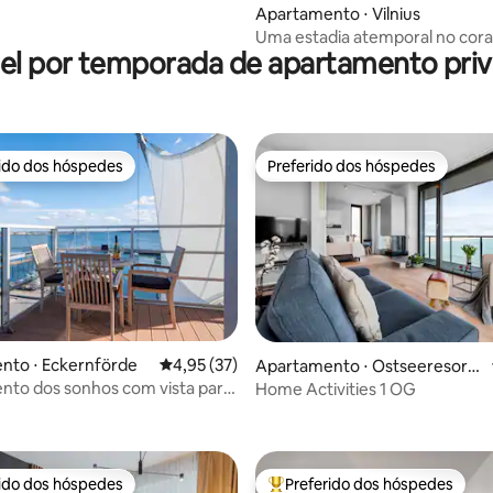
média de 5, 79 avaliações
Apartamento ⋅ Vilnius
Uma estadia atemporal no cor
el por temporada de apartamento priv
Vilnius
rido dos hóspedes
Preferido dos hóspedes
 melhores preferidos dos hóspedes
Preferido dos hóspedes
média de 5, 62 avaliações
nto ⋅ Eckernförde
4,95 de uma avaliação média de 5, 37 avalia
4,95 (37)
Apartamento ⋅ Ostseeresort
Olpenitz
to dos sonhos com vista para
Home Activities 1 OG
Hafenspitze 41
rido dos hóspedes
Preferido dos hóspedes