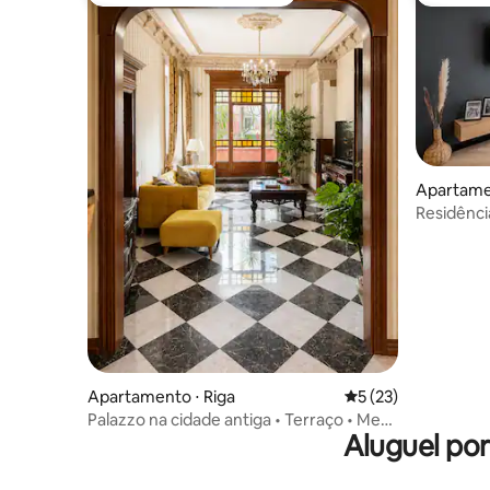
Entre os melhores preferidos dos hóspedes
Entre os
Apartame
Residência
Apartamento ⋅ Riga
5 de uma avaliação 
5 (23)
Palazzo na cidade antiga • Terraço • Mesa
Aluguel po
de sinuca