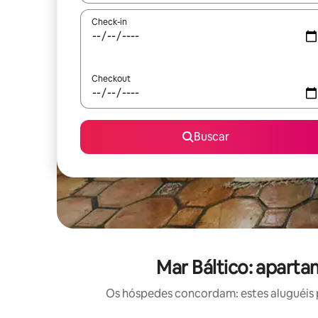
Check-in
Checkout
Buscar
Mar Báltico: apart
Os hóspedes concordam: estes aluguéis 