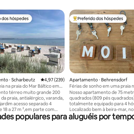
o dos hóspedes
Preferido dos hóspedes
o dos hóspedes
Entre os melhores preferidos d
média de 5, 17 avaliações
nto ⋅ Scharbeutz
4,97 de uma avaliação média de 5, 239 avalia
4,97 (239)
Apartamento ⋅ Behrensdorf
eia na praia do Mar Báltico em
Férias de sonho em uma praia n
tz
nto térreo muito grande 200
Nosso apartamento de 75 met
da praia, antialérgico, varanda,
quadrados (809 pés quadrados)
 jardim acesso separado 4
totalmente equipado para 4 hó
e 18 a 27 m ²,em parte com
Localizado bem à beira-mar, no
ades populares para aluguéis por tem
3 camas de casal 3 camas de
superior de uma casa centenár
x2m. 2x sofá-cama de casal
telhado de palha, ele oferece 2
 na sala de estar, 1x no jardim
cada um com uma cama de cas
o, aqui também 2 sofás de
ampla sala de estar, uma cozin