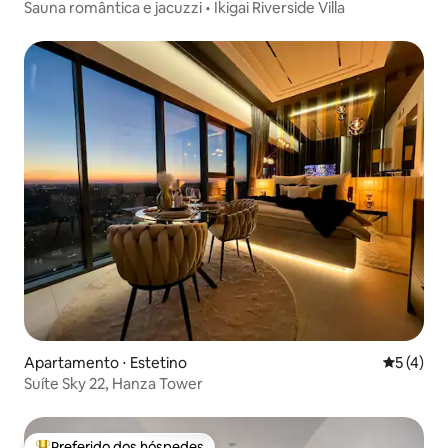
Sauna romântica e jacuzzi • Ikigai Riverside Villa
Apartamento ⋅ Estetino
5 de uma 
5 (4)
Suíte Sky 22, Hanza Tower
Preferido dos hóspedes