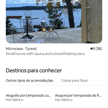
Microcasa ⋅ Tyresö
5 de uma a
5 (36)
Small house with sauna and a breathtaking view
Destinos para conhecer
Outros tipos de acomodações
Coisas para fazer
Aluguéis por temporada com sauna
Aluguel por temporada de flats
Mar Báltico
Mar Báltico