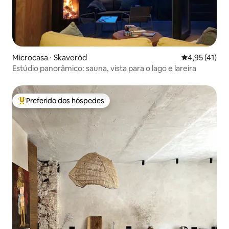
Microcasa ⋅ Skaveröd
4,95 de uma a
4,95 (41)
Estúdio panorâmico: sauna, vista para o lago e lareira
Preferido dos hóspedes
Entre os melhores preferidos dos hóspedes