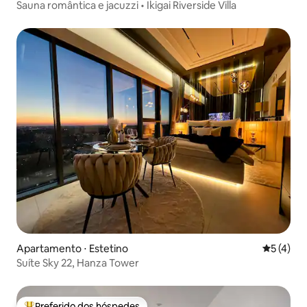
Sauna romântica e jacuzzi • Ikigai Riverside Villa
Apartamento ⋅ Estetino
5 de uma 
5 (4)
Suíte Sky 22, Hanza Tower
Preferido dos hóspedes