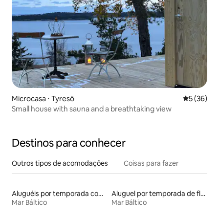
Microcasa ⋅ Tyresö
5 de uma a
5 (36)
Small house with sauna and a breathtaking view
Destinos para conhecer
Outros tipos de acomodações
Coisas para fazer
Aluguéis por temporada com sauna
Aluguel por temporada de flats
Mar Báltico
Mar Báltico