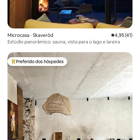
Microcasa ⋅ Skaveröd
4,95 de uma a
4,95 (41)
Estúdio panorâmico: sauna, vista para o lago e lareira
Preferido dos hóspedes
Entre os melhores preferidos dos hóspedes