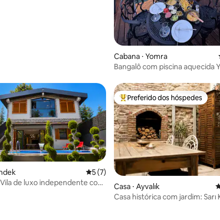
Cabana ⋅ Yomra
Bangalô com piscina aquecida 
Preferido dos hóspedes
Entre os melhores preferidos d
endek
5 de uma avaliação média de 5, 7 avalia
5 (7)
 Vila de luxo independente com
Casa ⋅ Ayvalık
4
quecida
Casa histórica com jardim: Sarı 
Ayvalık