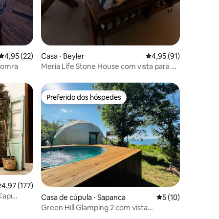
4,95 de uma avaliação média de 5, 22 avaliações
4,95 (22)
Casa ⋅ Beyler
4,95 de uma avaliação
4,95 (91)
Yomra
Meria Life Stone House com vista para o
lago na natureza
Preferido dos hóspedes
os hóspedes
Preferido dos hóspedes
ções
,97 de uma avaliação média de 5, 177 avaliações
4,97 (177)
Kapı
Casa de cúpula ⋅ Sapanca
5 de uma avaliação
5 (10)
Green Hill Glamping 2 com vista
panorâmica para o lago