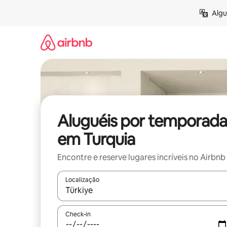
Pular
Algu
para
o
conteúdo
Aluguéis por temporada
em Turquia
Encontre e reserve lugares incríveis no Airbnb
Localização
Quando os resultados estiverem disponíveis, expl
Check-in