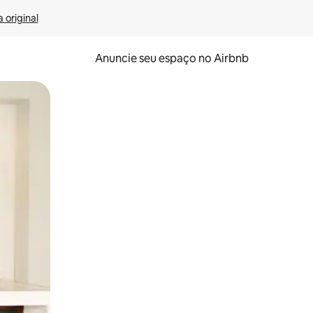
 original
Anuncie seu espaço no Airbnb
 deslizando o dedo na tela.