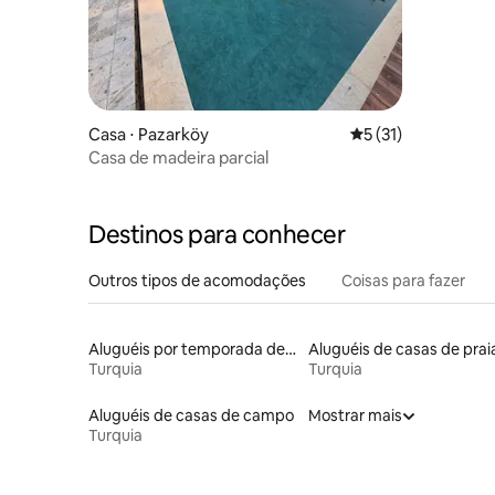
Casa ⋅ Pazarköy
5 de uma avaliação 
5 (31)
Casa de madeira parcial
Destinos para conhecer
Outros tipos de acomodações
Coisas para fazer
Aluguéis por temporada de acomodações de luxo
Aluguéis de casas de prai
Turquia
Turquia
Aluguéis de casas de campo
Mostrar mais
Turquia