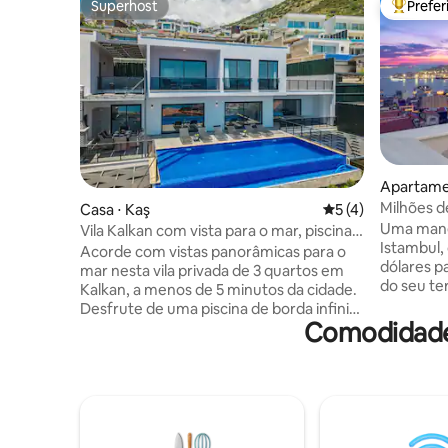
Superhost
Prefe
Superhost
Entre os
Apartame
Milhões d
Casa ⋅ Kaş
5 de uma avaliação
5 (4)
terraço pr
Uma mane
Vila Kalkan com vista para o mar, piscina
Istambul,
de borda infinita privativa
Acorde com vistas panorâmicas para o
dólares p
mar nesta vila privada de 3 quartos em
do seu te
Kalkan, a menos de 5 minutos da cidade.
quarto e s
Desfrute de uma piscina de borda infinita
cobertura
Comodidades
isolada de 10 m, terraços para banhos de
um elegan
sol, espreguiçadeiras de qualidade,
do século
refeições ao ar livre, churrasqueira de
Mobiliado
tijolos e tênis de mesa. Relaxe na área de
antiguida
estar integrada com Smart TV, sofá-
design co
cama, cozinha totalmente abastecida,
encontra-
máquina de lavar louça, máquina de lavar