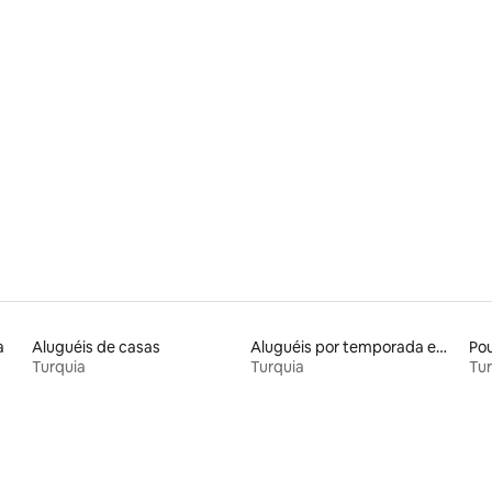
média de 5, 31 avaliações
a
Aluguéis de casas
Aluguéis por temporada em resorts
Po
Turquia
Turquia
Tur