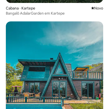
Cabana ⋅ Kartepe
Novo lugar
Novo
Bangalô AdalarGarden em Kartepe