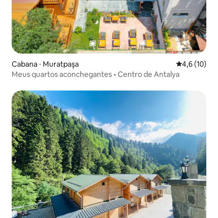
Cabana ⋅ Muratpaşa
4,6 de uma a
4,6 (10)
Meus quartos aconchegantes • Centro de Antalya