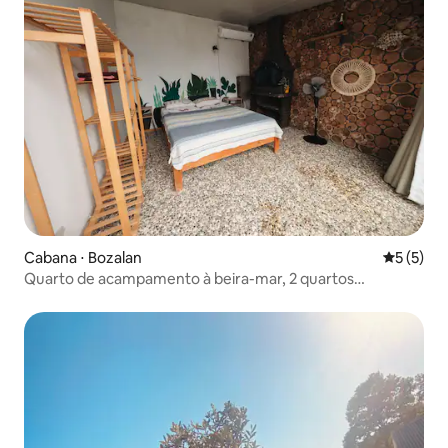
Cabana ⋅ Bozalan
5 de uma 
5 (5)
Quarto de acampamento à beira-mar, 2 quartos
disponíveis