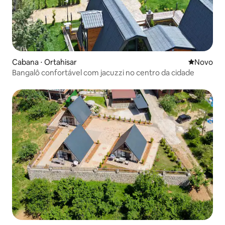
Cabana ⋅ Ortahisar
Novo lugar
Novo
Bangalô confortável com jacuzzi no centro da cidade