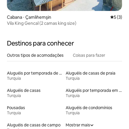
Cabana ⋅ Çamlıhemşin
5 de uma 
5 (3)
Vila King Gencal (2 camas king size)
Destinos para conhecer
Outros tipos de acomodações
Coisas para fazer
Aluguéis por temporada de acomodações de luxo
Aluguéis de casas de praia
Turquia
Turquia
Aluguéis de casas
Aluguéis por temporada em resorts
Turquia
Turquia
Pousadas
Aluguéis de condomínios
Turquia
Turquia
Aluguéis de casas de campo
Mostrar mais