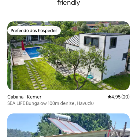
friendly
Preferido dos hóspedes
Preferido dos hóspedes
Cabana ⋅ Kemer
4,95 de uma a
4,95 (20)
SEA LIFE Bungalow 100m denize, Havuzlu