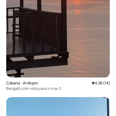
Cabana ⋅ Ardeşen
4,36 de uma a
4,36 (14)
Bangalô com vista para o mar 2