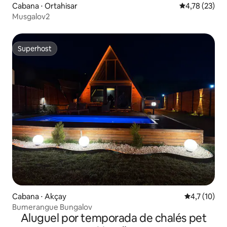
Cabana ⋅ Ortahisar
4,78 de uma a
4,78 (23)
Musgalov2
Superhost
Superhost
Cabana ⋅ Akçay
4,7 de uma a
4,7 (10)
Bumerangue Bungalov
Aluguel por temporada de chalés pet