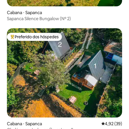
Cabana ⋅ Sapanca
Sapanca Silence Bungalow (Nº 2)
Preferido dos hóspedes
Entre os melhores preferidos dos hóspedes
Cabana ⋅ Sapanca
4,92 de uma a
4,92 (39)