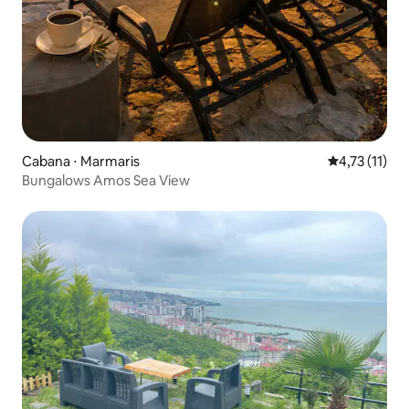
Cabana ⋅ Marmaris
4,73 de uma a
4,73 (11)
Bungalows Amos Sea View