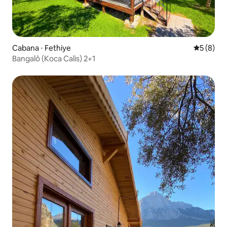
Cabana ⋅ Fethiye
5 de uma 
5 (8)
Bangalô (Koca Calis) 2+1