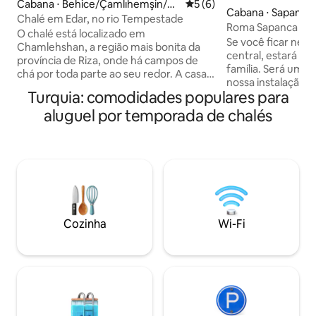
Cabana ⋅ Behice/Çamlıhemşin/Ri
5 de uma avaliação média d
5 (6)
Cabana ⋅ Sapanca
ze,
Chalé em Edar, no rio Tempestade
Roma Sapanca Ra 
O chalé está localizado em
Se você ficar nest
Chamlehshan, a região mais bonita da
central, estará p
província de Riza, onde há campos de
família. Será um 
chá por toda parte ao seu redor. A casa
nossa instalação p
de campo tem vista para o rio Al-Asefeh
Turquia: comodidades populares para
pessoas, que prop
e fica a 1,2 km da rua principal. É
espírito para você
aluguel por temporada de chalés
composta por dois andares e pode
Principais inform
acomodar 3-4 pessoas. O primeiro andar
acomodação: - Aq
tem uma cama de casal O segundo
piscina aquecida (
andar tem uma cama de solteiro ou de
junho) -fogueira - 
casal, dependendo do número de
ambiente isolado 
pessoas Você vai se divertir muito neste
café da manhã (cortes
lugar confortável para ficar. O café da
barbecue -2+1 qu
manhã para dois custa $ 30 Todos os
pessoas Observação importante: NÃO
hóspedes devem fornecer cópias de
Cozinha
Wi-Fi
aceitamos grupos
seus passaportes, e esta é uma condição
para se hospedar em propriedades
turísticas na Turquia.