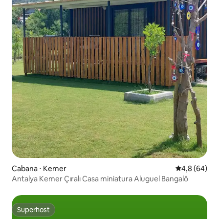
Cabana ⋅ Kemer
4,8 de uma a
4,8 (64)
Antalya Kemer Çıralı Casa miniatura Aluguel Bangalô
Superhost
Superhost