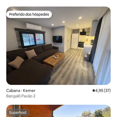
Preferido dos hóspedes
Preferido dos hóspedes
Cabana ⋅ Kemer
4,95 de uma a
4,95 (37)
Bangalô Pavão 2
Superhost
Superhost