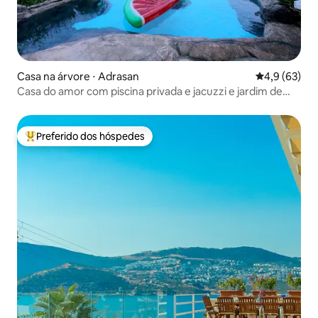
Casa na árvore ⋅ Adrasan
4,9 de uma a
4,9 (63)
Casa do amor com piscina privada e jacuzzi e jardim de
conto de fadas
Preferido dos hóspedes
Entre os melhores preferidos dos hóspedes