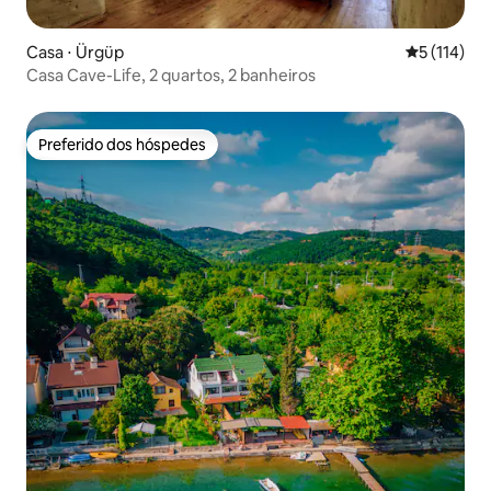
Casa ⋅ Ürgüp
5 de uma av
5 (114)
Casa Cave-Life, 2 quartos, 2 banheiros
Preferido dos hóspedes
Preferido dos hóspedes