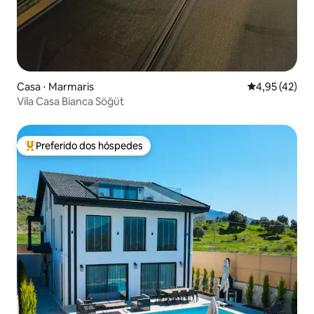
Casa ⋅ Marmaris
4,95 de uma a
4,95 (42)
Vila Casa Bianca Söğüt
Preferido dos hóspedes
Entre os melhores preferidos dos hóspedes