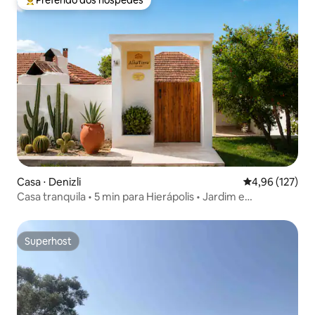
Preferido dos hóspedes
Entre os melhores preferidos dos hóspedes
Casa ⋅ Denizli
4,96 de uma av
4,96 (127)
Casa tranquila • 5 min para Hierápolis • Jardim e
churrasqueira
Superhost
Superhost