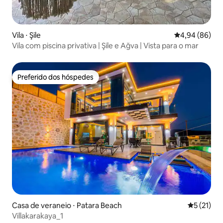
Vila ⋅ Şile
4,94 de uma av
4,94 (86)
Vila com piscina privativa | Şile e Ağva | Vista para o mar
Preferido dos hóspedes
Preferido dos hóspedes
Casa de veraneio ⋅ Patara Beach
5 de uma a
5 (21)
Villakarakaya_1