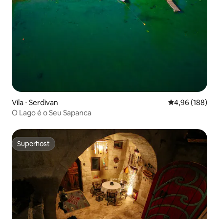
Vila ⋅ Serdivan
4,96 de uma av
4,96 (188)
O Lago é o Seu Sapanca
Superhost
Superhost