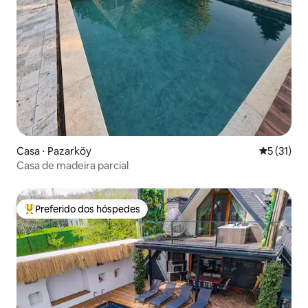
Casa ⋅ Pazarköy
5 de uma a
5 (31)
Casa de madeira parcial
Preferido dos hóspedes
Entre os melhores preferidos dos hóspedes