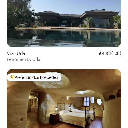
Vila ⋅ Urla
4,93 de uma av
4,93 (108)
Fenomen Ev Urla
Preferido dos hóspedes
Entre os melhores preferidos dos hóspedes