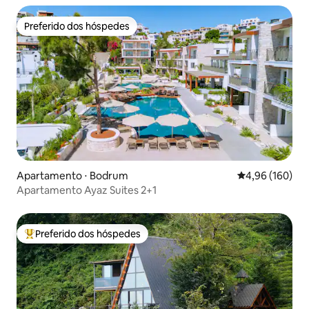
Preferido dos hóspedes
Preferido dos hóspedes
Apartamento ⋅ Bodrum
4,96 de uma av
4,96 (160)
Apartamento Ayaz Suites 2+1
Preferido dos hóspedes
Entre os melhores preferidos dos hóspedes