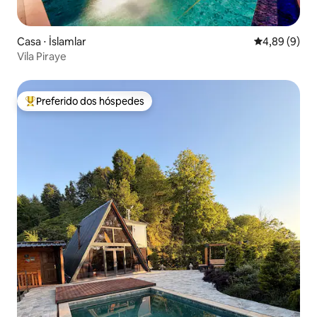
Casa ⋅ İslamlar
4,89 de uma 
4,89 (9)
Vila Piraye
Preferido dos hóspedes
Entre os melhores preferidos dos hóspedes