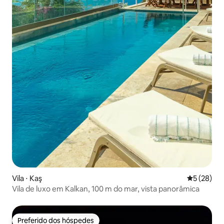
Vila ⋅ Kaş
5 de uma a
5 (28)
Vila de luxo em Kalkan, 100 m do mar, vista panorâmica
Preferido dos hóspedes