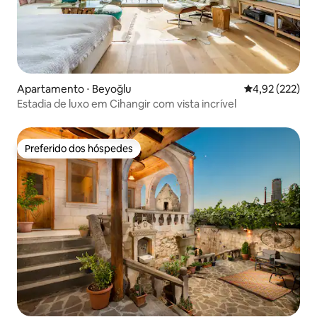
Apartamento ⋅ Beyoğlu
4,92 de uma av
4,92 (222)
Estadia de luxo em Cihangir com vista incrível
Preferido dos hóspedes
Preferido dos hóspedes