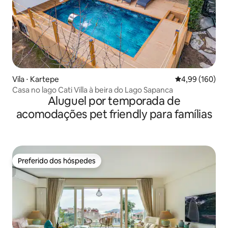
Vila ⋅ Kartepe
4,99 de uma av
4,99 (160)
Casa no lago Cati Villa à beira do Lago Sapanca
Aluguel por temporada de
acomodações pet friendly para famílias
Preferido dos hóspedes
Preferido dos hóspedes