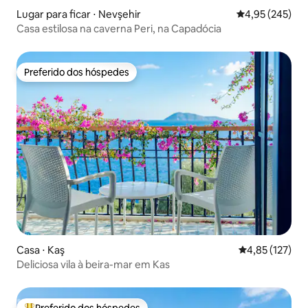
Lugar para ficar ⋅ Nevşehir
4,95 de uma av
4,95 (245)
Casa estilosa na caverna Peri, na Capadócia
Preferido dos hóspedes
Preferido dos hóspedes
Casa ⋅ Kaş
4,85 de uma av
4,85 (127)
Deliciosa vila à beira-mar em Kas