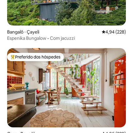
Bangalô ⋅ Çayeli
4,94 de uma ava
4,94 (228)
Espenika Bungalow • Com jacuzzi
Preferido dos hóspedes
Entre os melhores preferidos dos hóspedes