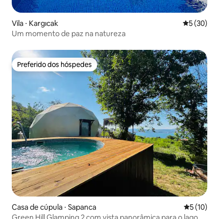
Vila ⋅ Kargıcak
5 de uma a
5 (30)
Um momento de paz na natureza
Preferido dos hóspedes
Preferido dos hóspedes
Casa de cúpula ⋅ Sapanca
5 de uma a
5 (10)
Green Hill Glamping 2 com vista panorâmica para o lago