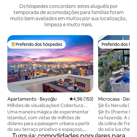
Os hóspedes concordam: estes aluguéis por
temporada de acomodações para famílias foram
muito bem avaliados em muitos por sua localização,
limpeza e muito mais.
Preferido dos hóspedes
Preferido dos hó
Entre os melhores preferidos dos hóspedes
Preferido dos hó
Apartamento ⋅ Beyoğlu
4,96 de uma avaliação média de 
4,96 (153)
Microcasa ⋅ Demr
Milhões de visualizações! Cobertura:
Şiir Ev Neruda (Ca
terraço privado, estilo
Panorâmica de Ke
Uma maneira mágica de experimentar
Şiir Ev (Poeme Ho
Istambul, com vistas de milhões de
na fazenda. A cas
dólares para a paisagem urbana a partir
da colina de frent
do seu terraço privativo e espaçoso,
do sol e lua cheia
Turquia: comodidades populares para
quarto e sala de estar. Esta é uma
cozinha totalment