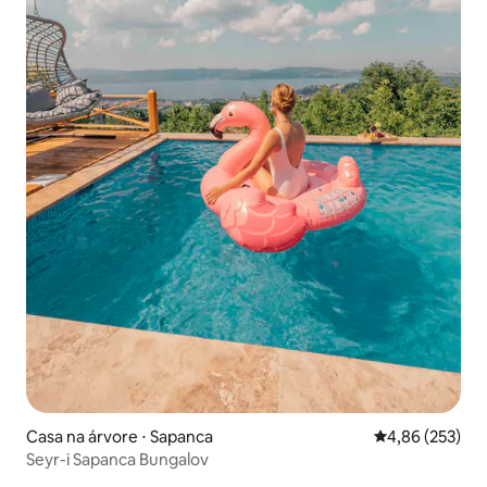
Casa na árvore ⋅ Sapanca
4,86 de uma av
4,86 (253)
Seyr-i Sapanca Bungalov