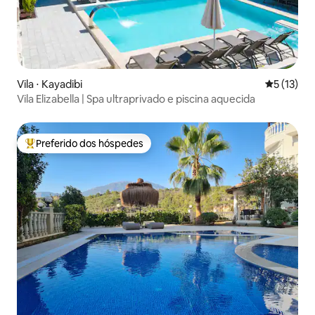
Vila ⋅ Kayadibi
5 de uma a
5 (13)
Vila Elizabella | Spa ultraprivado e piscina aquecida
Preferido dos hóspedes
Entre os melhores preferidos dos hóspedes