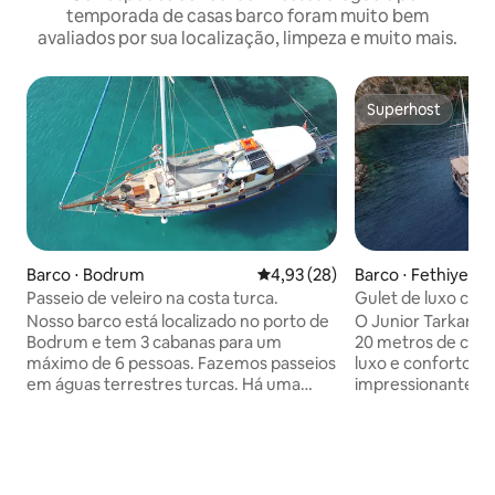
temporada de casas barco foram muito bem
avaliados por sua localização, limpeza e muito mais.
Superhost
Superhost
Barco ⋅ Bodrum
4,93 de uma avaliação média de
4,93 (28)
Barco ⋅ Fethiye
Passeio de veleiro na costa turca.
Gulet de luxo com
Nosso barco está localizado no porto de
O Junior Tarkan é
Bodrum e tem 3 cabanas para um
20 metros de com
máximo de 6 pessoas. Fazemos passeios
luxo e conforto 
em águas terrestres turcas. Há uma
impressionante ba
cozinha e uma equipe no barco. Nosso
de luxo. TV, ar-co
barco tem tapete, a casa tem um vaso
de cabelo estão d
sanitário e uma cabana de chuveiro. Há
cabana como com
um conjunto de snorkel e paletes de
além de chuveiro e
máscara. Há um equipamento de esqui.
privativos em ca