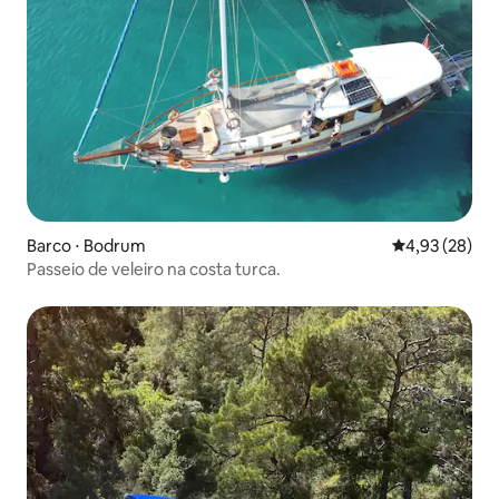
Barco ⋅ Bodrum
4,93 de uma a
4,93 (28)
Passeio de veleiro na costa turca.