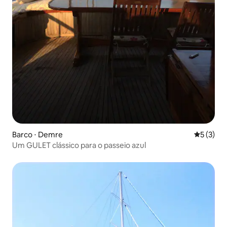
Barco ⋅ Demre
5 de uma 
5 (3)
Um GULET clássico para o passeio azul