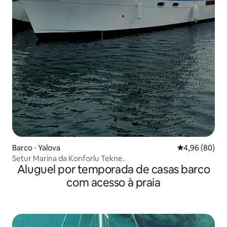
Barco ⋅ Yalova
4,96 de uma av
4,96 (80)
Setur Marina da Konforlu Tekne.
Aluguel por temporada de casas barco
com acesso à praia