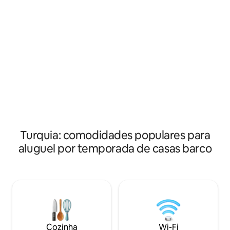
Nossos quartos têm camas de casal.
superior espaçoso 
(Nosso barco é 3 cabine e chuveiro ,wc .t
barco é equipado
é para 6 pessoas. Somos 2 a 3 crew. você
jantar no deck tra
pode navegar ao longo da costa e parar
(BeinSports, Netf
em muitos locais diferentes e
ampla variedade 
experimentar o máximo do litoral).
entretenimento.
Turquia: comodidades populares para
aluguel por temporada de casas barco
Cozinha
Wi-Fi