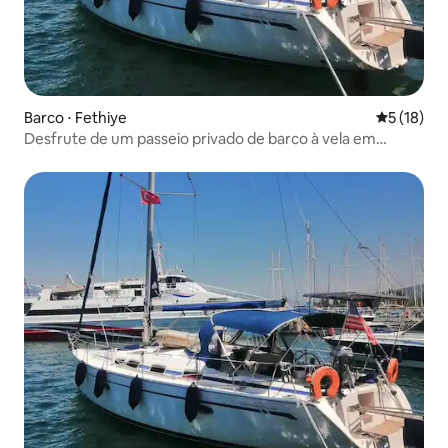
Barco ⋅ Fethiye
5 de uma a
5 (18)
Desfrute de um passeio privado de barco à vela em
Fethiye