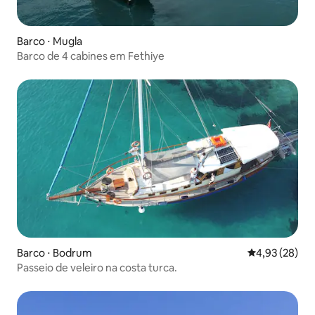
Barco ⋅ Mugla
Barco de 4 cabines em Fethiye
Barco ⋅ Bodrum
4,93 de uma a
4,93 (28)
Passeio de veleiro na costa turca.