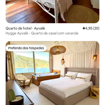
Quarto de hotel ⋅ Ayvalık
4,95 de uma a
4,95 (20)
Hygge Ayvalık - Quarto de casal com varanda
Preferido dos hóspedes
Preferido dos hóspedes