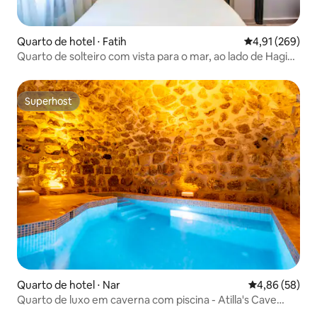
Quarto de hotel ⋅ Fatih
4,91 de uma av
4,91 (269)
Quarto de solteiro com vista para o mar, ao lado de Hagia
Sofia
Superhost
Superhost
Quarto de hotel ⋅ Nar
4,86 de uma a
4,86 (58)
Quarto de luxo em caverna com piscina - Atilla's Cave
Hotel