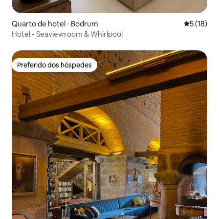
Quarto de hotel ⋅ Bodrum
5 de uma a
5 (18)
Hotel - Seaviewroom & Whirlpool
Preferido dos hóspedes
Preferido dos hóspedes