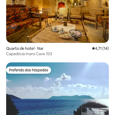
Quarto de hotel ⋅ Nar
4,71 de uma a
4,71 (14)
Capadócia Inans Cave 103
Preferido dos hóspedes
Preferido dos hóspedes