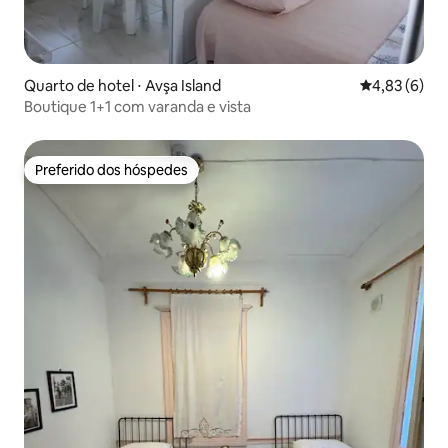
Quarto de hotel ⋅ Avşa Island
4,83 de uma 
4,83 (6)
Boutique 1+1 com varanda e vista
Preferido dos hóspedes
Preferido dos hóspedes