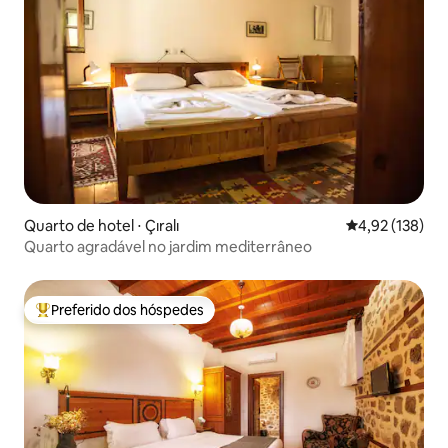
Quarto de hotel ⋅ Çıralı
4,92 de uma av
4,92 (138)
Quarto agradável no jardim mediterrâneo
Preferido dos hóspedes
Entre os melhores preferidos dos hóspedes