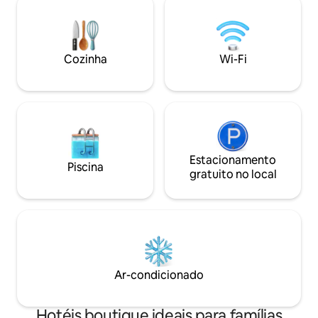
e viajantes de luxo. A propriedade
manhãs, um rico c
reflete um conceito semelhante a um
servido no terraç
museu, com detalhes de pedra
magnífico nascer 
restaurados e inspiração no patrimônio
podem desfrutar d
Cozinha
Wi-Fi
cultural, perto de vales e áreas de balão.
ar quente que se 
Perfeita para uma estadia inesquecível
na Capadócia.
Estacionamento
Piscina
gratuito no local
Ar-condicionado
Hotéis boutique ideais para famílias