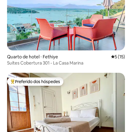
Quarto de hotel ⋅ Fethiye
5 de uma a
5 (15)
Suítes Cobertura 301 - La Casa Marina
Preferido dos hóspedes
Entre os melhores preferidos dos hóspedes