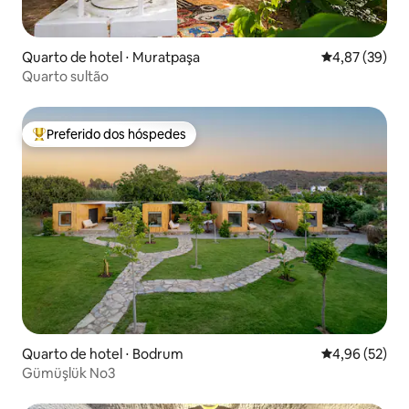
Quarto de hotel ⋅ Muratpaşa
4,87 de uma a
4,87 (39)
Quarto sultão
Preferido dos hóspedes
Entre os melhores preferidos dos hóspedes
Quarto de hotel ⋅ Bodrum
4,96 de uma a
4,96 (52)
Gümüşlük No3