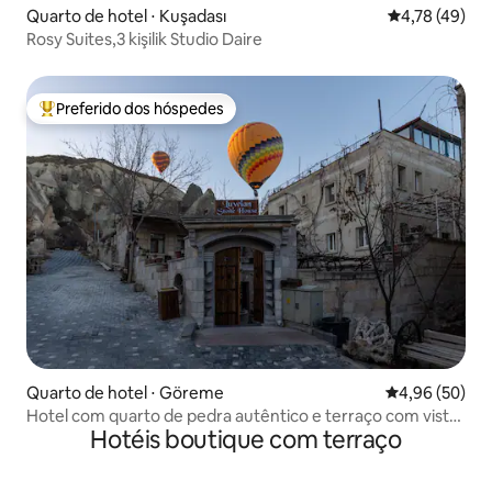
Quarto de hotel ⋅ Kuşadası
4,78 de uma a
4,78 (49)
Rosy Suites,3 kişilik Studio Daire
Preferido dos hóspedes
Entre os melhores preferidos dos hóspedes
Quarto de hotel ⋅ Göreme
4,96 de uma a
4,96 (50)
Hotel com quarto de pedra autêntico e terraço com vista
Hotéis boutique com terraço
para balões