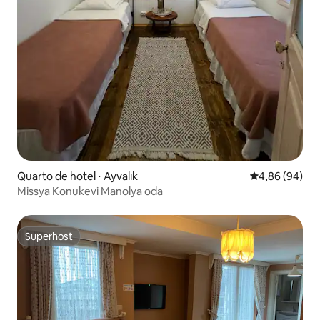
Quarto de hotel ⋅ Ayvalık
4,86 de uma av
4,86 (94)
Missya Konukevi Manolya oda
Superhost
Superhost