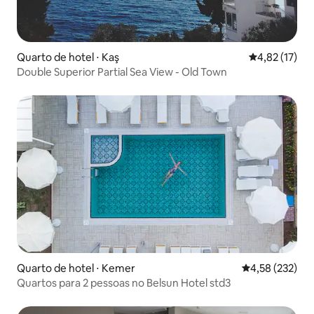
Quarto de hotel ⋅ Kaş
4,82 de uma a
4,82 (17)
Double Superior Partial Sea View - Old Town
Quarto de hotel ⋅ Kemer
4,58 de uma av
4,58 (232)
Quartos para 2 pessoas no Belsun Hotel std3