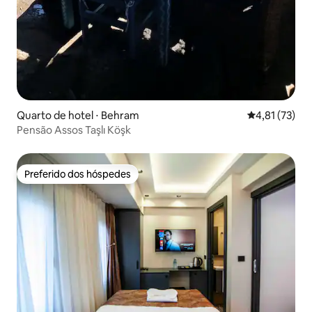
Quarto de hotel ⋅ Behram
4,81 de uma a
4,81 (73)
Pensão Assos Taşlı Köşk
Preferido dos hóspedes
Preferido dos hóspedes