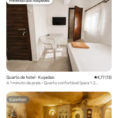
Preferido dos hóspedes
Preferido dos hóspedes
Quarto de hotel ⋅ Kuşadası
4,77 de uma a
4,77 (13)
A 1 minuto da praia • Quarto confortável (para 1-2
pessoas)
Superhost
Superhost