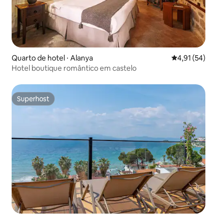
Quarto de hotel ⋅ Alanya
4,91 de uma a
4,91 (54)
Hotel boutique romântico em castelo
Superhost
Superhost