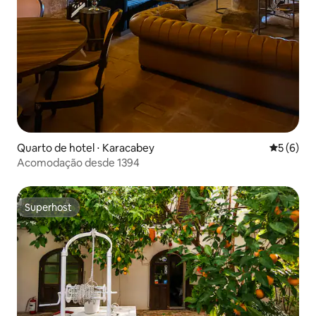
Quarto de hotel ⋅ Karacabey
5 de uma 
5 (6)
Acomodação desde 1394
Superhost
Superhost