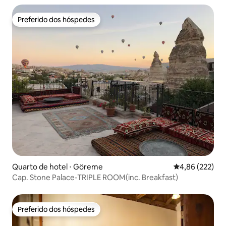
Preferido dos hóspedes
Preferido dos hóspedes
Quarto de hotel ⋅ Göreme
4,86 de uma av
4,86 (222)
Cap. Stone Palace-TRIPLE ROOM(inc. Breakfast)
Preferido dos hóspedes
Preferido dos hóspedes