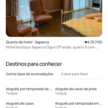
Quarto de hotel ⋅ Sapanca
4,75 de uma av
4,75 (110)
Hotel boutique Sapanca Ogün (3º andar, quarto 5 com
varanda)
Destinos para conhecer
Outros tipos de acomodações
Coisas para fazer
Aluguéis por temporada de acomodações de luxo
Aluguéis de casas de praia
Turquia
Turquia
Aluguéis de casas
Aluguéis por temporada em resorts
Turquia
Turquia