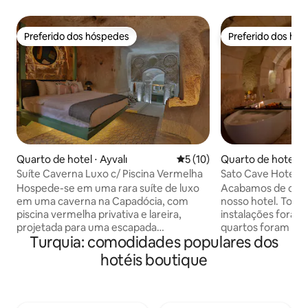
Preferido dos hóspedes
Preferido dos hó
Preferido dos hóspedes
Preferido dos hó
Quarto de hotel ⋅ Ayvalı
5 de uma avaliação média de
5 (10)
Quarto de hotel 
Suíte Caverna Luxo c/ Piscina Vermelha
Sato Cave Hotel –
com banheira
Hospede-se em uma rara suíte de luxo
Acabamos de concl
em uma caverna na Capadócia, com
nosso hotel. Todo
piscina vermelha privativa e lareira,
instalações foram
projetada para uma escapada
quartos foram re
Turquia: comodidades populares dos
romântica. Esculpida em rocha vulcânica
com a textura da 
antiga, ela combina o autêntico
moderna. A maiori
hotéis boutique
patrimônio da caverna com o conforto
são salas de cave
moderno. Desfrute de privacidade,
salas de pedra ar
aconchego e silêncio em uma atmosfera
nossos quartos tê
única. Ideal para casais, recém-casados
para a chaminé de fadas.