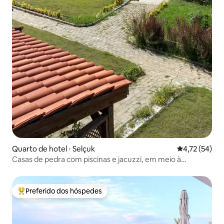
Quarto de hotel ⋅ Selçuk
4,72 de uma a
4,72 (54)
Casas de pedra com piscinas e jacuzzi, em meio à
natureza
Preferido dos hóspedes
Entre os melhores preferidos dos hóspedes