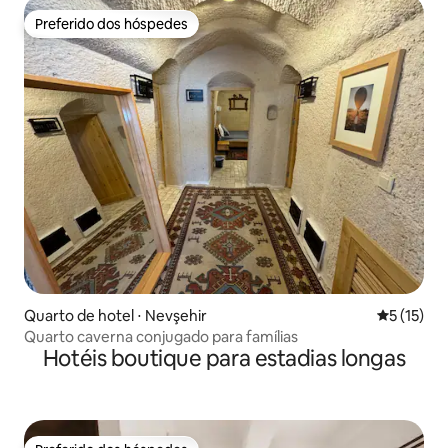
Preferido dos hóspedes
Preferido dos hóspedes
Quarto de hotel ⋅ Nevşehir
5 de uma a
5 (15)
Quarto caverna conjugado para famílias
Hotéis boutique para estadias longas