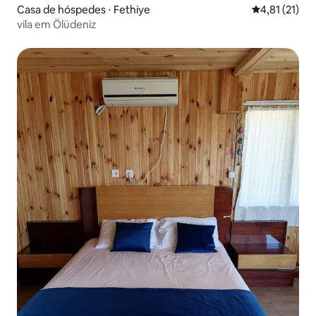
Casa de hóspedes ⋅ Fethiye
4,81 de uma a
4,81 (21)
vila em Ölüdeniz