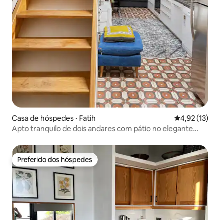
Casa de hóspedes ⋅ Fatih
4,92 de uma a
4,92 (13)
Apto tranquilo de dois andares com pátio no elegante
Fener
Preferido dos hóspedes
Preferido dos hóspedes