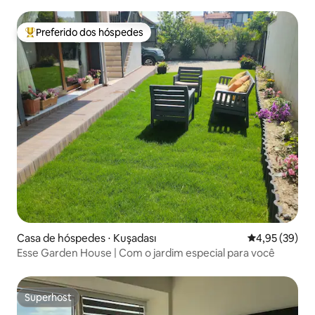
Preferido dos hóspedes
Entre os melhores preferidos dos hóspedes
Casa de hóspedes ⋅ Kuşadası
4,95 de uma a
4,95 (39)
Esse Garden House | Com o jardim especial para você
Superhost
Superhost