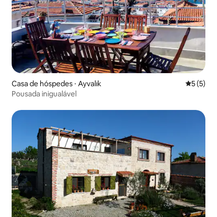
Casa de hóspedes ⋅ Ayvalık
5 de uma 
5 (5)
Pousada inigualável