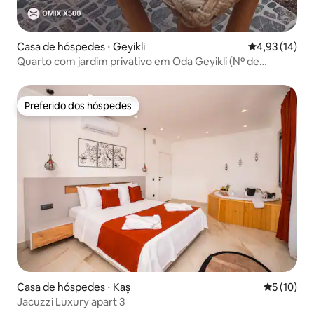
Casa de hóspedes ⋅ Geyikli
4,93 de uma a
4,93 (14)
Quarto com jardim privativo em Oda Geyikli (Nº de
licença: 17-693)
Preferido dos hóspedes
Preferido dos hóspedes
Casa de hóspedes ⋅ Kaş
5 de uma a
5 (10)
Jacuzzi Luxury apart 3