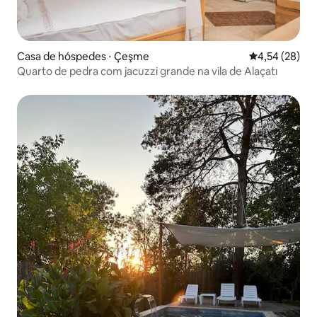
Casa de hóspedes ⋅ Çeşme
4,54 de uma a
4,54 (28)
Quarto de pedra com jacuzzi grande na vila de Alaçatı