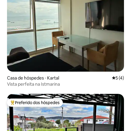
Casa de hóspedes ⋅ Kartal
5 de uma 
5 (4)
Vista perfeita na Istmarina
Preferido dos hóspedes
Entre os melhores preferidos dos hóspedes