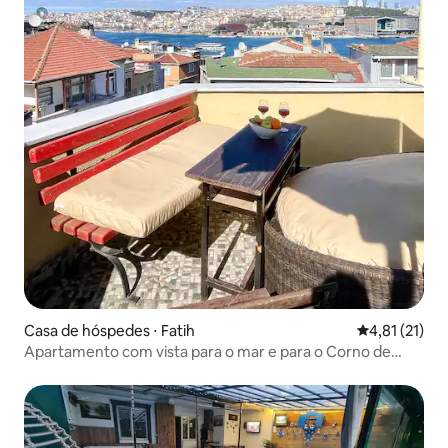
Casa de hóspedes ⋅ Fatih
4,81 de uma a
4,81 (21)
Apartamento com vista para o mar e para o Corno de
Ouro