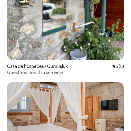
Casa de hóspedes ⋅ Gümüşlük
5 de uma 
5 (5)
Guesthouse with a sea view