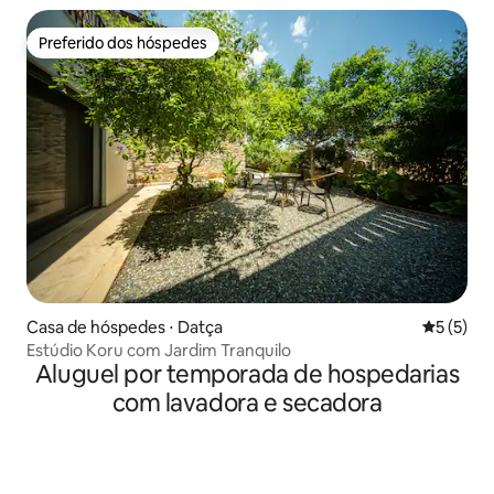
Preferido dos hóspedes
Preferido dos hóspedes
Casa de hóspedes ⋅ Datça
5 de uma 
5 (5)
Estúdio Koru com Jardim Tranquilo
Aluguel por temporada de hospedarias
com lavadora e secadora