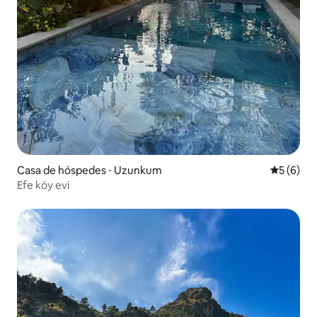
Casa de hóspedes ⋅ Uzunkum
5 de uma 
5 (6)
Efe köy evi