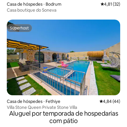
Casa de hóspedes ⋅ Bodrum
4,81 de uma a
4,81 (32)
Casa boutique do Soneva
Superhost
Superhost
Casa de hóspedes ⋅ Fethiye
4,84 de uma a
4,84 (44)
Villa Stone Queen Private Stone Villa
Aluguel por temporada de hospedarias
com pátio