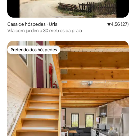
Casa de hóspedes ⋅ Urla
4,56 de uma a
4,56 (27)
Vila com jardim a 30 metros da praia
Preferido dos hóspedes
Preferido dos hóspedes