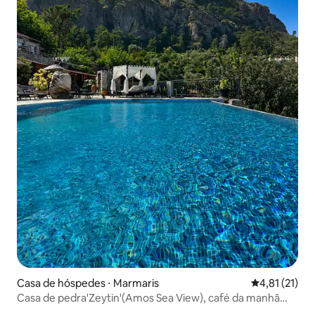
Casa de hóspedes ⋅ Marmaris
4,81 de uma a
4,81 (21)
Casa de pedra'Zeytin'(Amos Sea View), café da manhã
incluso