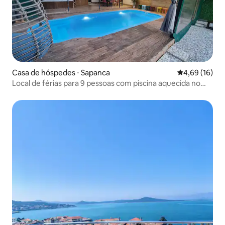
Casa de hóspedes ⋅ Sapanca
4,69 de uma a
4,69 (16)
Local de férias para 9 pessoas com piscina aquecida no
centro de Sapanca