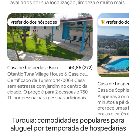
avaliados por sua localização, limpeza e muito mais.
Preferido dos hóspedes
Preferido dos 
Preferido dos hóspedes
Entre os melhore
Casa de hóspedes ⋅ Bolu
4,86 de uma avaliação média de 
4,86 (272)
Otantic Tuna Village House & Casa de
jardim de um andar
Certificado de Turismo 14-0064 Casa
Casa de hóspedes
sem estresse com jardim no centro da
Casa de Sophie em
cidade. O preço é para 2 pessoas e 750
A apenas 3 minuto
TL por pessoa para pessoas adicionais.
minutos a pé do m
casa de jardim independente de um
oferece umas féria
andar no mesmo jardim. Sobali é
praias e cafés com
autêntico e no conforto de uma casa de
Turquia: comodidades populares para
está em um comple
aldeia. Você pode usar o
seguro, com um ja
estacionamento, jardim (uso comum).
aluguel por temporada de hospedarias
uma piscina semi-o
Você pode acender uma fogueira e