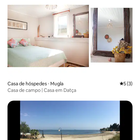
Casa de hóspedes ⋅ Mugla
5 de uma 
5 (3)
Casa de campo | Casa em Datça