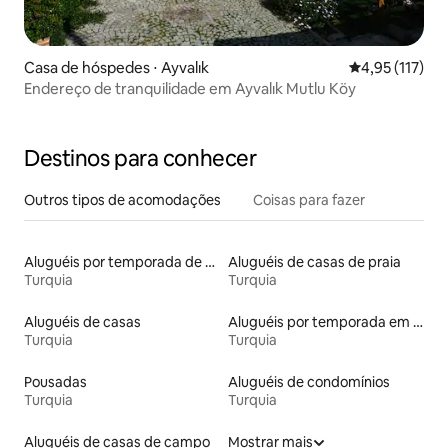
Casa de hóspedes ⋅ Ayvalık
4,95 de uma av
4,95 (117)
Endereço de tranquilidade em Ayvalık Mutlu Köy
Destinos para conhecer
Outros tipos de acomodações
Coisas para fazer
Aluguéis por temporada de acomodações de luxo
Aluguéis de casas de praia
Turquia
Turquia
Aluguéis de casas
Aluguéis por temporada em resorts
Turquia
Turquia
Pousadas
Aluguéis de condomínios
Turquia
Turquia
Aluguéis de casas de campo
Mostrar mais