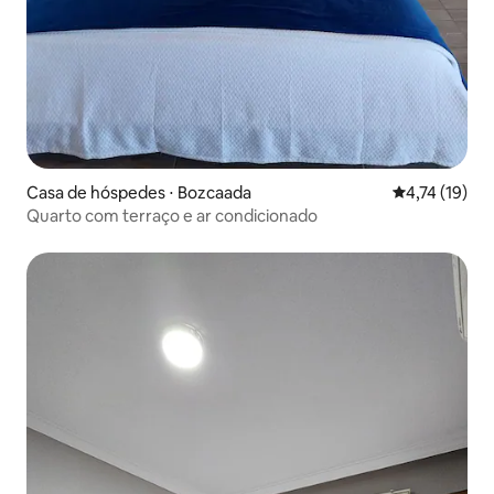
Casa de hóspedes ⋅ Bozcaada
4,74 de uma a
4,74 (19)
Quarto com terraço e ar condicionado