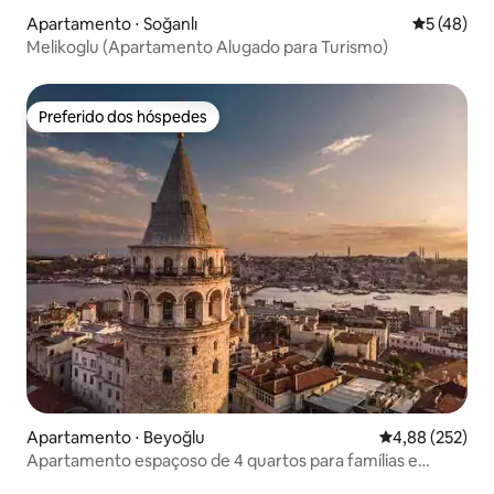
Apartamento ⋅ Soğanlı
5 de uma a
5 (48)
Melikoglu (Apartamento Alugado para Turismo)
Preferido dos hóspedes
Preferido dos hóspedes
Apartamento ⋅ Beyoğlu
4,88 de uma av
4,88 (252)
Apartamento espaçoso de 4 quartos para famílias e
grupos|Central