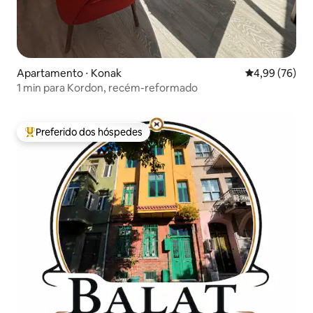
Apartamento ⋅ Konak
4,99 de uma a
4,99 (76)
1 min para Kordon, recém-reformado
Preferido dos hóspedes
Entre os melhores preferidos dos hóspedes