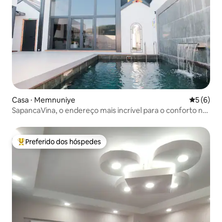
Casa ⋅ Memnuniye
5 de uma 
5 (6)
SapancaVina, o endereço mais incrível para o conforto nas
férias. 4.
Preferido dos hóspedes
Entre os melhores preferidos dos hóspedes