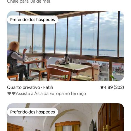
Chalé para lua de mel
Preferido dos hóspedes
Preferido dos hóspedes
Quarto privativo ⋅ Fatih
4,89 de uma ava
4,89 (202)
❤❤Assista à Ásia da Europa no terraço
Preferido dos hóspedes
Preferido dos hóspedes