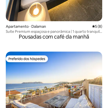
Apartamento ⋅ Dalaman
5 de uma 
5 (8)
Suíte Premium espaçosa e panorâmica | 1 quarto tranquilo
Pousadas com café da manhã
(105)
Preferido dos hóspedes
Preferido dos hóspedes