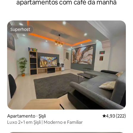
apartamentos com café da manhã
Superhost
Superhost
Apartamento ⋅ Şişli
4,93 de uma av
4,93 (222)
Luxo 2+1 em Şişli | Moderno e Familiar