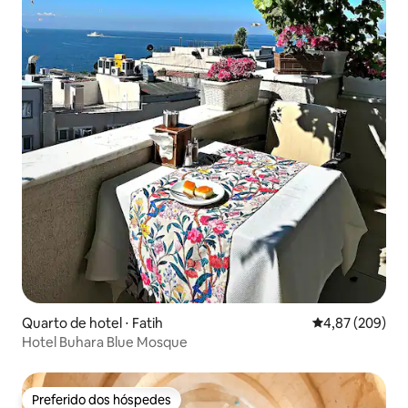
Quarto de hotel ⋅ Fatih
4,87 de uma ava
4,87 (209)
Hotel Buhara Blue Mosque
Preferido dos hóspedes
Preferido dos hóspedes