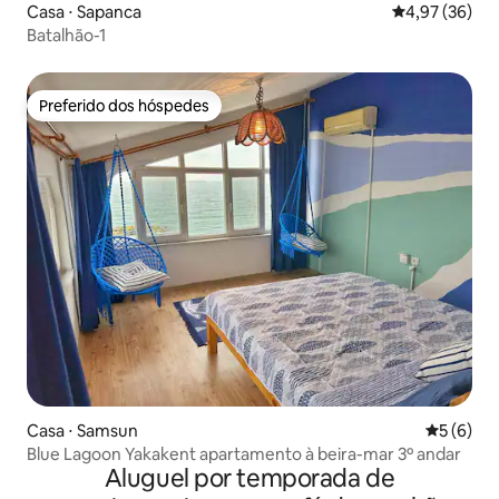
Casa ⋅ Sapanca
4,97 de uma a
4,97 (36)
Batalhão-1
Preferido dos hóspedes
Preferido dos hóspedes
Casa ⋅ Samsun
5 de uma 
5 (6)
Blue Lagoon Yakakent apartamento à beira-mar 3º andar
Aluguel por temporada de