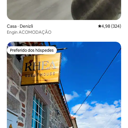
Casa ⋅ Denizli
4,98 de uma ava
4,98 (324)
Engin ACOMODAÇÃO
Preferido dos hóspedes
Preferido dos hóspedes