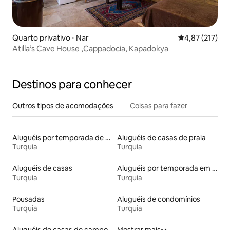
Quarto privativo ⋅ Nar
4,87 de uma av
4,87 (217)
Atilla’s Cave House ,Cappadocia, Kapadokya
Destinos para conhecer
Outros tipos de acomodações
Coisas para fazer
Aluguéis por temporada de acomodações de luxo
Aluguéis de casas de praia
Turquia
Turquia
Aluguéis de casas
Aluguéis por temporada em resorts
Turquia
Turquia
Pousadas
Aluguéis de condomínios
Turquia
Turquia
Aluguéis de casas de campo
Mostrar mais