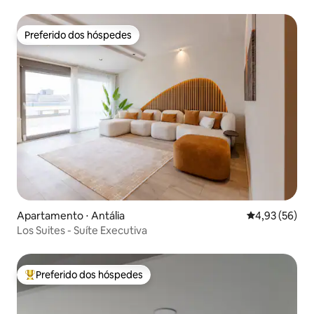
Preferido dos hóspedes
Preferido dos hóspedes
Apartamento ⋅ Antália
4,93 de uma a
4,93 (56)
Los Suites - Suíte Executiva
Preferido dos hóspedes
Entre os melhores preferidos dos hóspedes