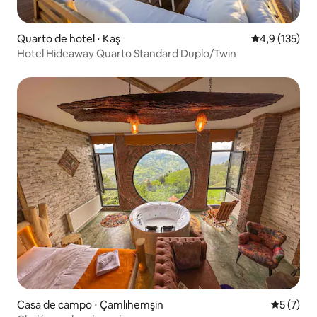
Quarto de hotel ⋅ Kaş
4,9 de uma av
4,9 (135)
Hotel Hideaway Quarto Standard Duplo/Twin
Casa de campo ⋅ Çamlıhemşin
5 de uma 
5 (7)