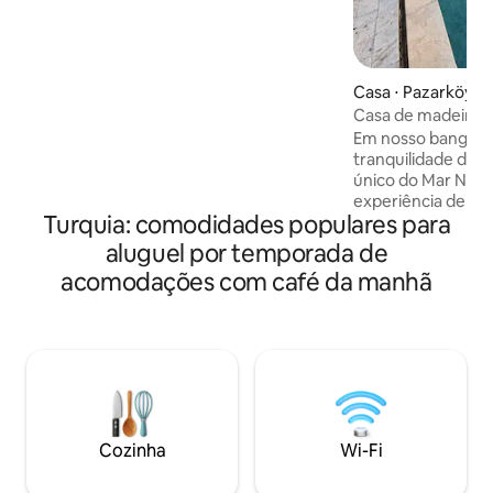
Ardeşen, a 12 km do Aeroporto de Rize e
a 30 minutos do Planalto de Ayder e de
outros lugares para visitar. Nosso
bangalô oferece um ambiente longe do
barulho da cidade, cercado pela
Casa ⋅ Pazarköy
natureza, com vista para o riacho, o mar,
Casa de madeira p
o vale e as montanhas. Você se sentirá
Em nosso bangalô
em casa em nosso bangalô, que está
tranquilidade da f
equipado com camas confortáveis,
único do Mar Neg
comodidades modernas e decoração
experiência de a
acolhedora.
Turquia: comodidades populares para
exclusiva para voc
da vida na cidade
aluguel por temporada de
atmosfera tranqui
acomodações com café da manhã
privativa para veíc
vista para o mar e 
privacidade. Equip
jacuzzi, cozinha 
áreas de estar con
bangalô combina n
privacidade para 
e férias em família
Cozinha
Wi-Fi