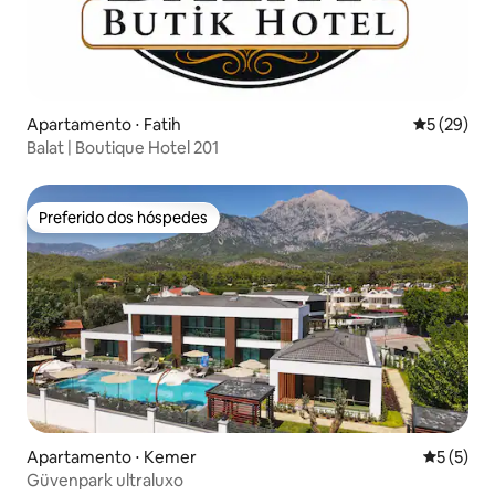
Apartamento ⋅ Fatih
5 de uma a
5 (29)
Balat | Boutique Hotel 201
Preferido dos hóspedes
Preferido dos hóspedes
Apartamento ⋅ Kemer
5 de uma 
5 (5)
Güvenpark ultraluxo