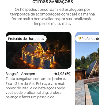
ótimas avaliações
Os hóspedes concordam: estes aluguéis por
temporada de acomodações com café da manhã
foram muito bem avaliados por sua localização,
limpeza e muito mais.
Preferido dos hóspedes
Preferido dos 
Preferido dos hóspedes
Entre os melhore
Bangalô ⋅ Ardeşen
4,98 de uma avaliação média de
4,98 (59)
Tenta bungalow: com amplo jardim e
vista panorâmica
Fica a 2 km do Vale Fırtına, o vale mais
bonito de Rize, e de instalações onde
você pode praticar rafting, tirolesa,
balanço e fazer um passeio de
quadriciclo. Fica a 6 km do centro de