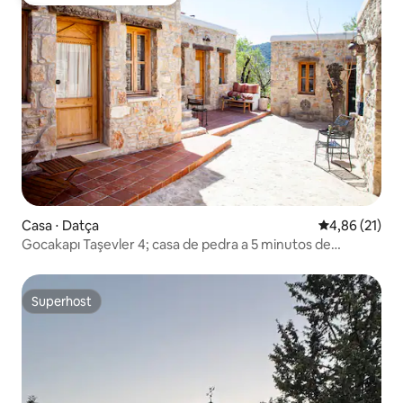
Preferido dos hóspedes
Casa ⋅ Datça
4,86 de uma a
4,86 (21)
Gocakapı Taşevler 4; casa de pedra a 5 minutos de
Palamutbükü
Superhost
Superhost