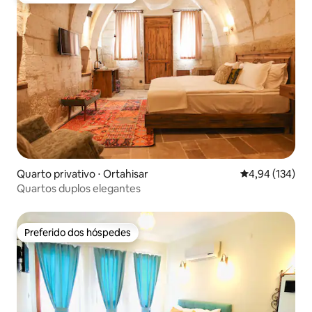
Quarto privativo ⋅ Ortahisar
4,94 de uma av
4,94 (134)
Quartos duplos elegantes
Preferido dos hóspedes
Preferido dos hóspedes