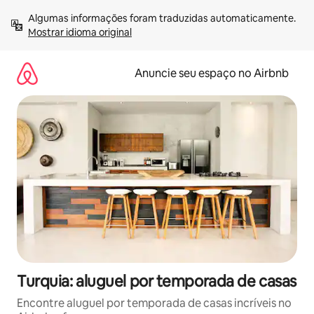
Pular
Algumas informações foram traduzidas automaticamente. 
para
Mostrar idioma original
o
conteúdo
Anuncie seu espaço no Airbnb
Turquia: aluguel por temporada de casas
Encontre aluguel por temporada de casas incríveis no