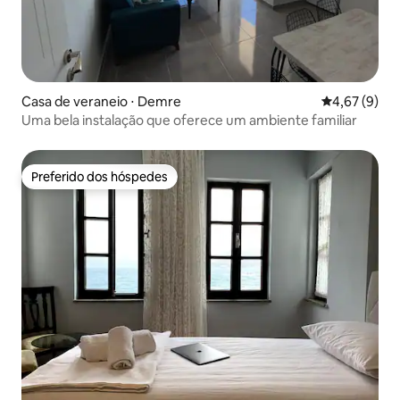
Casa de veraneio ⋅ Demre
4,67 de uma 
4,67 (9)
Uma bela instalação que oferece um ambiente familiar
Preferido dos hóspedes
Preferido dos hóspedes