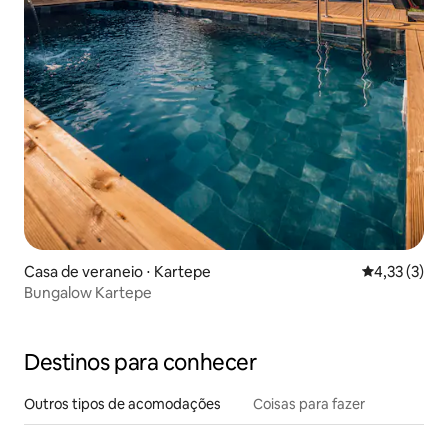
Casa de veraneio ⋅ Kartepe
4,33 de uma 
4,33 (3)
Bungalow Kartepe
Destinos para conhecer
Outros tipos de acomodações
Coisas para fazer