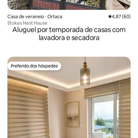
Casa de veraneio ⋅ Ortaca
4,87 de uma a
4,87 (60)
Stokes Nest Hause
Aluguel por temporada de casas com
lavadora e secadora
Preferido dos hóspedes
Preferido dos hóspedes