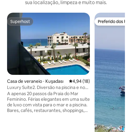
sua localização, limpeza e muito mais.
Superhost
Preferido dos hó
Superhost
Preferido dos hó
Casa de veraneio ⋅ Kuşadası
4,94 de uma avaliação média de
4,94 (18)
Luxury Suite2. Diversão na piscina e no
mar, 2 em 1
A apenas 20 passos da Praia do Mar
Feminino. Férias elegantes em uma suíte
de luxo com vista para o mar e a piscina.
Bares, cafés, restaurantes, shoppings,
padarias estão bem ao seu lado. Do
outro lado da rua há um ponto de táxi,
segurança 24/7, estacionamento