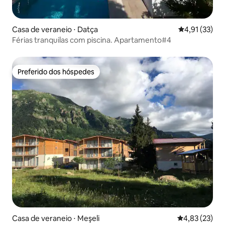
Casa de veraneio ⋅ Datça
4,91 de uma a
4,91 (33)
Férias tranquilas com piscina. Apartamento#4
Preferido dos hóspedes
Preferido dos hóspedes
Casa de veraneio ⋅ Meşeli
4,83 de uma a
4,83 (23)