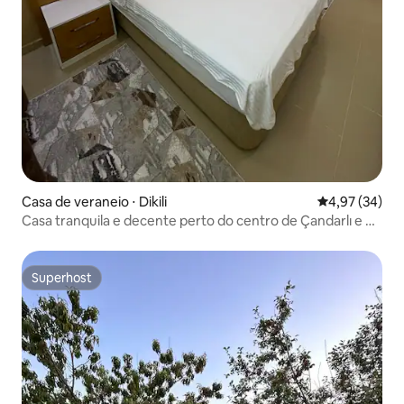
Casa de veraneio ⋅ Dikili
4,97 de uma a
4,97 (34)
Casa tranquila e decente perto do centro de Çandarlı e do
mar
Superhost
Superhost