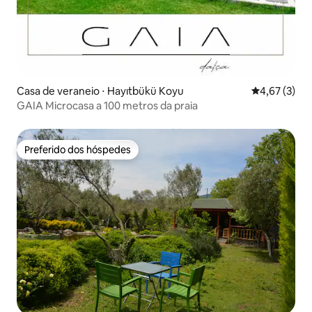
Casa de veraneio ⋅ Hayıtbükü Koyu
4,67 de uma 
4,67 (3)
GAIA Microcasa a 100 metros da praia
Preferido dos hóspedes
Preferido dos hóspedes