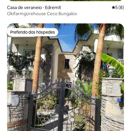
Casa de veraneio ⋅ Edremit
5 de uma 
5 (8)
Okifarmgürehouse Ceco Bungalov
Preferido dos hóspedes
Preferido dos hóspedes