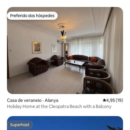
Preferido dos hóspedes
Preferido dos hóspedes
Casa de veraneio ⋅ Alanya
4,95 de uma a
4,95 (19)
Holiday Home at the Cleopatra Beach with a Balcony
Superhost
Superhost