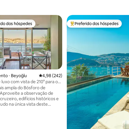
rido dos hóspedes
Preferido dos hóspedes
 melhores preferidos dos hóspedes
Entre os melhores preferidos d
édia de 5, 213 avaliações
nto ⋅ Beyoğlu
4,98 de uma avaliação média de 5, 242 avalia
4,98 (242)
 luxo com vista de 210° para o
m Cihangir
ais ampla do Bósforo de
 Aproveite a observação de
cruzeiro, edifícios históricos e
tudo na única vista deste
 luxo. Premiado 4 vezes como
om a melhor vista. A uma curta
 a pé de Galataport, Oldtown e
staurantes. Fica longe do