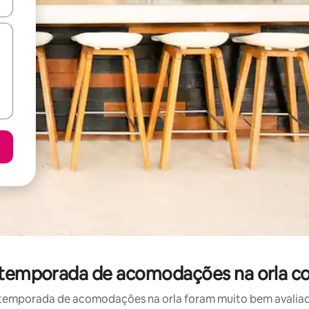
ore-os usando as seta para cima e para baixo do teclado ou tocando e
r temporada de acomodações na orla c
temporada de acomodações na orla foram muito bem avaliados