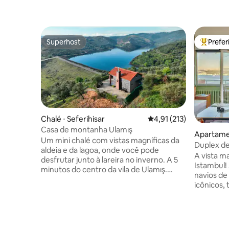
Superhost
Prefe
Superhost
Entre os
Chalé ⋅ Seferihisar
4,91 de uma avaliação m
4,91 (213)
Casa de montanha Ulamış
Apartame
Um mini chalé com vistas magníficas da
Duplex de
aldeia e da lagoa, onde você pode
Bósforo e
A vista m
desfrutar junto à lareira no inverno. A 5
Istambul!
minutos do centro da vila de Ulamış.
navios de 
Chalé com uma excelente localização a
icônicos, 
20 minutos do litoral, clubes de praia
Duplex de
como Seferihisar, Sığacık, Akarca
o lugar c
(lugares como praia costeira, praia do
distância
mali, praia de Battery). Você pode
muitos re
saborear o famoso pão de cavalo