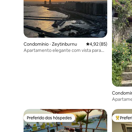
Condomínio ⋅ Zeytinburnu
4,92 de uma avaliação 
4,92 (85)
Apartamento elegante com vista para
Ottomare Suites
Condomíni
Apartame
luxuoso P
Preferido dos hóspedes
Prefe
Preferido dos hóspedes
Entre os