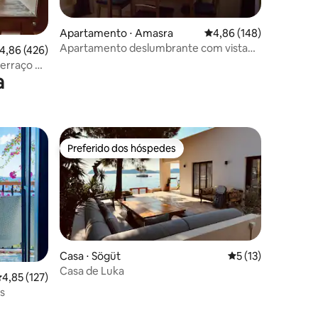
ções
Apartamento ⋅ Amasra
4,86 de uma avaliação 
4,86 (148)
Apartamento deslumbrante com vista
,86 de uma avaliação média de 5, 426 avaliações
4,86 (426)
para o mar e para a floresta
terraço na
a
Preferido dos hóspedes
Preferido dos hóspedes
Casa ⋅ Sögüt
5 de uma avaliação
5 (13)
Casa de Luka
ções
,85 de uma avaliação média de 5, 127 avaliações
4,85 (127)
as