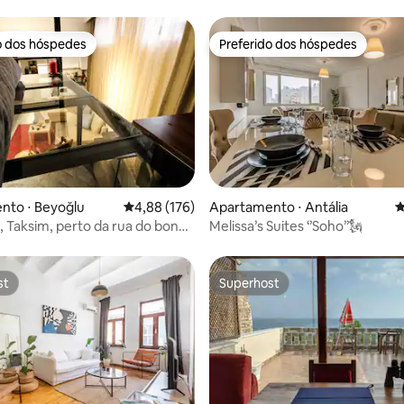
o dos hóspedes
Preferido dos hóspedes
o dos hóspedes
Preferido dos hóspedes
édia de 5, 326 avaliações
nto ⋅ Beyoğlu
4,88 de uma avaliação média de 5, 176 avalia
4,88 (176)
Apartamento ⋅ Antália
4
, Taksim, perto da rua do bonde
Melissa’s Suites ‘’Soho’’🗽
-mar
st
Superhost
st
Superhost