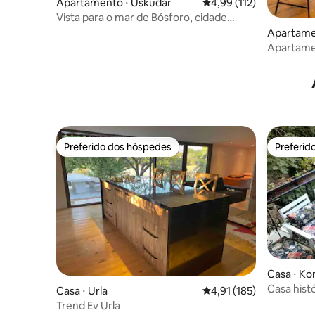
Apartamento ⋅ Üsküdar
4,99 de uma avaliação m
4,99 (112)
Vista para o mar de Bósforo, cidade
antiga, torre da donzela e metrô
Apartame
Apartamen
a Torre de
Preferido dos hóspedes
Preferid
Preferido dos hóspedes
Preferid
Casa ⋅ Ko
Casa hist
Casa ⋅ Urla
4,91 de uma avaliação m
4,91 (185)
banho tu
Trend Ev Urla