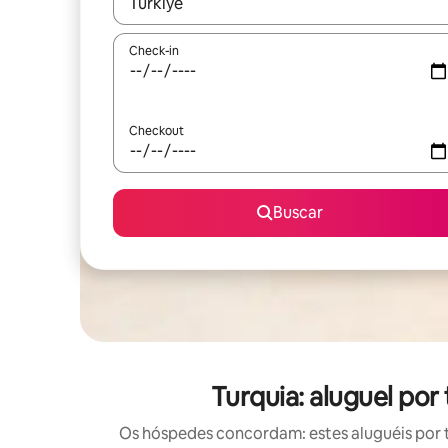
Quando os resultados estiverem disponíveis, expl
Check-in
Checkout
Buscar
Turquia: aluguel po
Os hóspedes concordam: estes aluguéis por 