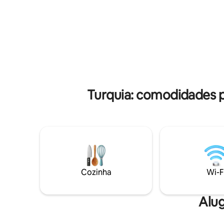
barulho, c
Karakılçık assado no forno de pedra da
elite da c
aldeia e o queijo Armola, e você pode
estação d
visitar o nosso mercado da aldeia.
beira-mar
Observação: temos 2 gatos no jardim da
uma das m
nossa casa, que mais tarde foram
Restaura
incluídos em nossa casa.
proximida
Turquia: comodidades p
Cozinha
Wi-F
Alug