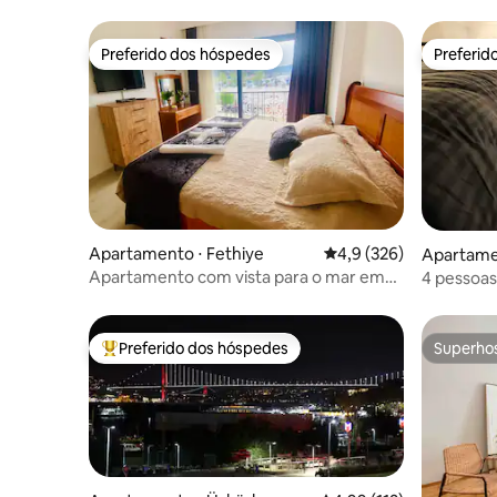
Preferido dos hóspedes
Preferid
Preferido dos hóspedes
Preferid
Apartamento ⋅ Fethiye
4,9 de uma avaliação m
4,9 (326)
Apartame
Apartamento com vista para o mar em
4 pessoas
Fethiye #okyanushomesfethiye
e à beira
Preferido dos hóspedes
Superho
Entre os melhores preferidos dos hóspedes
Superho