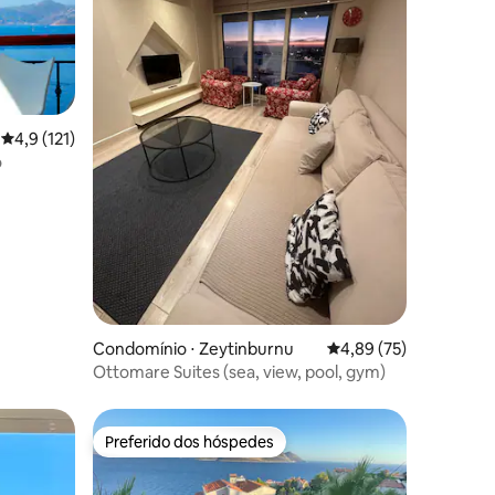
4,9 de uma avaliação média de 5, 121 avaliações
4,9 (121)
o
ções
Condomínio ⋅ Zeytinburnu
4,89 de uma avaliação
4,89 (75)
Ottomare Suites (sea, view, pool, gym)
Preferido dos hóspedes
Preferido dos hóspedes