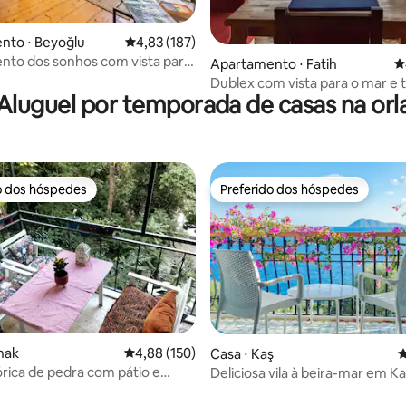
édia de 5, 112 avaliações
nto ⋅ Beyoğlu
4,83 de uma avaliação média de 5, 187 avalia
4,83 (187)
to dos sonhos com vista para
Apartamento ⋅ Fatih
4
 Gálata, 2 quartos, A/C, Netflix
Dublex com vista para o mar e 
Aluguel por temporada de casas na orl
cidade velha
o dos hóspedes
Preferido dos hóspedes
o dos hóspedes
Preferido dos hóspedes
nak
4,88 de uma avaliação média de 5, 150 avalia
4,88 (150)
Casa ⋅ Kaş
4
órica de pedra com pátio e
Deliciosa vila à beira-mar em K
édia de 5, 185 avaliações
rco