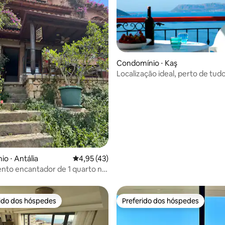
Condomínio ⋅ Kaş
Localização ideal, perto de tud
média de 5, 85 avaliações
o ⋅ Antália
4,95 de uma avaliação média de 5, 43 avalia
4,95 (43)
nto encantador de 1 quarto no
atara
rido dos hóspedes
Preferido dos hóspedes
 melhores preferidos dos hóspedes
Preferido dos hóspedes