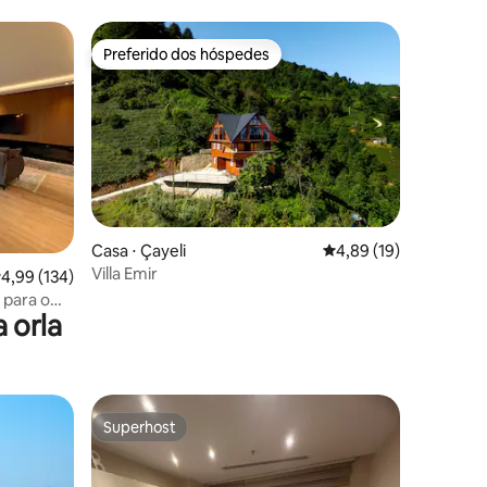
Preferido dos hóspedes
os hóspedes
Preferido dos hóspedes
ções
Casa ⋅ Çayeli
4,89 de uma avaliação
4,89 (19)
Villa Emir
,99 de uma avaliação média de 5, 134 avaliações
4,99 (134)
 para o
 orla
Superhost
Superhost