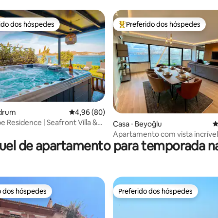
rido dos hóspedes
Preferido dos hóspedes
 melhores preferidos dos hóspedes
Entre os melhores preferidos d
média de 5, 43 avaliações
odrum
4,96 de uma avaliação média de 5, 80 avalia
4,96 (80)
 Residence | Seafront Villa &
Casa ⋅ Beyoğlu
4
Apartamento com vista incrível
uel de apartamento para temporada na
Bósforo
o dos hóspedes
Preferido dos hóspedes
o dos hóspedes
Preferido dos hóspedes